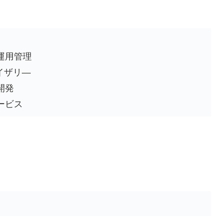
運用管理
イザリ―
開発
ービス