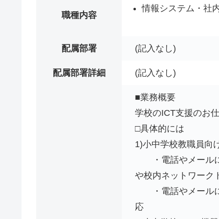
情報システム・社内
職種内容
配属部署
(記入なし)
配属部署詳細
(記入なし)
■業務概要
学校のICT支援のお
□具体的には
1)小中学校教職員向
・電話やメールによ
や校内ネットワーク
・電話やメールにて
応