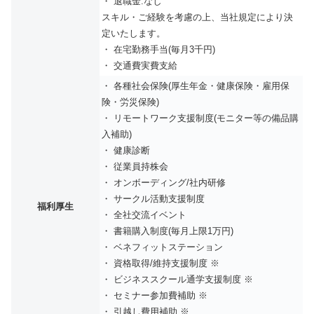
・ 退職金:なし
スキル・ご経験を考慮の上、当社規定により決
定いたします。
・ 在宅勤務手当(毎月3千円)
・ 交通費実費支給
・ 各種社会保険(厚生年金・健康保険・雇用保
険・労災保険)
・ リモートワーク支援制度(モニター等の備品購
入補助)
・ 健康診断
・ 従業員持株会
・ オンボーディング/社内研修
・ サークル活動支援制度
福利厚生
・ 全社交流イベント
・ 書籍購入制度(毎月上限1万円)
・ ベネフィットステーション
・ 資格取得/維持支援制度 ※
・ ビジネススクール通学支援制度 ※
・ セミナー参加費補助 ※
・ 引越し費用補助 ※