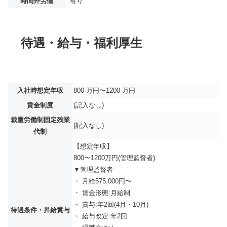
時間外労働
有り
待遇・給与・福利厚生
入社時想定年収
800 万円〜1200 万円
賃金制度
(記入なし)
裁量労働制固定残業
(記入なし)
代制
【想定年収】
800〜1200万円(管理監督者)
▼管理監督者
・ 月給575,000円〜
・ 賃金形態:月給制
・ 賞与:年2回(4月・10月)
待遇条件・昇給賞与
・ 給与改定:年2回