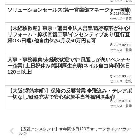
セールス・営業
ま
ソリューションセールス(第一営業部マネージャー候補)
に
2024.01.19
セールス・営業
し
【未経験歓迎】東京・蒲田◆法人営業/既存顧客が中心/
て
リフォーム・原状回復工事/インセンティブあり/直行直
く
帰OK/日曜+他自由休み/月収50万円も可
2025.02.18
だ
セールス・営業
さ
人事・事務募集!未経験歓迎です!風通しが良いベンチャ
い
ー企業! 土日祝休み!福利厚生充実!ネイル自由!年間休日
120日以上!
。
2025.03.30
セールス・営業
【大阪(堺筋本町)】保険の反響営業 ◆飛込み・テレアポ
一切なし/研修充実で安心/家族手当等福利厚生◎
2025.07.24
セールス・営業
【広報アシスタント】★年間休日120日★ワークライフバラン
ス◎