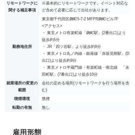
リモートワークに
※基本的にリモートワークです。イベント対応な
関する補足事項
ど含めて必要に応じて出社があります。
東京都千代田区麹町5-7-2 MFPR麹町ビル7F
<アクセス>
・ 東京メトロ有楽町線「麹町駅」(2番出口)より
徒歩約5分
勤務地住所
・ JR「四ツ谷駅」より徒歩約8分
・ 東京メトロ丸ノ内線・銀座線「赤坂見附駅」(D
出口)より徒歩約9分
・ 東京メトロ半蔵門線・有楽町線・南北線 「永
田町駅」(7番出口)より徒歩10分
就業場所の変更の
会社の定める場所(リモートワークを行う場所を含
範囲
む)
喫煙環境
禁煙
転勤の有無
無し
雇用形態