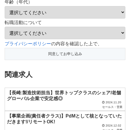
年齢（年代）
転職活動について
こ
プライバシーポリシー
の内容を確認した上で、
の
フ
ィ
関連求人
ー
ル
ド
【長崎:製造技術担当】世界トップクラスのシェア/老舗
グローバル企業で安定感◎
は
2024.11.20
セールス・営業
空
【事業企画(責任者クラス)】PdMとして核となっていた
の
だきます!/リモートOK!
ま
2024.12.02