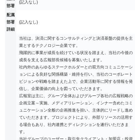
(記入なし)
部署
配属
部署
(記入なし)
詳細
当社は、決済に関するコンサルティングと決済基盤の提供を主
業とするテクノロジー企業です。
飛躍的に事業が成長を続けている状況を踏まえ、当社の今後の
成長を支える広報部長候補を募集いたします。
社内外のあらゆるステークホルダーとの双方向コミュニケーシ
ョンによる良好な関係構築・維持を行い、当社のコーポレート
ビジョンや戦略を踏まえた上で、企業活動等に関する情報を発
信し、企業価値の向上を図っていただきます。
広報室は主に、グループ全体およびグループ各社の広報戦略の
企画立案～実施、メディアリレーション、インナー含めたコミ
ュニケーション全般の企画推進を担い、主体的にリードし進め
ていただきます。プロジェクトにより、外部リソースの活用す
る場合もあり、社内連携とディレクションを遂行いただきま
す。
当社グループのユーザー・取引先クライアント・加盟店・投資