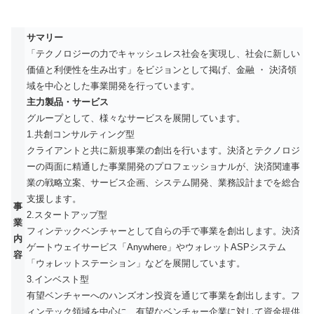
サマリー
「テクノロジーの力でキャッシュレス社会を実現し、社会に新しい
価値と利便性を生み出す」をビジョンとして掲げ、金融 ・ 決済領
域を中心とした事業開発を行っています。
主力製品・サービス
グループとして、様々なサービスを展開しています。
1.共創コンサルティング型
クライアントと共に新規事業の創出を行います。決済とテクノロジ
ーの両面に精通した事業開発のプロフェッショナルが、決済関連事
業の戦略立案、サービス企画、システム開発、業務設計までを総合
支援します。
事
2.スタートアップ型
業
フィンテックベンチャーとして自らの手で事業を創出します。決済
内
ゲートウェイサービス「Anywhere」やウォレットASPシステム
容
「ウォレットステーション」などを展開しています。
3.インベスト型
有望ベンチャーへのハンズオン投資を通じて事業を創出します。フ
ィンテック領域を中心に、有望なベンチャー企業に対して資金提供