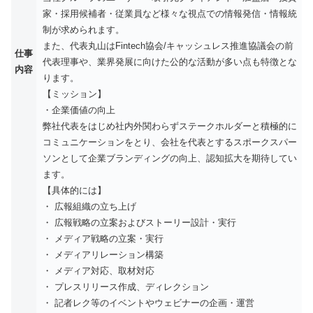
家・採用候補者・従業員など様々な視点での情報発信・情報統
制が求められます。
また、代表丸山はFintech協会/キャッシュレス推進協議会の前
仕事
代表理事や、業界発展に向けた公的な活動が多い点も特徴とな
内容
ります。
【ミッション】
・企業価値の向上
弊社代表をはじめ社内外関わらずステークホルダーと積極的に
コミュニケーションをとり、会社を代表とするスポークスパー
ソンとして企業ブランディングの向上、認知拡大を期待してい
ます。
【具体的には】
・ 広報組織の立ち上げ
・ 広報戦略の立案およびストーリー設計・実行
・ メディア戦略の立案・実行
・ メディアリレーション構築
・ メディア対応、取材対応
・ プレスリリース作成、ディレクション
・ 記者レク等のイベントやウェビナーの企画・運営