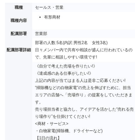
職種
セールス・営業
有形商材
職種内容
配属部署
営業部
部署の人数:5名(内訳:男性2名 女性3名)
配属部署詳細
日々メンバー内で共有や相談が盛んに行われているの
で、先輩に相談しやすい環境です!
《自分で考えた売場を作りたい!》
《達成感のある仕事がしたい!》
上記の内容が当てはまる人は是非ご応募ください!
“掃除機などの白物家電”の売上を伸ばすために、担当
エリアの店舗へ「売場作り」の提案をしていただきま
す。
売り場担当者と協力し、アイデアを活かした“売れる売
り場作り”を仕掛けてください!
<商材・サービス>
・白物家電(掃除機、ドライヤーなど)
【1日の流れ】