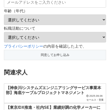
年齢（年代）
転職活動について
こ
プライバシーポリシー
の内容を確認した上で、
の
フ
ィ
関連求人
ー
ル
ド
【神奈川/システムズエンジニアリングサービス事業本
部】海底ケーブルプロジェクトマネジメント
は
2025.09.06
セールス・営業
空
【東京/DX推進・社内SE】業績好調の化学メーカーに
の