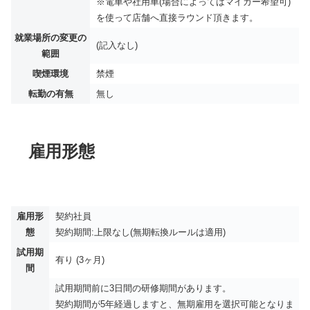
※電車や社用車(場合によってはマイカー希望可)
を使って店舗へ直接ラウンド頂きます。
就業場所の変更の
(記入なし)
範囲
喫煙環境
禁煙
転勤の有無
無し
雇用形態
雇用形
契約社員
態
契約期間:上限なし(無期転換ルールは適用)
試用期
有り (3ヶ月)
間
試用期間前に3日間の研修期間があります。
契約期間が5年経過しますと、無期雇用を選択可能となりま