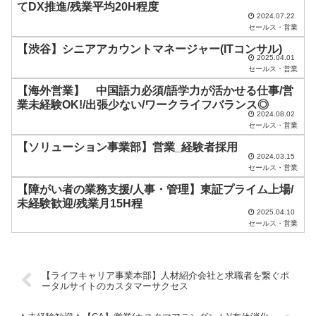
てDX推進/残業平均20H程度
ま
2024.07.22
セールス・営業
ま
【渋谷】シニアアカウントマネージャー(ITコンサル)
に
2025.04.01
セールス・営業
し
【海外営業】 中国語力必須/語学力が活かせる仕事/営
て
業未経験OK!/出張少ない/ワークライフバランス◎
く
2024.08.02
セールス・営業
だ
【ソリューション事業部】営業_経験者採用
さ
2024.03.15
セールス・営業
い
【障がい者の業務支援/人事・管理】東証プライム上場/
。
未経験歓迎/残業月15H程
2025.04.10
セールス・営業
【ライフキャリア事業本部】人材紹介会社と求職者を繋ぐポ
ータルサイトのカスタマーサクセス