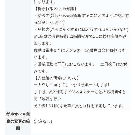
になります。
【得られるスキル/知識】
・交渉力(競合から売場奪取する為にどのように交渉す
れば良いか?など)
・発想力(さらに良くするにはどうすれば良いか?など)
※1店舗の滞在時間は1時間程度で1日に複数店舗を巡
回します。
移動は電車またはレンタカー(※費用は会社負担)で行
います。
※営業活動は平日におこないます。 土日祝日はお休
みです。
【入社後の研修について】
一人立ちに向けてしっかりサポートします!
まずは、約3日間はビジネスマナーなどの基礎研修と
商品勉強を行い、
その後1カ月間は先輩社員と同行を予定しています。
従事すべき業
務の変更の範
(記入なし)
囲