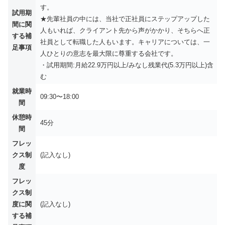
す。
試用期
★先輩社員の中には、当社で正社員にステップアップした
間に関
人もいれば、クライアント先から声がかかり、そちらへ正
する補
社員として転職した人もいます。キャリアについては、一
足事項
人ひとりの意志を最大限に尊重する会社です。
・試用期間:月給22.9万円以上/みなし残業代(5.3万円以上)含
む
就業時
09:30〜18:00
間
休憩時
45分
間
フレッ
クス制
(記入なし)
度
フレッ
クス制
度に関
(記入なし)
する補