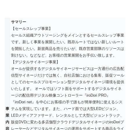
サマリー
【セールスレップ事業】
セールス組織アウトソーシングをメインとするセールスレップ事業
です。新しく事業を展開したい。既存ルートではない新しいルート
を開拓したい。新規商品を売りたいが、既存営業部隊のリソースは
割けない。などなど、お客様の営業展開をお手伝い致します。
【デジタルサイネージ事業】
オールが提供するデジタルサイネージサービスは一方通行の広告配
信型サイネージだけでは無く、自社店舗における集客、販促ツール
としてのセールスプロモーション型デジタルサイネージ環境を提供
いたします。 オールではソフト面をサポートするデジタルサイネ
ージの配信用デジタル映像コントローラー『iroDori PRO』
『iroDori net』を中心にお客様の手で誰もが簡単便利に使えるシス
事
テムを実現しています。また、ハード面では大型LEDビジョン、
業
LEDメディアファサード、レンタルとして大型ビジョントラック、
内
販促DVDに変わる多店舗型クラウドデジタルサイネージのiroDoriプ
容
レーヤーなどデジタルサイネージの運用をサポートする商品をライ