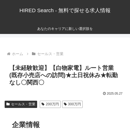
HIRED Search - 無料で探せる求人情報
あなたのキャリアに新しい選択肢を
ホーム
セールス・営業
【未経験歓迎】【白物家電】ルート営業
(既存小売店への訪問)★土日祝休み★転勤
なし〇関西〇
2025.05.27
セールス・営業
200万円
300万円
企業情報