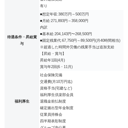
有り
■想定年収:380万円～500万円
■月給:271,893円～358,000円
内訳
■基本給:204,143円〜268,500円
待遇条件・昇給賞
■固定残業代:67,750円～89,500円(月40時間相当)
与
※超過した時間外労働の残業手当は追加支給
【昇給・賞与】
昇給年1回(4月)
賞与年2回(6・11月)
社会保険完備
交通費(月10万円迄)
資格手当(宅建など)
福利厚生倶楽部会員
福利厚生
退職金前払制度
確定拠出型年金制度
従業員持株会
四半期表彰制度
グループ内公募