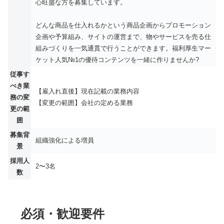
心旺盛な方を募集しています。
どんな商品を仕入れるかという商品企画からプロモーション
企画や予算組み、サイトの運営まで、物やサービスを売る仕
組みづくりを一気通貫で行うことができます。福利厚生マー
ケット人気№1の優待コンテンツを一緒に作りませんか?
従事す
べき業
【雇入れ直後】現在記載の業務内容
務の変
【変更の範囲】会社の定める業務
更の範
囲
募集背
組織強化による増員
景
採用人
2〜3名
数
必須・歓迎要件