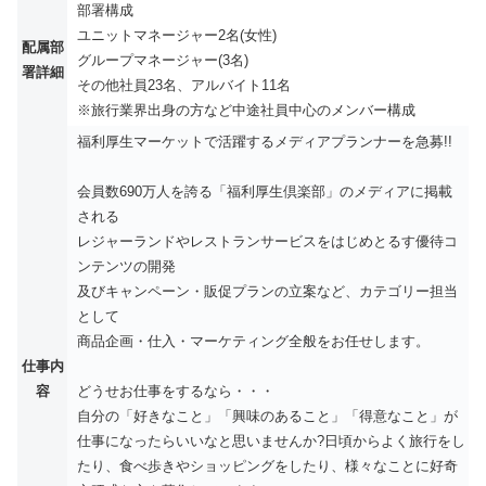
部署構成
ユニットマネージャー2名(女性)
配属部
グループマネージャー(3名)
署詳細
その他社員23名、アルバイト11名
※旅行業界出身の方など中途社員中心のメンバー構成
福利厚生マーケットで活躍するメディアプランナーを急募!!
会員数690万人を誇る「福利厚生倶楽部」のメディアに掲載
される
レジャーランドやレストランサービスをはじめとるす優待コ
ンテンツの開発
及びキャンペーン・販促プランの立案など、カテゴリー担当
として
商品企画・仕入・マーケティング全般をお任せします。
仕事内
容
どうせお仕事をするなら・・・
自分の「好きなこと」「興味のあること」「得意なこと」が
仕事になったらいいなと思いませんか?日頃からよく旅行をし
たり、食べ歩きやショッピングをしたり、様々なことに好奇