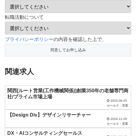
転職活動について
こ
プライバシーポリシー
の内容を確認した上で、
の
フ
ィ
関連求人
ー
ル
ド
関西[ルート営業(工作機械関係)]創業350年の老舗専門商
社/プライム市場上場
は
2023.09.25
セールス・営業
空
【Design Div】デザインリサーチャー
の
2024.12.26
ま
セールス・営業
ま
DX・AIコンサルティングセールス