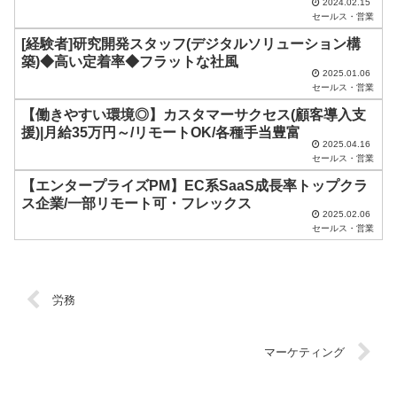
2024.02.15
に
セールス・営業
し
[経験者]研究開発スタッフ(デジタルソリューション構
築)◆高い定着率◆フラットな社風
て
2025.01.06
く
セールス・営業
だ
【働きやすい環境◎】カスタマーサクセス(顧客導入支
援)|月給35万円～/リモートOK/各種手当豊富
さ
2025.04.16
セールス・営業
い
【エンタープライズPM】EC系SaaS成長率トップクラ
。
ス企業/一部リモート可・フレックス
2025.02.06
セールス・営業
労務
マーケティング