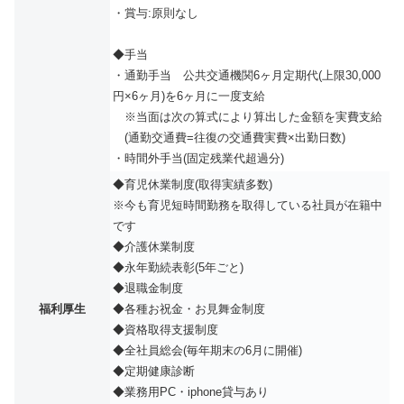
・賞与:原則なし
◆手当
・通勤⼿当 公共交通機関6ヶ⽉定期代(上限30,000
円×6ヶ⽉)を6ヶ⽉に⼀度⽀給
※当面は次の算式により算出した金額を実費支給
(通勤交通費=往復の交通費実費×出勤日数)
・時間外手当(固定残業代超過分)
◆育児休業制度(取得実績多数)
※今も育児短時間勤務を取得している社員が在籍中
です
◆介護休業制度
◆永年勤続表彰(5年ごと)
◆退職⾦制度
福利厚生
◆各種お祝金・お見舞金制度
◆資格取得⽀援制度
◆全社員総会(毎年期末の6⽉に開催)
◆定期健康診断
◆業務用PC・iphone貸与あり