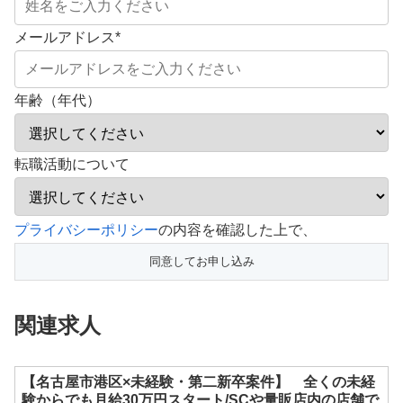
メールアドレス
*
年齢（年代）
転職活動について
こ
プライバシーポリシー
の内容を確認した上で、
の
フ
ィ
関連求人
ー
ル
ド
【名古屋市港区×未経験・第二新卒案件】 全くの未経
験からでも月給30万円スタート/SCや量販店内の店舗で