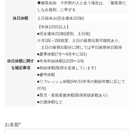
◆服装自由 ※外部の人と会う場合は、「服装身だ
しなみ規則」に準ずる
休日休暇
土日祝休み(完全週休2日制)
【年休123日以上】
■完全週休2日制(原則、土日祝)
※月1回～2回程度、土日の振替出勤可能性あり。
土日の振替出勤分に関しては平日振替休日取得
■夏季休暇(7⽉〜9⽉中に3⽇)
休日休暇に関す
■年末年始休暇(12/29〜1/4)
る補足事項
■有給休暇(取得を促進しています)
■慶弔休暇
■リフレッシュ休暇(5年/11年等の勤続年数に応じて
付与)
■育児・産前産後休暇(取得実績多数あり)
■介護休暇など
お名前
*