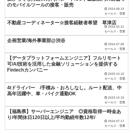
は
のモバイルツールの接客・販売
空
2024.09.15
セールス・営業
の
不動産コーディネーター☆接客経験者希望 草津店
ま
2024.02.21
セールス・営業
ま
企画営業/海外事業部@渋谷
に
2024.07.08
セールス・営業
し
【データプラットフォームエンジニア】フルリモート
て
可/AI技術を活用した金融ソリューションを提供する
く
Fintechカンパニー
2025.10.15
だ
セールス・営業
さ
4tドライバー /手積み・おろしなし。ルート配送、中
い
高年活躍中、車・バイク通勤OK
2024.10.16
。
セールス・営業
【福島県】サーバーエンジニア ◎資格取得一時金あ
り/年間休日120日以上/平均勤続年数12年/
2024.07.17
セールス・営業