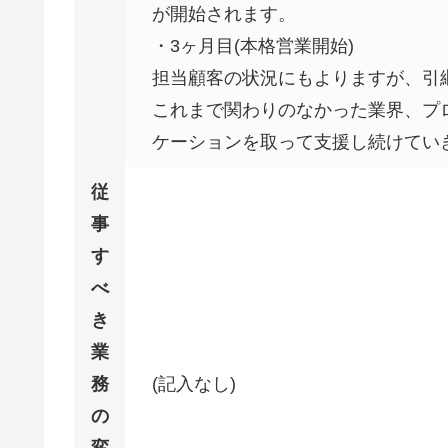
が開始されます。
・3ヶ月目(本格営業開始)
担当顧客の状況にもよりますが、引
これまで関わりのなかった業界、プ
ケーションを取って支援し続けてい
従
事
す
べ
き
業
務
(記入なし)
の
変