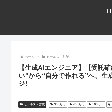
H
ホーム
セールス・営業
【生成AIエンジニア】【受託確約
い”から“自分で作れる”へ。生
ジ!
セールス・営業
300万円
400万円
500万円