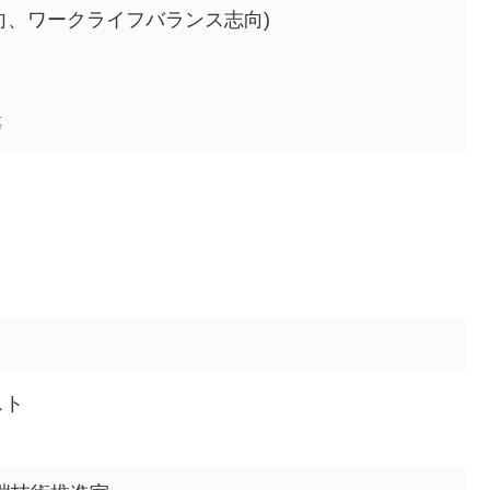
向、ワークライフバランス志向)
等
スト