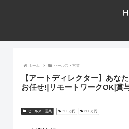
H
ホーム
セールス・営業
【アートディレクター】あなた
お任せ!|リモートワークOK|賞与
セールス・営業
500万円
600万円