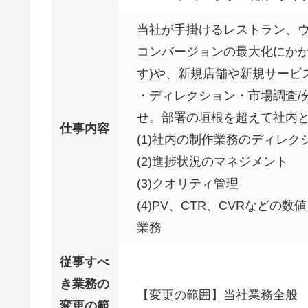
当社が手掛けるレストラン、ウ
コンバージョンの最大化にかかわ
す)や、新規店舗や新規サービ
・ディレクション・市場調査/
せ。部署の垣根を超えて社内
仕事内容
(1)社内の制作業務のディレ
(2)進捗状況のマネジメント
(3)クオリティ管理
(4)PV、CTR、CVRなど
業務
従事すべ
き業務の
【変更の範囲】当社業務全般
変更の範