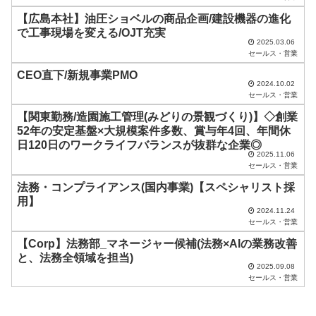
の
【広島本社】油圧ショベルの商品企画/建設機器の進化
ま
で工事現場を変える/OJT充実
2025.03.06
ま
セールス・営業
に
CEO直下/新規事業PMO
し
2024.10.02
セールス・営業
て
【関東勤務/造園施工管理(みどりの景観づくり)】◇創業
く
52年の安定基盤×大規模案件多数、賞与年4回、年間休
だ
日120日のワークライフバランスが抜群な企業◎
2025.11.06
さ
セールス・営業
い
法務・コンプライアンス(国内事業)【スペシャリスト採
用】
。
2024.11.24
セールス・営業
【Corp】法務部_マネージャー候補(法務×AIの業務改善
と、法務全領域を担当)
2025.09.08
セールス・営業