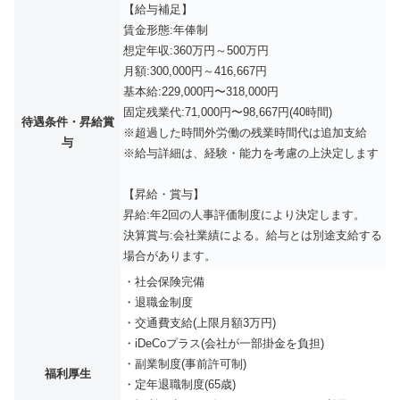
【給与補足】
賃金形態:年俸制
想定年収:360万円～500万円
月額:300,000円～416,667円
基本給:229,000円〜318,000円
固定残業代:71,000円〜98,667円(40時間)
待遇条件・昇給賞
※超過した時間外労働の残業時間代は追加支給
与
※給与詳細は、経験・能力を考慮の上決定します
【昇給・賞与】
昇給:年2回の人事評価制度により決定します。
決算賞与:会社業績による。給与とは別途支給する
場合があります。
・社会保険完備
・退職金制度
・交通費支給(上限月額3万円)
・iDeCoプラス(会社が一部掛金を負担)
・副業制度(事前許可制)
福利厚生
・定年退職制度(65歳)