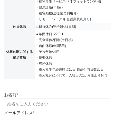
・福利厚生サービス(ベネフィットワン利用)
・健康診断(年1回)
・在宅勤務(全従業員利用可)
・リモートワーク可(全従業員利用可)
休日休暇
土日祝休み(完全週休2日制)
★年間休日122日★
・完全週休2⽇制(⼟⽇祝)
・自由休暇(年間5日)
休日休暇に関する
・年末年始休暇
補足事項
・慶弔休暇
・有給休暇
※入社半年経過時点10日 最高付与日数20日
※入社月に応じて、入社日の1か月後より付与
お名前
*
メールアドレス
*