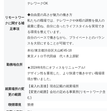
テレワークOK
◆自由度の高さが魅力の働き方
リモートワー
私たちの職場では、テレワークや休暇の調整を個人の
クに関する補
裁量に委ね、自分に合ったライフスタイルを実現でき
足事項
る環境を整えています。
自分のペースで働きながら、プライベートとのバラン
スを大切にすることが可能です。
本社/東京都渋谷区大山町45-18
東京メトロ千代田線 代々木上原駅
勤務地住所
★2024年8月にオフィスをリニューアル!
デザイン性を重視した、より快適で働きやすい職場環
境が整いました。
【雇入れ直後】現在記載の就業場所
就業場所の変
【変更の範囲】会社の定める事業所(リモートワーク含
更の範囲
む)
喫煙環境
禁煙