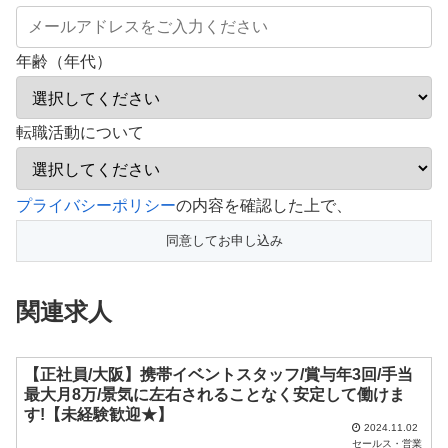
年齢（年代）
転職活動について
こ
プライバシーポリシー
の内容を確認した上で、
の
フ
ィ
関連求人
ー
ル
ド
【正社員/大阪】携帯イベントスタッフ/賞与年3回/手当
最大月8万/景気に左右されることなく安定して働けま
は
す!【未経験歓迎★】
空
2024.11.02
セールス・営業