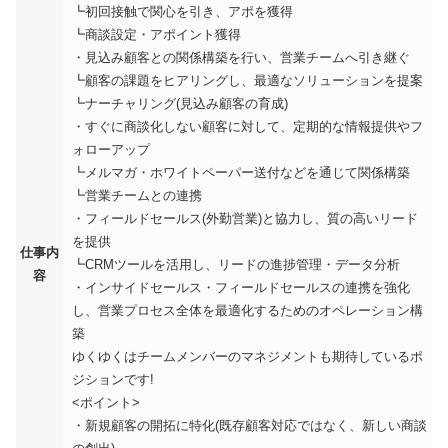
┗初回接触で関心を引き、アポを獲得
┗商談設定・アポイント獲得
・見込み顧客との関係構築を行い、営業チームへ引き継ぐ
┗顧客の課題をヒアリングし、最適なソリューションを提案
┗ナーチャリング(見込み顧客の育成)
・すぐに商談化しない顧客に対して、定期的な情報提供やフ
ォローアップ
┗メルマガ・ホワイトペーパー送付などを通じて関係構築
┗営業チームとの連携
・フィールドセールス(外勤営業)と協力し、質の高いリード
を提供
仕事内
┗CRMツールを活用し、リードの進捗管理・データ分析
容
・インサイドセールス・フィールドセールスの連携を強化
し、営業プロセス全体を最適化するためのオペレーション構
築
ゆくゆくはチームメンバーのマネジメントも期待しているポ
ジションです!
<ポイント>
・新規顧客の開拓に特化(既存顧客対応ではなく、新しい商談