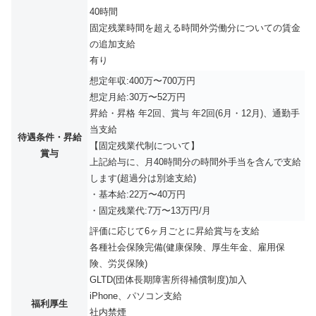
40時間
固定残業時間を超える時間外労働分についての賃金
の追加支給
有り
想定年収:400万〜700万円
想定月給:30万〜52万円
昇給・昇格 年2回、賞与 年2回(6月・12月)、通勤手
当支給
待遇条件・昇給
【固定残業代制について】
賞与
上記給与に、月40時間分の時間外手当を含んで支給
します(超過分は別途支給)
・基本給:22万〜40万円
・固定残業代:7万〜13万円/月
評価に応じて6ヶ月ごとに昇給賞与を支給
各種社会保険完備(健康保険、厚生年金、雇用保
険、労災保険)
GLTD(団体長期障害所得補償制度)加入
iPhone、パソコン支給
福利厚生
社内禁煙