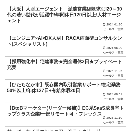
ル
ド
【大阪】人財エージェント 派遣営業経験求む!20～30
代の若い世代が活躍中!年間休日120日以上!人材エージ
は
ェント
空
2024.01.26
セールス・営業
の
【エンジニア×AI×DX人材】RACA両面型コンサルタン
ま
ト(スペシャリスト)
2024.06.09
ま
セールス・営業
に
【採用強化中】宅建事務★完全週休2日★プライベート
し
充実
2025.11.26
て
セールス・営業
く
【ひたちなか市】既存国内取引営業サポート/在宅勤務
だ
50%以上/年休127日+有給休暇20日
2024.08.01
さ
セールス・営業
い
【BtoBマーケター(リーダー候補)】EC系SaaS成長率ト
ップクラス企業/一部リモート可・フレックス
。
2025.11.19
セールス・営業