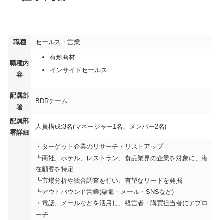
職種
セールス・営業
有形商材
職種内
インサイドセールス
容
配属部
BDRチーム
署
配属部
人員構成:3名(マネージャー1名、メンバー2名)
署詳細
・ターゲット企業のリサーチ・リストアップ
┗商社、ホテル、レストラン、食品業界の企業を対象に、潜
在顧客を特定
┗市場分析や競合調査を行い、有望なリードを発掘
┗アウトバウンド営業(架電・メール・SNSなど)
・電話、メールなどを活用し、経営者・購買担当者にアプロ
ーチ