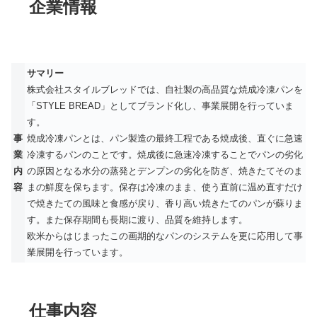
企業情報
サマリー
株式会社スタイルブレッドでは、自社製の高品質な焼成冷凍パンを
「STYLE BREAD」としてブランド化し、事業展開を行っていま
す。
事
焼成冷凍パンとは、パン製造の最終工程である焼成後、直ぐに急速
業
冷凍するパンのことです。焼成後に急速冷凍することでパンの劣化
内
の原因となる水分の蒸発とデンプンの劣化を防ぎ、焼きたてそのま
容
まの鮮度を保ちます。保存は冷凍のまま、使う直前に温め直すだけ
で焼きたての風味と食感が戻り、香り高い焼きたてのパンが蘇りま
す。また保存期間も長期に渡り、品質を維持します。
欧米からはじまったこの画期的なパンのシステムを更に応用して事
業展開を行っています。
仕事内容