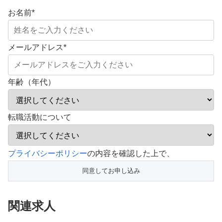
お名前
*
メールアドレス
*
年齢（年代）
転職活動について
こ
プライバシーポリシー
の内容を確認した上で、
の
フ
ィ
関連求人
ー