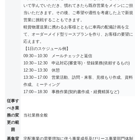
いて学んでいただき、慣れてきたら既存営業をメインにご担
当いただきます。その後、ご希望や適性を考慮した上で新規
営業に挑戦することもできます。
軽貨物運送業に携わるお客様とともに車両の配備計画を立
て、オーダーメイド型リースプランを作り、お客様の要望に
応えます。
【1日のスケジュール例】
09:30～10:30 メールチェックと返信
10:30～12:30 申込対応(審査等)・登録業務(依頼するもの)
12:30～13:30 休憩
13:30～17:00 営業活動、訪問・来客、見積もり作成、資料
作成、ミーティング
17:00～18:30 事務作業(契約書作成・経費精算など)
従事す
べき業
務の変
当社業務全般
更の範
囲
募集背
宅配事業の需要増加に伴う事業成長及びリース事業部門体制