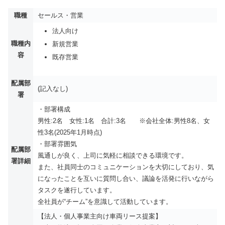
職種
セールス・営業
法人向け
職種内
新規営業
容
既存営業
配属部
(記入なし)
署
・部署構成
男性:2名 女性:1名 合計:3名 ※会社全体:男性8名、女
性3名(2025年1月時点)
・部署雰囲気
配属部
風通しが良く、上司に気軽に相談できる環境です。
署詳細
また、社員同士のコミュニケーションを大切にしており、気
になったことを互いに質問し合い、議論を活発に行いながら
タスクを遂行しています。
全社員が“チーム”を意識して活動しています。
【法人・個人事業主向け車両リース提案】