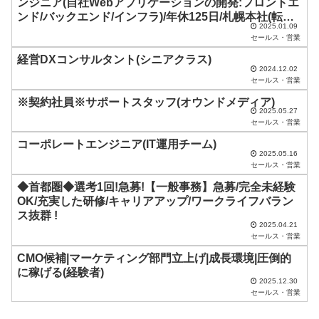
ンジニア(自社Webアプリケーションの開発:フロントエ
は
ンド/バックエンド/インフラ)/年休125日/札幌本社(転勤
空
2025.01.09
なし)
セールス・営業
の
経営DXコンサルタント(シニアクラス)
ま
2024.12.02
セールス・営業
ま
※契約社員※サポートスタッフ(オウンドメディア)
に
2025.05.27
セールス・営業
し
コーポレートエンジニア(IT運用チーム)
て
2025.05.16
く
セールス・営業
だ
◆首都圏◆選考1回!急募!【一般事務】急募/完全未経験
OK/充実した研修/キャリアアップ/ワークライフバラン
さ
ス抜群 !
い
2025.04.21
セールス・営業
。
CMO候補|マーケティング部門立上げ|成長環境|圧倒的
に稼げる(経験者)
2025.12.30
セールス・営業