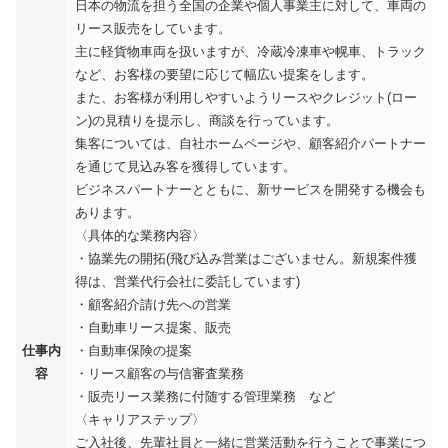
日本の物流を担う全国の企業や個人事業主に対して、車両の
リース販売をしています。
主に軽貨物車両を扱いますが、冷蔵冷凍車や幌車、トラック
など、お客様の要望に応じて幅広い提案をします。
また、お客様が利用しやすいようリースやクレジット(ロー
ン)の見積りを提示し、商談を行っています。
集客については、自社ホームページや、顧客紹介パートナー
を通じて見込み客を獲得しています。
ビジネスパートナーとともに、新サービスを開発する機会も
あります。
〈具体的な業務内容〉
・協業先の開拓(飛び込み営業はございません。新規案件獲
得は、営業代行会社に委託しています)
・顧客紹介請け先への営業
・自動車リース提案、販売
仕事内
・自動車保険の提案
容
・リース顧客の与信審査業務
・販売リース業務に付随する管理業務 など
〈キャリアステップ〉
ご入社後、先輩社員と一緒に営業活動を行うことで事業につ