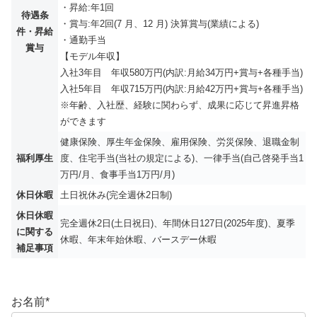
・昇給:年1回
待遇条
・賞与:年2回(7 月、12 月) 決算賞与(業績による)
件・昇給
・通勤手当
賞与
【モデル年収】
入社3年目 年収580万円(内訳:月給34万円+賞与+各種手当)
入社5年目 年収715万円(内訳:月給42万円+賞与+各種手当)
※年齢、入社歴、経験に関わらず、成果に応じて昇進昇格
ができます
健康保険、厚生年金保険、雇用保険、労災保険、退職金制
福利厚生
度、住宅手当(当社の規定による)、一律手当(自己啓発手当1
万円/月、食事手当1万円/月)
休日休暇
土日祝休み(完全週休2日制)
休日休暇
完全週休2日(土日祝日)、年間休日127日(2025年度)、夏季
に関する
休暇、年末年始休暇、バースデー休暇
補足事項
お名前
*