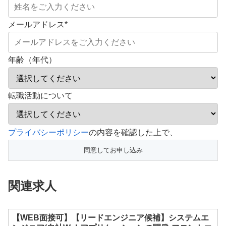
メールアドレス
*
年齢（年代）
転職活動について
こ
プライバシーポリシー
の内容を確認した上で、
の
フ
ィ
関連求人
ー
ル
ド
【WEB面接可】【リードエンジニア候補】システムエ