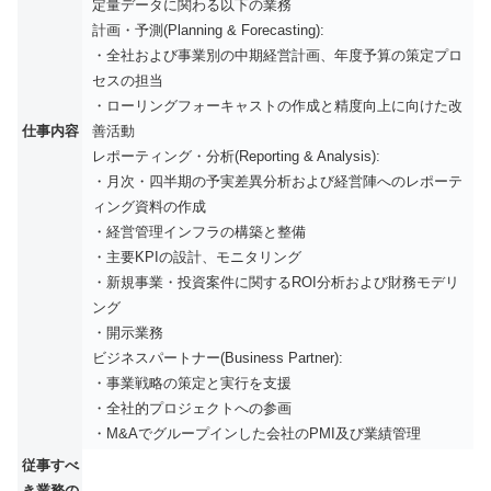
定量データに関わる以下の業務
計画・予測(Planning & Forecasting):
・全社および事業別の中期経営計画、年度予算の策定プロ
セスの担当
・ローリングフォーキャストの作成と精度向上に向けた改
仕事内容
善活動
レポーティング・分析(Reporting & Analysis):
・月次・四半期の予実差異分析および経営陣へのレポーテ
ィング資料の作成
・経営管理インフラの構築と整備
・主要KPIの設計、モニタリング
・新規事業・投資案件に関するROI分析および財務モデリ
ング
・開示業務
ビジネスパートナー(Business Partner):
・事業戦略の策定と実行を支援
・全社的プロジェクトへの参画
・M&Aでグループインした会社のPMI及び業績管理
従事すべ
き業務の