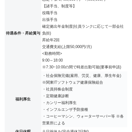
【諸手当、制度等】
役職手当
出張手当
確定拠出年金制度(社員ランクに応じて一部会社
待遇条件・昇給賞与
負担)
昇給年2回
交通費支給(上限50,000円/月)
<勤務時間>
9:00～18:00
※7:30~10:00の間で時差出勤可能(要事前申請)
・社会保険完備(雇用、労災、健康、厚生年金)
※関東ITソフトウェア健康保険組合
・社員持株会制度
・定期健康診断
福利厚生
・カンリー福利厚生
・インフルエンザ予防接種
・コーヒーマシン、ウォーターサーバー等 ※各
営業所による
休日休暇
土日祝休み(完全週休2日制)