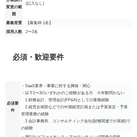
(記入なし)
変更の範
囲
募集背景
【募集枠:1名】
採用人数
2〜3名
必須・歓迎要件
・SaaS業界・事業に対する興味・関心
・以下1〜3のいずれかのご経験がある方 ※年数問わない
1.財務会計、管理会計(FP&A)としての業務経験
必須要
2.経営企画部などでの中期経営計画または予算策定・予算
件
管理業務の経験
3.会計事務所、コンサルティング会社(財務関連での実績)で
の経験
・簿記などファイナンス・アカウンティング関連の資格