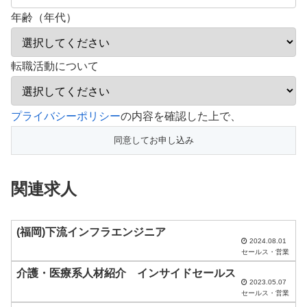
年齢（年代）
転職活動について
こ
プライバシーポリシー
の内容を確認した上で、
の
フ
ィ
関連求人
ー
ル
ド
(福岡)下流インフラエンジニア
2024.08.01
は
セールス・営業
空
介護・医療系人材紹介 インサイドセールス
2023.05.07
の
セールス・営業