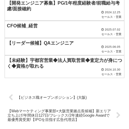
ま
【開発エンジニア募集】PG/1年程度経験者/前職給与考
ま
慮/面接確約
2024.12.25
に
セールス・営業
し
CFO候補_経営
2025.07.02
て
セールス・営業
く
【リーダー候補】QAエンジニア
2025.06.05
だ
セールス・営業
さ
【未経験】宇都宮営業◆法人買取営業◆査定力が身につ
い
く◆資格が取れる
2024.10.30
。
セールス・営業
【ビジネス職オープンポジション】(大阪)
【Webマーケティング事業部×大阪営業拠点長候補】新エリア
立ち上げ/年間休日127日/フレックス/2年連続Google Awardで
最優秀賞受賞!【IPOを目指す広告代理店】