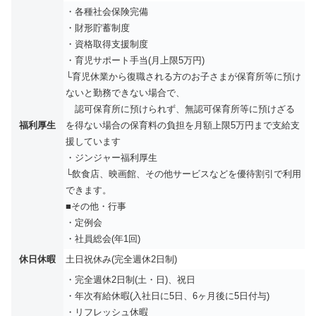
・各種社会保険完備
・財形貯蓄制度
・資格取得支援制度
・育児サポート手当(月上限5万円)
└育児休業から復職される方のお子さまが保育所等に預け
ないと勤務できない場合で、
認可保育所に預けられず、無認可保育所等に預けざる
福利厚生
を得ない場合の保育料の負担を月額上限5万円まで支給支
援しています
・ジンジャー福利厚生
└飲食店、映画館、その他サービスなどを優待割引で利用
できます。
■その他・行事
・定例会
・社員総会(年1回)
休日休暇
土日祝休み(完全週休2日制)
・完全週休2日制(土・日)、祝日
・年次有給休暇(入社日に5日、6ヶ月後に5日付与)
・リフレッシュ休暇