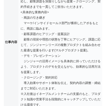
応し、顧客課題を深掘りしながら提案～クロージング、契
約手続きまでを一貫してご担当いただきます。
<具体的な業務内容>
・商談の引き継ぎ
マーケ/インサイドセールス部門が獲得したアポをもと
に、商談に臨みます。
・顧客課題のヒアリング・提案設計
顧客の現状や理想の状態を丁寧にヒアリング。課題に応
仕事内容
じて、ジンジャーシリーズの複数プロダクトを組み合わせ
た最適な提案を行います(マルチプロダクト提案)。
・デモ・プレゼンテーション
ジンジャーの活用イメージを具体的に持っていただける
よう、プロダクトのデモを交えながら、効果的な活用方法
を提案します。
・クロージング・契約対応
導入効果やサポート体制を伝え、契約内容の調整・締結
までご対応いただきます。
※入社後はイネーブルメントチームの支援のもと、プロダ
クト知識や営業手法を段階的にキャッチアップしていただ
ける環境です。