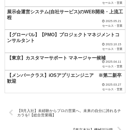
セールス・営業
ま
展示会運営システム(自社サービス)のWEB開発・上流工
に
程
し
2025.05.21
セールス・営業
て
【グローバル】【PMO】プロジェクトマネジメントコ
く
ンサルタント
2023.10.15
だ
セールス・営業
さ
【東京】カスタマーサポート マネージャー候補
い
2025.04.11
セールス・営業
。
【メンバークラス】iOSアプリエンジニア ※第二新卒
歓迎
2025.03.27
セールス・営業
【9月入社】未経験からプロの営業へ。未来の自分に誇れるチ
カラを!【総合営業職】
【東京本社】機械設計職