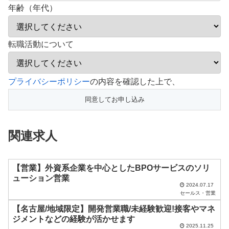
年齢（年代）
転職活動について
こ
プライバシーポリシー
の内容を確認した上で、
の
フ
ィ
関連求人
ー
ル
ド
【営業】外資系企業を中心としたBPOサービスのソリ
ューション営業
は
2024.07.17
セールス・営業
空
【名古屋/地域限定】開発営業職/未経験歓迎!接客やマネ
の
ジメントなどの経験が活かせます
ま
2025.11.25