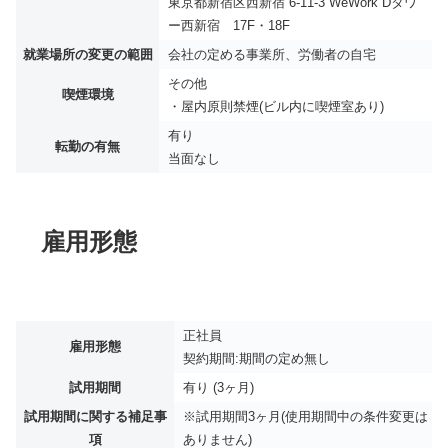
東京都新宿区西新宿 6-11-3 WeWork Dタワ
ー西新宿 17F・18F
就業場所の変更の範囲
会社の定める事業所、労働者の自宅
その他
喫煙環境
・屋内原則禁煙(ビル内に喫煙室あり)
有り
転勤の有無
当面なし
雇用形態
正社員
雇用形態
契約期間:期間の定め無し
試用期間
有り (3ヶ月)
試用期間に関する補足事
※試用期間3ヶ月(使用期間中の条件変更は
項
ありません)