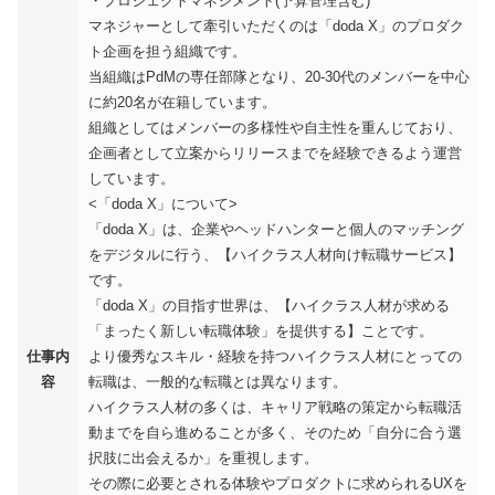
・プロジェクトマネジメント(予算管理含む)
マネジャーとして牽引いただくのは「doda X」のプロダク
ト企画を担う組織です。
当組織はPdMの専任部隊となり、20-30代のメンバーを中心
に約20名が在籍しています。
組織としてはメンバーの多様性や自主性を重んじており、
企画者として立案からリリースまでを経験できるよう運営
しています。
<「doda X」について>
「doda X」は、企業やヘッドハンターと個人のマッチング
をデジタルに行う、【ハイクラス人材向け転職サービス】
です。
「doda X」の目指す世界は、【ハイクラス人材が求める
「まったく新しい転職体験」を提供する】ことです。
仕事内
より優秀なスキル・経験を持つハイクラス人材にとっての
容
転職は、一般的な転職とは異なります。
ハイクラス人材の多くは、キャリア戦略の策定から転職活
動までを自ら進めることが多く、そのため「自分に合う選
択肢に出会えるか」を重視します。
その際に必要とされる体験やプロダクトに求められるUXを