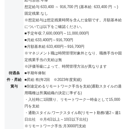
給与形態:年俸
想定給与:633,400 ～ 916,700 円 (基本給: 633,400 円 ～)
固定残業:なし
※想定給与は想定残業時間を含んだ金額です。月額基本給
については以下をご確認ください。
■予定年収:7,600,000円～11,000,000円
■月給:633,400円～916,700円
■月額基本給:633,400円～916,700円
※マネジメント職は時間管理対象外となり、職務手当や固
定残業手当の支給は無
※評価等級によって、時間管理方法が異なります
待遇条
■半期年俸制
件・昇給
■昇給:有(年2回 ※2023年度実績)
賞与
■別途定めるリモートワーク手当を支給(通勤スタイルの適
用職種は所属組織の決定に準ずる)
・入社時に1回限り、リモートワーク一時金として15,000
円を支給
・通勤スタイル:ワークスタイルB(リモート勤務/週2～週1
日出社 ※月4日以上～10日以下出社)
※リモートワーク手当:月3000円支給