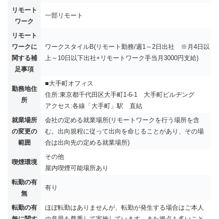
リモート
一部リモート
ワーク
リモート
ワークに
ワークスタイルB(リモート勤務/週1～2日出社 ※月4日以
関する補
上～10日以下出社+リモートワーク手当月3000円支給)
足事項
■大手町オフィス
勤務地住
住所:東京都千代田区大手町1-6-1 大手町ビルヂング
所
アクセス:各線「大手町」駅 直結
就業場所
会社の定める就業場所(リモートワークを行う場所を含
の変更の
む。出向規程に従って出向を命じることがあり、その場
範囲
合は出向先の定める就業場所)
その他
喫煙環境
屋内喫煙可能場所あり
転勤の有
有り
無
転勤の有
ほぼ転勤はありませんが、転勤が発生する場合はご本人
無に関す
の意思を尊重して実施しています。また拠点も多いこと