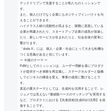
テックドリブンで支援することが私たちのミッションで
す。
また、個人だけでなく企業にもポジティブインパクトを与
えることができます。
ハイクラス人材の流動性が高まると、困難に直面している
企業が再建されたり、スタートアップ企業の成長が加速し
たり、新しいサービスが生まれたりと、社会全体の変革に
繋がります。
「doda X」には、個人・企業・社会にとって大きな転機を
つくる意義があると信じています。
ー 今後のテーマ ー
PdMとしてのミッションは、ユーザー理解を基にプロダク
トが提供すべき体験を再定義し、ステークホルダーと協働
してビジネスの構造を変え、事業の成長に繋げることで
す。
直近の重大テーマとしては、生成AIを活用することで、レ
ジュメでは見えない“価値観ベースのマッチング”を実現する
など、プロダクトにおける【先進技術(生成AI)の活用】を促
進することです。