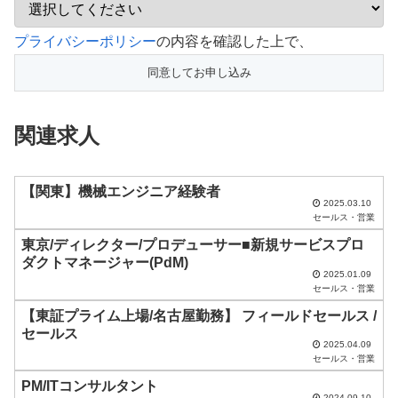
こ
プライバシーポリシー
の内容を確認した上で、
の
フ
ィ
関連求人
ー
ル
ド
【関東】機械エンジニア経験者
2025.03.10
は
セールス・営業
空
東京/ディレクター/プロデューサー■新規サービスプロ
ダクトマネージャー(PdM)
の
2025.01.09
ま
セールス・営業
ま
【東証プライム上場/名古屋勤務】 フィールドセールス /
セールス
に
2025.04.09
セールス・営業
し
PM/ITコンサルタント
て
2024.09.10