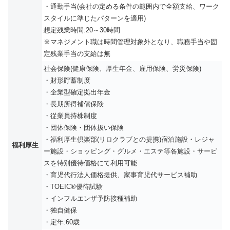
・通勤手当(会社の定める条件の範囲内で全額支給、ワーク
スタイルに準じたパターンを適用)
想定残業時間:20～30時間
※マネジメント職は時間管理対象外となり、職務手当や固
定残業手当の支給は無
社会保険(健康保険、厚生年金、雇用保険、労災保険)
・財形貯蓄制度
・企業型確定拠出年金
・長期所得補償保険
・従業員持株制度
・団体保険・団体扱い保険
・福利厚生倶楽部(リロクラブとの提携)宿泊施設・レジャ
福利厚生
ー施設・ショッピング・グルメ・エステ等各施設・サービ
スを特別優待価格にて利用可能
・育児代行法人価格提供、家事育児代サービス補助
・TOEIC®優待試験
・インフルエンザ予防接種補助
・独自健保
・定年:60歳