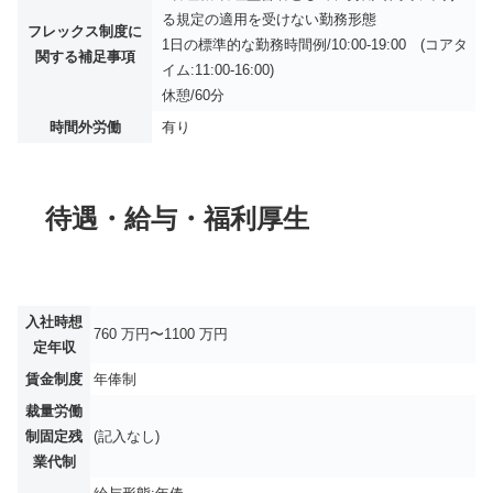
る規定の適用を受けない勤務形態
フレックス制度に
1日の標準的な勤務時間例/10:00‐19:00 (コアタ
関する補足事項
イム:11:00‐16:00)
休憩/60分
時間外労働
有り
待遇・給与・福利厚生
入社時想
760 万円〜1100 万円
定年収
賃金制度
年俸制
裁量労働
制固定残
(記入なし)
業代制