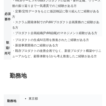
・WEBサービスやSaaSプロダクトの企画・要件定義、リリース
後の振り返りまで一気通貫でのご経験がある方
・定量/定性データをもとに仮説検証に取り組んだご経験がある
必須
方
要件
・スクラム開発体制でのPdM/プロダクト企画業務のご経験があ
る方
・プロダクト企画組織(PdM組織)のマネジメント経験がある方
・プロダクトの生成AI活用を推進されたご経験がある方
歓
・新規事業開発のご経験がある方
迎/
・既存プロダクトの改善企画でなく、新規プロダクト構築やリニ
尚可
ューアルなど、顧客体験を1から考え推進したご経験がある方
勤務地
東京都
勤務地