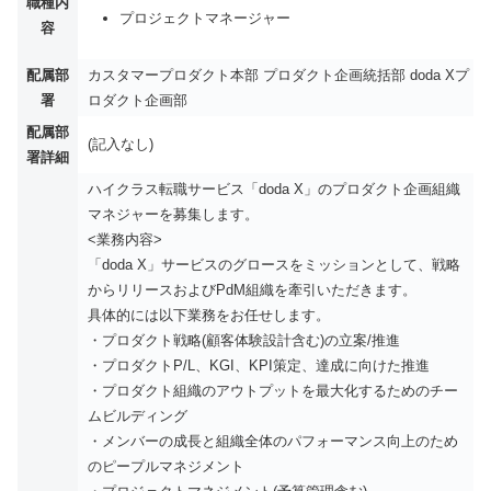
職種内
プロジェクトマネージャー
容
配属部
カスタマープロダクト本部 プロダクト企画統括部 doda Xプ
署
ロダクト企画部
配属部
(記入なし)
署詳細
ハイクラス転職サービス「doda X」のプロダクト企画組織
マネジャーを募集します。
<業務内容>
「doda X」サービスのグロースをミッションとして、戦略
からリリースおよびPdM組織を牽引いただきます。
具体的には以下業務をお任せします。
・プロダクト戦略(顧客体験設計含む)の立案/推進
・プロダクトP/L、KGI、KPI策定、達成に向けた推進
・プロダクト組織のアウトプットを最大化するためのチー
ムビルディング
・メンバーの成長と組織全体のパフォーマンス向上のため
のピープルマネジメント