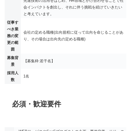
先進技術の活用をはじめ、HR領域とかけ合わせることで社
会インパクトを創出し、それに伴う挑戦を続けていきたい
と考えています。
従事す
べき業
会社の定める職種(出向規程に従って出向を命じることがあ
務の変
り、その場合は出向先の定める職種)​
更の範
囲
募集背
【募集枠:若干名】
景
採用人
1名
数
必須・歓迎要件