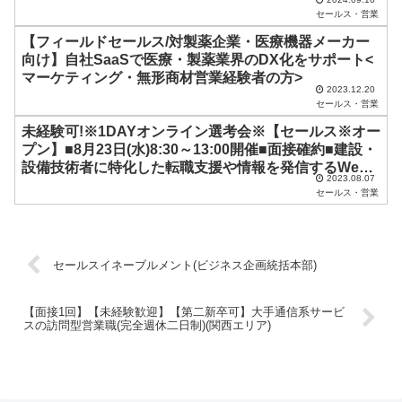
く
セールス・営業
だ
【フィールドセールス/対製薬企業・医療機器メーカー
向け】自社SaaSで医療・製薬業界のDX化をサポート<
さ
マーケティング・無形商材営業経験者の方>
い
2023.12.20
セールス・営業
。
未経験可!※1DAYオンライン選考会※【セールス※オー
プン】■8月23日(水)8:30～13:00開催■面接確約■建設・
設備技術者に特化した転職支援や情報を発信するWeb
2023.08.07
メディアを展開するベンチャー企業
セールス・営業
セールスイネーブルメント(ビジネス企画統括本部)
【面接1回】【未経験歓迎】【第二新卒可】大手通信系サービ
スの訪問型営業職(完全週休二日制)(関西エリア)