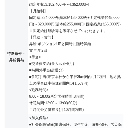
想定年収:3,182,400円〜4,352,000円
【月給制】
固定給:234,000円(基本給189,000円+固定残業代45,000
円)～320,000円(基本給255,000円+固定残業代65,000円)
※固定給は経験等を考慮させていただきます。
【昇給・賞与】
昇給:ポジションUPと同時に随時昇給
賞与:年2回
待遇条件・
<手当>
昇給賞与
■交通費支給(最大5万円/月)
■時間外手当(超過分)
■住宅手当(東京本社から半径3km圏内:月2万円、地方拠
点の場合は半径3km圏内:月1.5万円)
<勤務時間>
9:00～18:00(所定労働時間:8時間)
休憩時間:12:00～13:00(60分)
※時間外労働有り(月10時間程度)
<加入保険>
■社会保険完備(健康保険、厚生年金、雇用保険、労災保