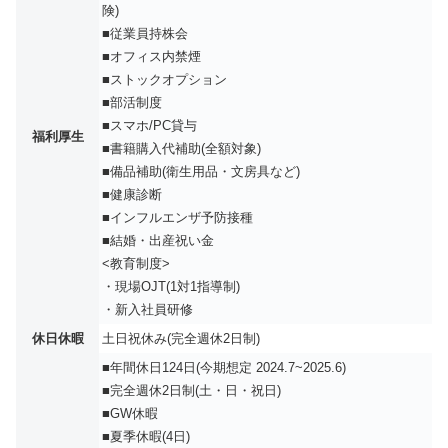
険)
■従業員持株会
■オフィス内禁煙
■ストックオプション
■部活制度
■スマホ/PC貸与
福利厚生
■書籍購入代補助(全額対象)
■備品補助(衛生用品・文房具など)
■健康診断
■インフルエンザ予防接種
■結婚・出産祝い金
<教育制度>
・現場OJT(1対1指導制)
・新入社員研修
休日休暇
土日祝休み(完全週休2日制)
■年間休日124日(今期想定 2024.7~2025.6)
■完全週休2日制(土・日・祝日)
■GW休暇
■夏季休暇(4日)