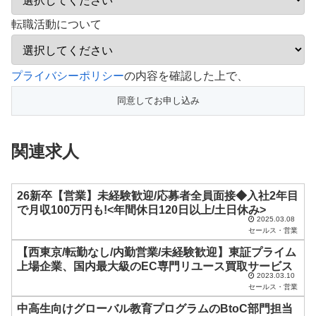
転職活動について
こ
プライバシーポリシー
の内容を確認した上で、
の
フ
ィ
関連求人
ー
ル
ド
26新卒【営業】未経験歓迎/応募者全員面接◆入社2年目
で月収100万円も!<年間休⽇120⽇以上/⼟⽇休み>
は
2025.03.08
セールス・営業
空
【西東京/転勤なし/内勤営業/未経験歓迎】東証プライム
の
上場企業、国内最大級のEC専門リユース買取サービス
ま
2023.03.10
セールス・営業
ま
中高生向けグローバル教育プログラムのBtoC部門担当
に