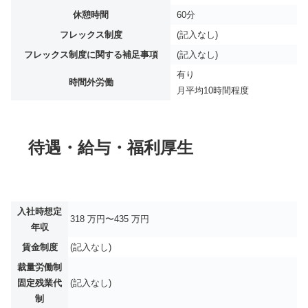
休憩時間
60分
フレックス制度
(記入なし)
フレックス制度に関する補足事項
(記入なし)
有り
時間外労働
月平均
10時間程度
待遇・給与・福利厚生
入社時想定
318 万円〜435 万円
年収
賃金制度
(記入なし)
裁量労働制
固定残業代
(記入なし)
制