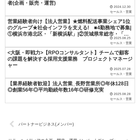
者(企画・販売・運営)
し
2024.12.30
セールス・営業
て
営業経験者向け【法人営業】★燃料配送事業シェア1位
く
のグループ★社会インフラを支える! ■4勤務地で募集|
だ
①横浜市港北区・「新横浜駅」|②茨城県常総市・「三
2025.08.25
妻駅」|③埼玉県上尾市・「北上尾駅」|④栃木県宇都宮
さ
セールス・営業
市・「宇都宮駅」 ■想定年収350万円～450万円 ■必
い
<大阪・即戦力>【RPOコンサルタント】チームで顧客
須:社会人経験1年以上&営業経験3年以上(業界不問)&全
の課題を解決する採用支援業務 プロジェクトマネージ
国転勤が可能な方 ■定時は17時|残業は月平均15時間
。
ャー
程度
2025.07.28
セールス・営業
【業界経験者歓迎】法人営業_長野営業所◎年休128日
◎創業56年◎平均勤続年数16年◎研修充実
2025.08.28
セールス・営業
パートナービジネス(メンバー)