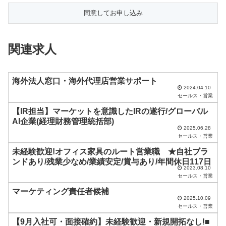
の
フ
ィ
関連求人
ー
ル
ド
海外法人窓口・海外代理店営業サポート
2024.04.10
は
セールス・営業
空
【IR担当】マーケットを意識したIRの遂行/グローバル
AI企業(経理財務管理統括部)
の
2025.06.28
ま
セールス・営業
ま
未経験歓迎!オフィス家具のルート営業職 ★自社ブラ
ンドあり/残業少なめ/業績安定/賞与あり/年間休日117日
に
2023.08.10
セールス・営業
し
マーケティング責任者候補
て
2025.10.09
く
セールス・営業
だ
【9月入社可・面接確約】未経験歓迎・新規開拓なし!■