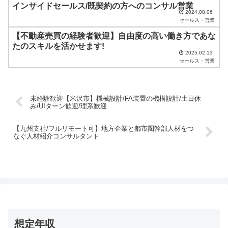
インサイドセールス/既契約の方へのコンサル営業
さ
2024.08.06
セールス・営業
い
【不動産売買の経験者歓迎】自由度の高い働き方であな
。
たのスキルを活かせます!
2025.02.13
セールス・営業
未経験歓迎【米沢市】機械設計/FA装置の機構設計/土日休
み/UIターン歓迎/理系歓迎
【九州支社/フルリモート可】地方企業と都市圏幹部人材をつ
なぐ人材紹介コンサルタント
想定年収