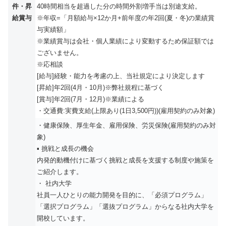
件・昇
40時間相当を超過した分の時間外割増手当は別途支給。
給賞与
※年収=「月額給与×12か月+前年度の年2回(夏・冬)の業績賞
与実績額」
※業績賞与は会社・個人業績により変動するため保証額では
ございません。
※応相談
[給与]経験・能力を考慮の上、当社規定により決定します
[昇給]年2回(4月・10月)※弊社規程に基づく
[賞与]年2回(7月・12月)※業績による
・交通費:実費支給(上限あり(1日3,500円))(雇用契約のみ対象)
・健康保険、厚生年金、雇用保険、労災保険(雇用契約のみ対
象)
▪️ 挑戦と成長の機会
内発的動機付けに基づく挑戦と成長を支援する制度や施策を
ご紹介します。
・ 社内大学
社員一人ひとりの能力開発を目的に、「必須プログラム」
「選択プログラム」「選抜プログラム」からなる社内大学を
開校しています。