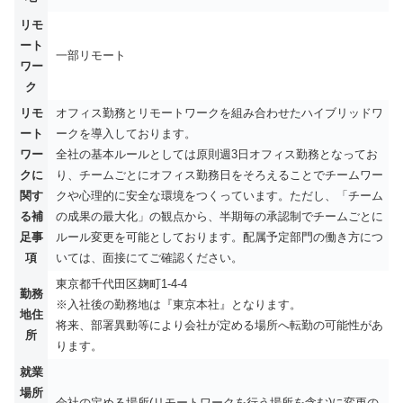
リモ
ート
一部リモート
ワー
ク
リモ
オフィス勤務とリモートワークを組み合わせたハイブリッドワ
ート
ークを導入しております。
ワー
全社の基本ルールとしては原則週3日オフィス勤務となってお
クに
り、チームごとにオフィス勤務日をそろえることでチームワー
関す
クや心理的に安全な環境をつくっています。ただし、「チーム
る補
の成果の最大化」の観点から、半期毎の承認制でチームごとに
足事
ルール変更を可能としております。配属予定部門の働き方につ
項
いては、面接にてご確認ください。
東京都千代田区麹町1-4-4
勤務
※入社後の勤務地は『東京本社』となります。
地住
将来、部署異動等により会社が定める場所へ転勤の可能性があ
所
ります。
就業
場所
会社の定める場所(リモートワークを行う場所を含む)に変更の