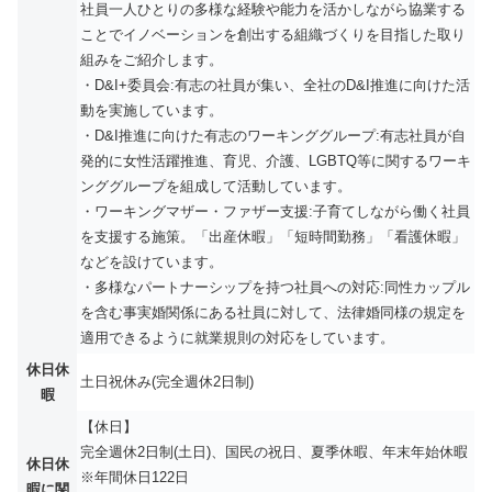
社員一人ひとりの多様な経験や能力を活かしながら協業する
ことでイノベーションを創出する組織づくりを目指した取り
組みをご紹介します。
・D&I+委員会:有志の社員が集い、全社のD&I推進に向けた活
動を実施しています。
・D&I推進に向けた有志のワーキンググループ:有志社員が自
発的に女性活躍推進、育児、介護、LGBTQ等に関するワーキ
ンググループを組成して活動しています。
・ワーキングマザー・ファザー支援:子育てしながら働く社員
を支援する施策。「出産休暇」「短時間勤務」「看護休暇」
などを設けています。
・多様なパートナーシップを持つ社員への対応:同性カップル
を含む事実婚関係にある社員に対して、法律婚同様の規定を
適用できるように就業規則の対応をしています。
休日休
土日祝休み(完全週休2日制)
暇
【休日】
完全週休2日制(土日)、国民の祝日、夏季休暇、年末年始休暇
休日休
※年間休日122日
暇に関