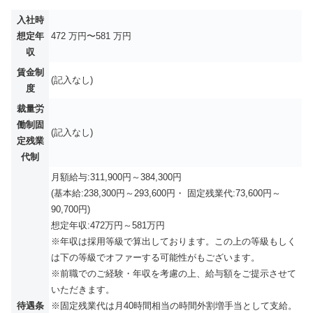
入社時
想定年
472 万円〜581 万円
収
賃金制
(記入なし)
度
裁量労
働制固
(記入なし)
定残業
代制
月額給与:311,900円～384,300円
(基本給:238,300円～293,600円・ 固定残業代:73,600円～
90,700円)
想定年収:472万円～581万円
※年収は採用等級で算出しております。この上の等級もしく
は下の等級でオファーする可能性がもございます。
※前職でのご経験・年収を考慮の上、給与額をご提示させて
いただきます。
待遇条
※固定残業代は月40時間相当の時間外割増手当として支給。