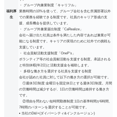
・ グループ内兼業制度「キャリフル」
福利厚
業務時間の10%を使って、グループ会社を含む所属部署以外
生
での業務を経験できる制度です。社員のキャリア形成の支
援、成長機会を提供しています。
・ グループ外兼業届出制度「CaRealize」
会社へ届け出た社員は条件を満たした内容であれば兼業が可
能になる制度です。キャリアの実現のために社外での挑戦も
支援しています。
・ 社会貢献活動支援制度「OneP’s」
ボランティア等の社会貢献活動を支援する制度。承認される
と特別休暇(年2日)と活動支援金を補助します。
・ 多様な働き方を選択する社員を支援する制度
会社が認めた社員に対して以下の働き方の選択が可能です。
①週休3日制度:金曜日を固定休日とする週休3日制度。月間
の労働時間は減少するが、1日の労働時間は維持する働き方
です。
②理由を問わない短時間勤務制度:1日の基準時間が6時間、
7時間のパターンを選択することが可能です。
▪️ 当社のD&I+(ダイバーシティ&インクルージョン)