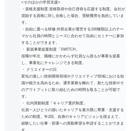
<そのほかの学習支援>
・資格支援制度:資格取得や自己啓発を応援する制度。会社が
奨励する資格に対し合格した場合、受験費用を負担していま
す。
・自由に選べる研修:外部企業が運営する100種類以上のテー
マから社員の時間とニーズに合わせて自由にセミナーに参加
することができます。
・ 新規事業提案制度「SWITCH」
役職や年次、職種にかかわらず社員なら誰もが事業を提案
し、事業化にチャレンジできる制度。
・ クリエイターの日
変化の激しい技術開発領域やクリエイティブ領域における知
識や能力を高めるため、通常業務を離れて、新たな技術やそ
のアウトプットに取り組むための時間を取ることが可能で
す。
・ 社内異動制度「キャリア選択制度」
社員一人ひとりの描いたキャリアを最大限に尊重・支援する
ための制度。年2回、自身のキャリアビジョンを踏まえて、
経験したい仕事・部署への異動希望を申請することができま
す。