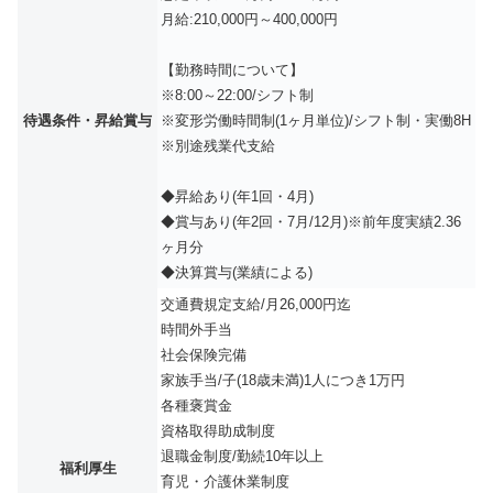
月給:210,000円～400,000円
【勤務時間について】
※8:00～22:00/シフト制
待遇条件・昇給賞与
※変形労働時間制(1ヶ月単位)/シフト制・実働8H
※別途残業代支給
◆昇給あり(年1回・4月)
◆賞与あり(年2回・7月/12月)※前年度実績2.36
ヶ月分
◆決算賞与(業績による)
交通費規定支給/月26,000円迄
時間外手当
社会保険完備
家族手当/子(18歳未満)1人につき1万円
各種褒賞金
資格取得助成制度
退職金制度/勤続10年以上
福利厚生
育児・介護休業制度