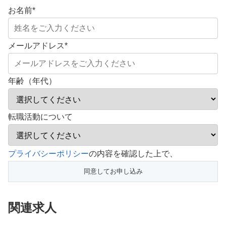
お名前
*
メールアドレス
*
年齢（年代）
転職活動について
こ
プライバシーポリシー
の内容を確認した上で、
の
フ
ィ
関連求人
ー
ル