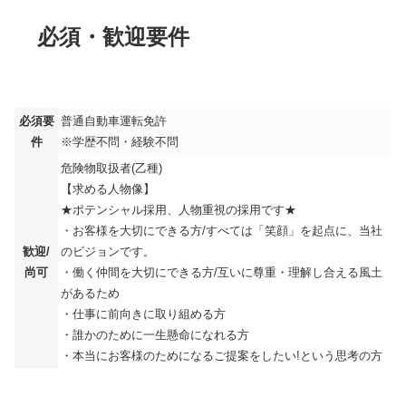
必須・歓迎要件
必須要
普通自動車運転免許
件
※学歴不問・経験不問
危険物取扱者(乙種)
【求める人物像】
★ポテンシャル採用、人物重視の採用です★
・お客様を大切にできる方/すべては「笑顔」を起点に、当社
歓迎/
のビジョンです。
尚可
・働く仲間を大切にできる方/互いに尊重・理解し合える風土
があるため
・仕事に前向きに取り組める方
・誰かのために一生懸命になれる方
・本当にお客様のためになるご提案をしたい!という思考の方