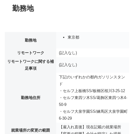
勤務地
東京都
勤務地
リモートワーク
(記入なし)
リモートワークに関する補
(記入なし)
足事項
下記のいずれかの都内ガソリンスタン
ド
・セルフ上板橋SS/板橋区桜川3-25-12
勤務地住所
・セルフ東四ツ木SS/葛飾区東四つ木4-
50-9
・セルフ大泉学園SS/練馬区大泉学園町
6-30-29
【雇入れ直後】現在記載の就業場所
就業場所の変更の範囲
【変更の範囲】会社が指定した場所