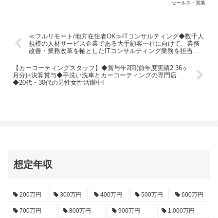
セールス・営業
≪フルリモート/地方在住者OK≫ITコンサルティング◆数千人
規模の人材サービス企業である大手顧客一社に向けて、業務
改善・業務改革を軸としたITコンサルティング業務を担当い
ただきます◆東証プライム市場上場
【カーコーティングスタッフ】◆賞与年2回(前年度実績2.36ヶ
月分)+決算賞与◆手洗い洗車とカーコーティングの専門店
◆20代・30代の男性女性活躍中!
想定年収
200万円
300万円
400万円
500万円
600万円
700万円
800万円
900万円
1,000万円