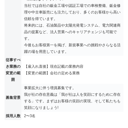
当社では自社の鈑金工場や認証工場での車検整備、鈑金修
理や中古車販売にも注力しており、多くのお客様から高い
信頼を得ています。
将来的には、石油製品や太陽光発電システム、電力関連商
品の提案など、法人営業へのキャリアチェンジも可能で
す。
今後もお客様第一を掲げ、新規事業への挑戦やさらなる活
躍の場を用意しています。
従事すべ
き業務の
【雇入れ直後】現在記載の業務内容
変更の範
【変更の範囲】会社の定める業務
囲
事業拡大に伴う増員募集です。
我が社の存在意義は「我が社は人を笑顔にするために存在
募集背景
する」です。まずはお客様の笑顔の実現、そして私たちも
笑顔になりましょう!
採用人数
2〜3名