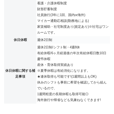
看護・介護休暇制度
財形貯蓄制度
社員旅行(3年に1回、国内or海外)
マイカー通勤応相談(勤務地による)
家賃補助・社宅制度あり(規定あり)※社宅はワン
ルームです。
休日休暇
週休2日制
週休2日制/シフト制・4週8休
有給休暇/6ヶ月経過後の年次有給休暇日数10日
慶弔休暇
産休・育休取得実績あり
休日休暇に関する補
※夏季休暇は有給消化になります。
足事項
★連休取得も可能です!(1週間以上もOK)
休みのシフトも事前に希望を確認してから組ん
でいるので、
1週間程度の長期休暇も取得可能◎
海外旅行や帰省なども気兼ねなくできます!