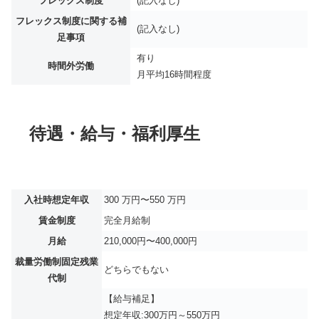
フレックス制度
(記入なし)
フレックス制度に関する補
(記入なし)
足事項
有り
時間外労働
月平均
16時間程度
待遇・給与・福利厚生
入社時想定年収
300 万円〜550 万円
賃金制度
完全月給制
月給
210,000円〜400,000円
裁量労働制固定残業
どちらでもない
代制
【給与補足】
想定年収:300万円～550万円