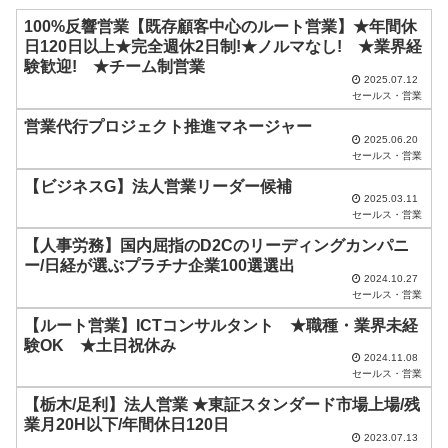
ド
100%反響営業【既存顧客中心のルート営業】★年間休
日120日以上★完全週休2日制!★ノルマなし! ★業界経
は
験歓迎! ★チーム制営業
空
2025.07.12
セールス・営業
の
営業代行プロジェクト推進マネージャー
ま
2025.06.20
セールス・営業
ま
【ビジネスG】法人営業リーダー候補
に
2025.03.11
セールス・営業
し
【人事労務】国内屈指のD2Cのリーディングカンパニ
て
ー/日経が選ぶプラチナ企業100選選出
く
2024.10.27
セールス・営業
だ
【ルート営業】ICTコンサルタント ★職種・業界未経
さ
験OK ★土日祝休み
い
2024.11.08
セールス・営業
。
【栃木/足利】法人営業 ★東証スタンダード市場上場/残
業月20H以下/年間休日120日
2023.07.13