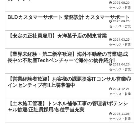
は
2025.08.20
セールス・営業
空
BLDカスタマーサポート 業務設計 カスタマーサポート
の
2025.09.25
ま
セールス・営業
ま
【安定の正社員雇用】★洋菓子店の関東営業
2024.03.25
に
セールス・営業
し
【業界未経験・第二新卒歓迎】海外不動産の営業/急成
長中の不動産Techベンチャーで海外の物件紹介!
て
2023.04.26
く
セールス・営業
だ
【営業経験者歓迎】お客様の課題提案ITコンサル営業◎
インセンティブ有!!上場準備中
さ
2024.12.21
セールス・営業
い
【土木施工管理】トンネル補修工事の管理者/ポテンシ
。
ャル歓迎/正社員採用/各種手当充実
2025.11.06
セールス・営業