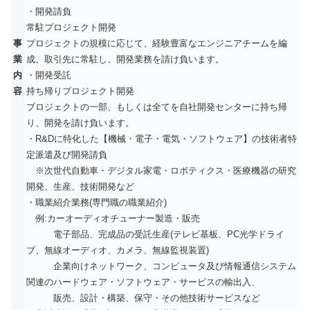
・開発請負
常駐プロジェクト開発
事
プロジェクトの規模に応じて、経験豊富なエンジニアチームを編
業
成。取引先に常駐し、開発業務を請け負います。
内
・開発受託
容
持ち帰りプロジェクト開発
ブロジェクトの一部、もしくは全てを自社開発センターに持ち帰
り、開発を請け負います。
・R&Dに特化した【機械・電子・電気・ソフトウェア】の技術者特
定派遣及び開発請負
※次世代自動車・デジタル家電・ロボティクス・医療機器の研究
開発、生産、技術開発など
・職業紹介業務(専門職の職業紹介)
例:カーオーディオチューナー製造・販売
電子部品、完成品の受託生産(テレビ基板、PC光学ドライ
ブ、無線オーディオ、カメラ、無線監視装置)
企業向けネットワーク、コンピュータ及び情報通信システム
関連のハードウェア・ソフトウェア・サービスの輸出入、
販売、設計・構築、保守・その他技術サービスなど