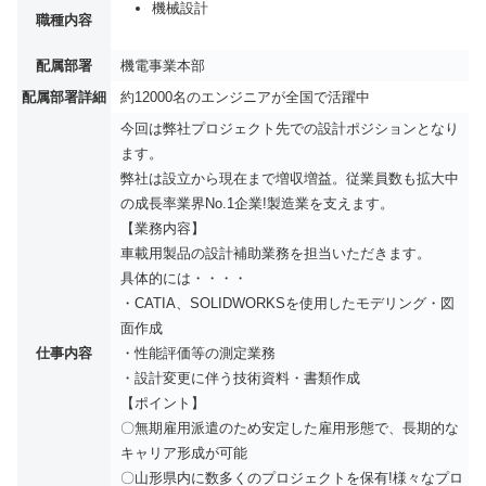
機械設計
職種内容
配属部署
機電事業本部
配属部署詳細
約12000名のエンジニアが全国で活躍中
今回は弊社プロジェクト先での設計ポジションとなり
ます。
弊社は設立から現在まで増収増益。従業員数も拡大中
の成長率業界No.1企業!製造業を支えます。
【業務内容】
車載用製品の設計補助業務を担当いただきます。
具体的には・・・・
・CATIA、SOLIDWORKSを使用したモデリング・図
面作成
仕事内容
・性能評価等の測定業務
・設計変更に伴う技術資料・書類作成
【ポイント】
〇無期雇用派遣のため安定した雇用形態で、長期的な
キャリア形成が可能
〇山形県内に数多くのプロジェクトを保有!様々なプロ