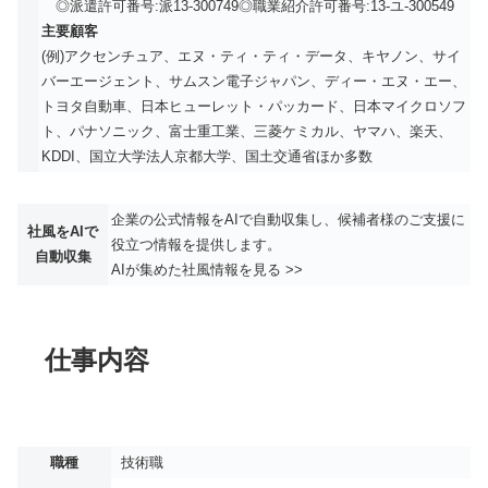
◎派遣許可番号:派13-300749◎職業紹介許可番号:13-ユ-300549
主要顧客
(例)アクセンチュア、エヌ・ティ・ティ・データ、キヤノン、サイ
バーエージェント、サムスン電子ジャパン、ディー・エヌ・エー、
トヨタ自動車、日本ヒューレット・パッカード、日本マイクロソフ
ト、パナソニック、富士重工業、三菱ケミカル、ヤマハ、楽天、
KDDI、国立大学法人京都大学、国土交通省ほか多数
企業の公式情報をAIで自動収集し、候補者様のご支援に
社風をAIで
役立つ情報を提供します。
自動収集
AIが集めた社風情報を見る >>
仕事内容
職種
技術職