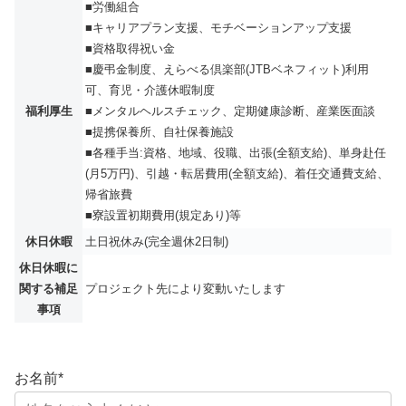
■労働組合
■キャリアプラン支援、モチベーションアップ支援
■資格取得祝い金
■慶弔金制度、えらべる倶楽部(JTBベネフィット)利用
可、育児・介護休暇制度
福利厚生
■メンタルヘルスチェック、定期健康診断、産業医面談
■提携保養所、自社保養施設
■各種手当:資格、地域、役職、出張(全額支給)、単身赴任
(月5万円)、引越・転居費用(全額支給)、着任交通費支給、
帰省旅費
■寮設置初期費用(規定あり)等
休日休暇
土日祝休み(完全週休2日制)
休日休暇に
関する補足
プロジェクト先により変動いたします
事項
お名前
*