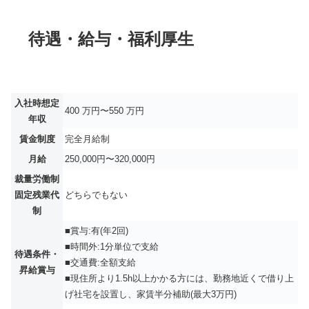
待遇・給与・福利厚生
入社時想定
400 万円〜550 万円
年収
賃金制度
完全月給制
月給
250,000円〜320,000円
裁量労働制
固定残業代
どちらでもない
制
■賞与:有(年2回)
■時間外:1分単位で支給
待遇条件・
■交通費:全額支給
昇給賞与
■現住所より1.5h以上かかる方には、勤務地近くで借り上
げ社宅を設置し、家賃半分補助(最大3万円)