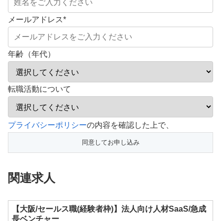
メールアドレス
*
年齢（年代）
転職活動について
こ
プライバシーポリシー
の内容を確認した上で、
の
フ
ィ
関連求人
ー
ル
ド
【大阪/セールス職(経験者枠)】法人向け人材SaaS/急成
長ベンチャー