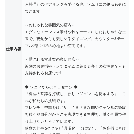
お料理とのペアリングも学べる他、ソムリエの視点も身に
つきます!
～おしゃれな雰囲気の店内～
モダンなステンレス素材や竹をテーマにしたおしゃれな空
間で、視覚からも楽しめるダイニング。カウンター&テー
ブル席計36席の心地よい空間です。
仕事内容
～愛される常連客の多いお店～
近隣のお客様やランチタイムに集まる多くの女性客からも
支持されるお店です!
◆ シェフからのメッセージ ◆
「料理の常識を打破し、新しいジャンルを提案する」、こ
れが私たちの挑戦です。
フレンチ、中華をはじめ、さまざまな国やジャンルの経験
を積んだ自分だからこそ実現できる料理を、働く全員で作
り上げたいと考えています。
飲食の仕事をただの「具現化」ではなく、「お客様に喜び