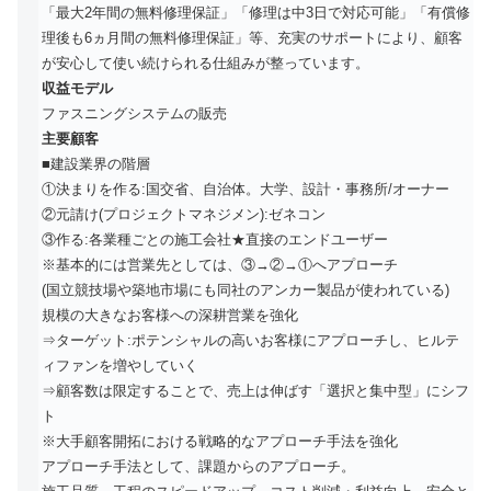
「最大2年間の無料修理保証」「修理は中3日で対応可能」「有償修
理後も6ヵ月間の無料修理保証」等、充実のサポートにより、顧客
が安心して使い続けられる仕組みが整っています。
収益モデル
ファスニングシステムの販売
主要顧客
■建設業界の階層
①決まりを作る:国交省、自治体。大学、設計・事務所/オーナー
②元請け(プロジェクトマネジメン):ゼネコン
③作る:各業種ごとの施工会社★直接のエンドユーザー
※基本的には営業先としては、③→②→①へアプローチ
(国立競技場や築地市場にも同社のアンカー製品が使われている)
規模の大きなお客様への深耕営業を強化
⇒ターゲット:ポテンシャルの高いお客様にアプローチし、ヒルテ
ィファンを増やしていく
⇒顧客数は限定することで、売上は伸ばす「選択と集中型」にシフ
ト
※大手顧客開拓における戦略的なアプローチ手法を強化
アプローチ手法として、課題からのアプローチ。