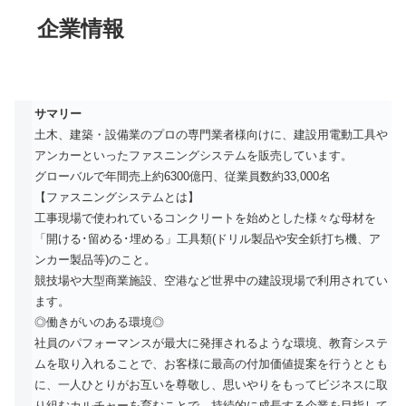
企業情報
サマリー
土木、建築・設備業のプロの専門業者様向けに、建設用電動工具や
アンカーといったファスニングシステムを販売しています。
グローバルで年間売上約6300億円、従業員数約33,000名
【ファスニングシステムとは】
工事現場で使われているコンクリートを始めとした様々な母材を
「開ける･留める･埋める」工具類(ドリル製品や安全鋲打ち機、ア
ンカー製品等)のこと。
競技場や大型商業施設、空港など世界中の建設現場で利用されてい
ます。
◎働きがいのある環境◎
社員のパフォーマンスが最大に発揮されるような環境、教育システ
ムを取り入れることで、お客様に最高の付加価値提案を行うととも
に、一人ひとりがお互いを尊敬し、思いやりをもってビジネスに取
り組むカルチャーを育むことで、持続的に成長する企業を目指して