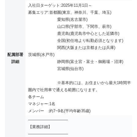
入社日ターゲット:2025年11月1日～
募集エリア:首都圏(東京、神奈川、千葉、埼玉)
愛知県(名古屋市)
山口県(宇部市、下関市、萩市)
鹿児島(鹿児島市中心とした近隣市)
全国(初任地より転勤必須となります)
関西(大阪または京都または兵庫)
配属部署
茨城県(水戸市)
詳細
静岡県(富士宮・富士・御殿場・沼津)
宮城県(仙台市)
※基本的には、お住まいから最大1時間半
圏内で社用車で通える範囲になります。
各チーム
マネジャー:1名
メンバー :約7~9名(平均年齢35歳)
——————————
【業務詳細】
——————————