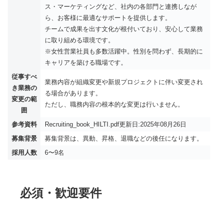
ス・マーケティングなど、社内の各部門と連携しなが
ら、お客様に最適なサポートを提供します。
チームで成果を出す文化が根付いており、安心して業務
に取り組める環境です。
※女性営業社員も多数活躍中。性別を問わず、長期的に
キャリアを築ける職場です。
従事すべ
業務内容が組織変更や新規プロジェクトに伴い変更され
き業務の
る場合があります。
変更の範
ただし、職務内容の根本的な変更は行いません。
囲
参考資料
Recruiting_book_HILTI.pdf
更新日:2025年08月26日
募集背景
募集背景は、異動、昇格、退職などの後任になります。
採用人数
6〜9名
必須・歓迎要件