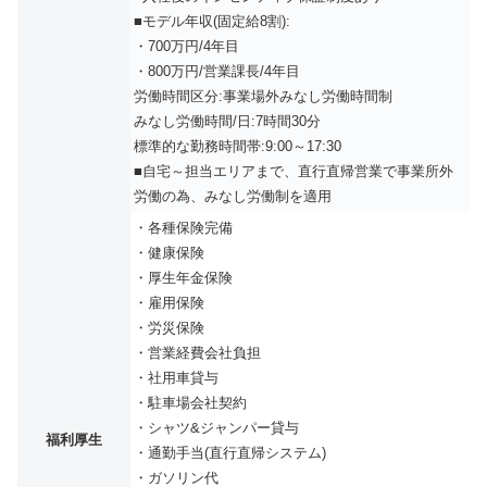
■モデル年収(固定給8割):
・700万円/4年目
・800万円/営業課長/4年目
労働時間区分:事業場外みなし労働時間制
みなし労働時間/日:7時間30分
標準的な勤務時間帯:9:00～17:30
■自宅～担当エリアまで、直行直帰営業で事業所外
労働の為、みなし労働制を適用
・各種保険完備
・健康保険
・厚生年金保険
・雇用保険
・労災保険
・営業経費会社負担
・社用車貸与
・駐車場会社契約
・シャツ&ジャンパー貸与
福利厚生
・通勤手当(直行直帰システム)
・ガソリン代