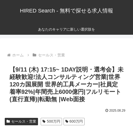
HIRED Search - 無料で探せる求人情報
あなたのキャリアに新しい選択肢を
ホーム
セールス・営業
【9/11 (木) 17:15~ 1DAY説明・選考会】未
経験歓迎!法人コンサルティング営業|世界
120カ国展開 世界的工具メーカー|社員定
着率92%|年間売上6000億円|フルリモート
(直行直帰)|転勤無 |Web面接
2025.08.29
セールス・営業
500万円
600万円