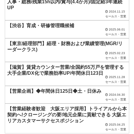
ド
人事・総務/残業15h以内/賞与(4.4か月)/固定給3年連続
UP
は
2024.11.15
セールス・営業
空
【渋谷】育成・研修管理職候補
の
2025.06.01
ま
セールス・営業
ま
【東京/経理部門】経理・財務および業績管理(MGR/リ
ーダークラス)
に
2025.02.23
セールス・営業
し
【滋賀】賃貸カウンター営業/全国約55万戸を管理する
て
大手企業/DX化で業務効率UP/年間休日123日
く
2025.11.28
セールス・営業
だ
【営業企画】◆年間休日125日◆土・日休み
さ
2024.04.30
セールス・営業
い
【営業経験者歓迎 大阪エリア採用】トライアルから本
。
契約へ!クロージングの要!地元企業に貢献できる 大阪エ
リアカスタマーサクセスポジション
2025.04.25
セールス・営業