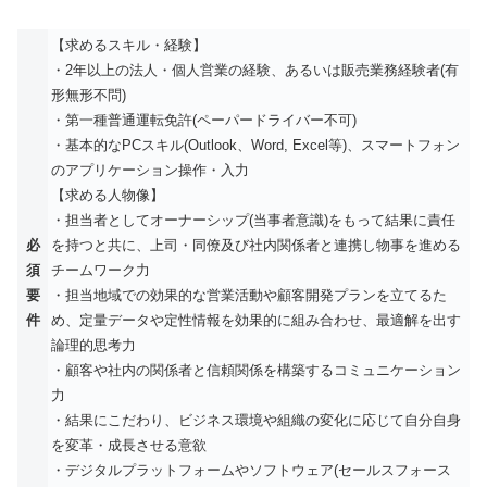
【求めるスキル・経験】
・2年以上の法人・個人営業の経験、あるいは販売業務経験者(有
形無形不問)
・第一種普通運転免許(ペーパードライバー不可)
・基本的なPCスキル(Outlook、Word, Excel等)、スマートフォン
のアプリケーション操作・入力
【求める人物像】
・担当者としてオーナーシップ(当事者意識)をもって結果に責任
必
を持つと共に、上司・同僚及び社内関係者と連携し物事を進める
須
チームワーク力
要
・担当地域での効果的な営業活動や顧客開発プランを立てるた
件
め、定量データや定性情報を効果的に組み合わせ、最適解を出す
論理的思考力
・顧客や社内の関係者と信頼関係を構築するコミュニケーション
力
・結果にこだわり、ビジネス環境や組織の変化に応じて自分自身
を変革・成長させる意欲
・デジタルプラットフォームやソフトウェア(セールスフォース