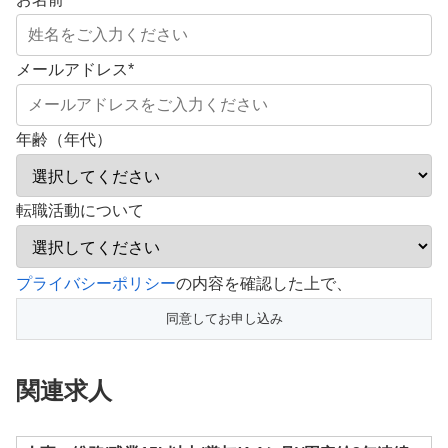
メールアドレス
*
年齢（年代）
転職活動について
こ
プライバシーポリシー
の内容を確認した上で、
の
フ
ィ
関連求人
ー
ル