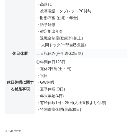
・高速代
・携帯電話・タブレットPC貸与
・財形貯蓄 (住宅・年金)
・語学研修
・確定拠出年金
・退職金制度(勤続3年以上)
・ 人間ドック(一部自己負担)
休日休暇
土日祝休み(完全週休2日制)
◎年間休日125日
・週休2日制(土・日)
・祝日
休日休暇に関す
・GW休暇
る補足事項
・夏季休暇 (3日)
・年末年始(4日)
・有給休暇1日～25日(入社直後より付与)
・特別傷病休暇(最高30日)
お名前
*