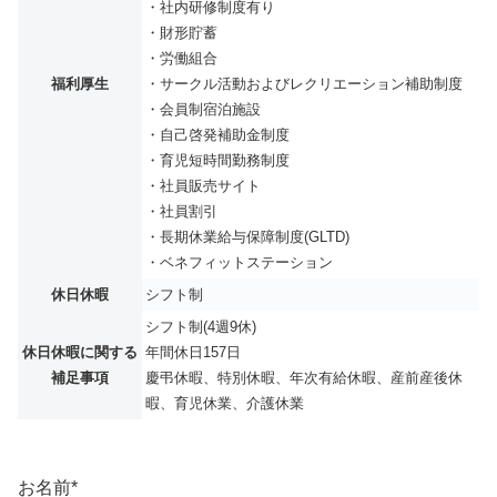
・社内研修制度有り
・財形貯蓄
・労働組合
福利厚生
・サークル活動およびレクリエーション補助制度
・会員制宿泊施設
・自己啓発補助金制度
・育児短時間勤務制度
・社員販売サイト
・社員割引
・長期休業給与保障制度(GLTD)
・ベネフィットステーション
休日休暇
シフト制
シフト制(4週9休)
休日休暇に関する
年間休日157日
補足事項
慶弔休暇、特別休暇、年次有給休暇、産前産後休
暇、育児休業、介護休業
お名前
*