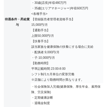
・30歳(店長)年収480万円
・35歳(エリアマネージャー)年収600万円
<各種手当>
待遇条件・昇給賞
【登録販売者管理者資格手当】
与
15,000円/月
【通勤手当】
上限50,000円/月
【扶養手当】
該当家族を健康保険の扶養にする場合に支給
・配偶者:9,000円/月
・子:10,000円/月
【勤務時間】
平準記載時間:23:00-8:00
シフト制/1カ月単位の変形労働
※店舗により勤務時間が異なります。
・社会保険加入完備(健康保険、厚生年金、雇用保
険、労災保険)
・定期健康診断
・退職金制度