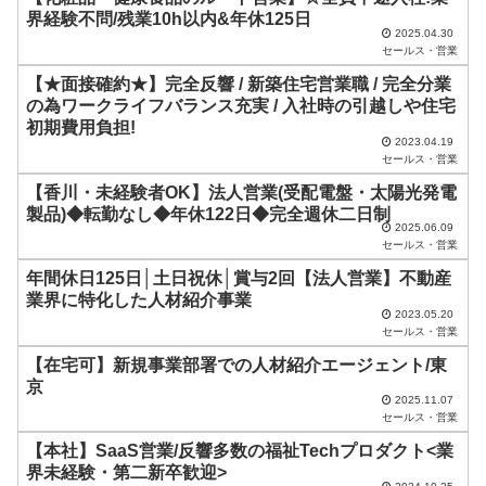
界経験不問/残業10h以内&年休125日
は
2025.04.30
セールス・営業
空
【★面接確約★】完全反響 / 新築住宅営業職 / 完全分業
の
の為ワークライフバランス充実 / 入社時の引越しや住宅
ま
初期費用負担!
2023.04.19
ま
セールス・営業
に
【香川・未経験者OK】法人営業(受配電盤・太陽光発電
し
製品)◆転勤なし◆年休122日◆完全週休二日制
2025.06.09
て
セールス・営業
く
年間休日125日│土日祝休│賞与2回【法人営業】不動産
だ
業界に特化した人材紹介事業
2023.05.20
さ
セールス・営業
い
【在宅可】新規事業部署での人材紹介エージェント/東
京
。
2025.11.07
セールス・営業
【本社】SaaS営業/反響多数の福祉Techプロダクト<業
界未経験・第二新卒歓迎>