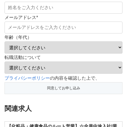
メールアドレス
*
年齢（年代）
転職活動について
こ
プライバシーポリシー
の内容を確認した上で、
の
フ
ィ
関連求人
ー
ル
ド
【化粧品・健康食品のルート営業】☆全員中途入社!業