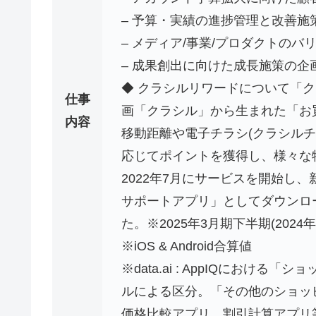
– 予算・実績の進捗管理と改善施
– メディア/事業/プロダクトの
– 成果創出に向けた成長施策の企
◆ クラシルリワードについて「ク
仕事
画「クラシル」から生まれた「お
内容
移動距離や電子チラシ(クラシル
応じてポイントを獲得し、様々な
2022年7月にサービスを開始し、
サポートアプリ」としてダウンロー
た。※2025年3月期下半期(2024年
※iOS & Android合算値
※data.ai : AppIQにお
ルによる区分。「その他のショッ
価格比較アプリ、割引計算アプリ