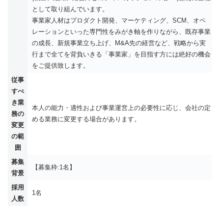
として取り組んでいます。
事業家人材はプロダクト開発、マーケティング、SCM、オペ
レーションといった専門性をみがき軸を作りながら、既存事業
の成長、新規事業立ち上げ、M&A先の経営など、戦略から実
行まで全てを背負いきる「事業家」を目指す方には絶好の機会
をご提供致します。
従事
すべ
き業
本人の能力・適性および事業運営上の必要性に応じ、会社の定
務の
める業務に変更する場合があります。
変更
の範
囲
募集
【募集枠:1名】
背景
採用
1名
人数