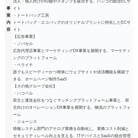
法人・個人向けの印鑑やスタンプを販売する、ハンコの総合ECサ
事
イト
業
・トートバッグ工房
内
トートバッグ・エコバッグのオリジナルプリントに特化したECサ
容
イト
【広告事業】
・ノバセル
広告代理店事業とマーケティングDX事業を展開する、マーケティ
ングのプラットフォーム
・ペライチ
誰でもスピーディーかつ簡単にウェブサイトや決済機能を構築で
きる、ホームページ制作SaaS
【その他グループ会社】
・ハコベル
荷主と運送会社をつなぐマッチングプラットフォーム事業と、荷
主向けのオペレーションDX事業を展開する、物流のプラットフォ
ーム
・ジョーシス
情報システム部門のアナログ業務を自動化し、業務コスト削減と
セキュリティレベル向上を支える、ITデバイスとSaaSの統合管理