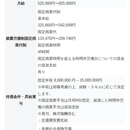
月給
525,000円〜825,000円
固定残業代制
基本給
325,660円〜542,609円
固定残業代
裁量労働制固定残
133,475円〜209,746円
業代制
固定残業時間
45時間
固定残業時間を超える時間外労働分についての賃金
の追加支給
有り
想定年収 8,000,000 円 – 15,000,000円
※年収は前職考慮の上、経験・スキルに応じて決定
します。
待遇条件・昇給賞
※固定残業手当は月45H分想定、超過した時間外労
与
働の残業手当は追加支給
※賞与、株式報酬含む
・交通費実費支給
・各種社会保険完備