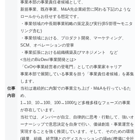
事業本部の事業責任者候補として、
新規事業、既存事業、M&A先企業経営に関わる下記のような
ロールからお任せする想定です。
・事業領域の中長期事業戦略の策定及び実行(BS管理〜モニタ
リング含む)
・事業領域における、プロダクト開発、マーケティング、
SCM、オペレーションの管掌
・事業拡張における組織構築及びマネジメント など
<当社のBizDev/事業開発とは>
「CxOや事業経営者の登竜門」としての事業家キャリア
事業本部で展開している事業を担う「事業責任者候補」を募集
します。
仕事
当社は連続的に内製での事業立ち上げ・M&Aを行っているた
内容
め、
1→10、10→100、100→1000など多種多様なフェーズの事業
が存在しています。
当社では、メンバーが自立、自律的に思考・行動して、強いオ
ーナーシップで意思決定を自身で行い、価値創造・事業運営を
実現することを強く推奨しています。そして、そのための環境
(裁量、組織、経営陣とのディスカッションの場etc)整備に全社