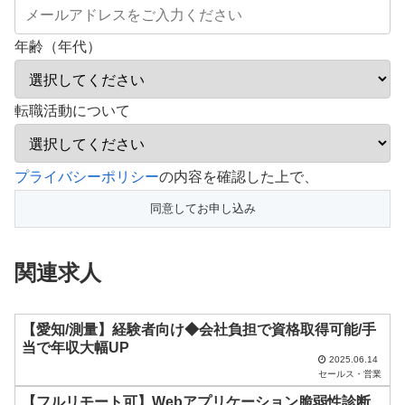
年齢（年代）
転職活動について
こ
プライバシーポリシー
の内容を確認した上で、
の
フ
ィ
関連求人
ー
ル
ド
【愛知/測量】経験者向け◆会社負担で資格取得可能/手
当で年収大幅UP
は
2025.06.14
セールス・営業
空
【フルリモート可】Webアプリケーション脆弱性診断
の