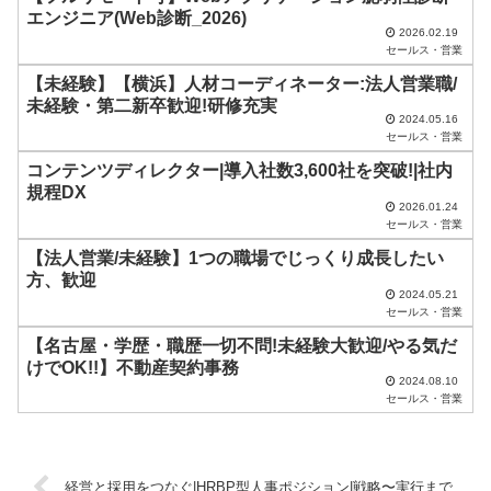
エンジニア(Web診断_2026)
ま
2026.02.19
セールス・営業
ま
【未経験】【横浜】人材コーディネーター:法人営業職/
に
未経験・第二新卒歓迎!研修充実
し
2024.05.16
セールス・営業
て
コンテンツディレクター|導入社数3,600社を突破!|社内
く
規程DX
2026.01.24
だ
セールス・営業
さ
【法人営業/未経験】1つの職場でじっくり成長したい
い
方、歓迎
2024.05.21
。
セールス・営業
【名古屋・学歴・職歴一切不問!未経験大歓迎/やる気だ
けでOK!!】不動産契約事務
2024.08.10
セールス・営業
経営と採用をつなぐ|HRBP型人事ポジション|戦略〜実行まで