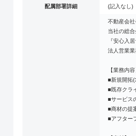
配属部署詳細
(記入なし)
不動産会社
当社の総合
『安⼼⼊居
法⼈営業業
【業務内容
■新規開拓(3
■既存クライ
■サービス
■商材の提
■アフター