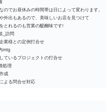
⾷
でお昼休みの時間帯は⽇によって変わります。
出もあるので、美味しいお店を⾒つけて
れるのも営業の醍醐味です!
商談_訪問
様との定例打合せ
内mtg
いるプロジェクトの打合せ
事務処理
作成
よる問合せ対応