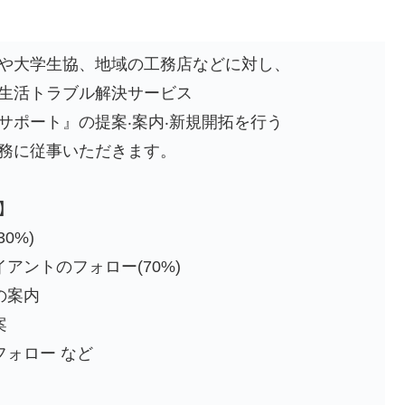
や⼤学⽣協、地域の⼯務店などに対し、
⽣活トラブル解決サービス
サポート』の提案‧案内‧新規開拓を⾏う
務に従事いただきます。
】
0%)
アントのフォロー(70%)
の案内
案
フォロー など