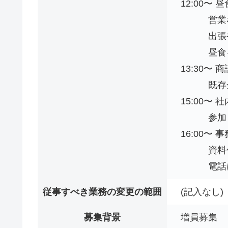
12:00〜 昼
営業なの
出張や外
昼⾷をと
13:30〜 
既存企業
15:00〜 社
参加して
16:00〜 
資料
電話に
従事すべき業務の変更の範囲
(記入なし)
募集背景
増員募集