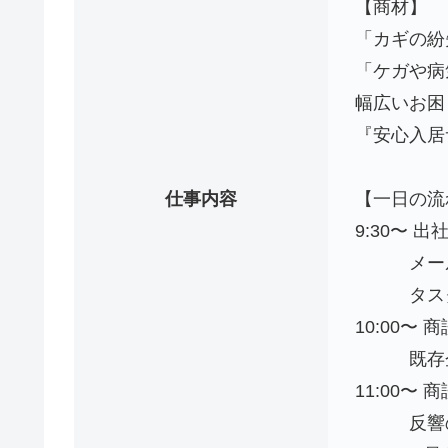
【商材】
「カギの紛
「ケガや病
幅広いお困
『安⼼⼊居
仕事内容
【⼀⽇の流
9:30〜 出
メール
タスク、
10:00〜
既存企業
11:00〜
反響のあ