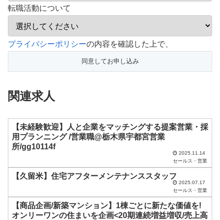
転職活動について
こ
プライバシーポリシー
の内容を確認した上で、
の
フ
ィ
関連求人
ー
ル
ド
【未経験歓迎】人と企業をマッチングする提案営業・採
用プランニング /営業職@栃木県宇都宮営業
は
所/gg10114f
空
2025.11.14
セールス・営業
の
【久留米】住宅アフターメンテナンススタッフ
ま
2025.07.17
セールス・営業
ま
【商品企画/新築マンション】1棟ごとに新たな価値を!
に
オンリーワンの住まいを企画<20期連続増益増収/売上高