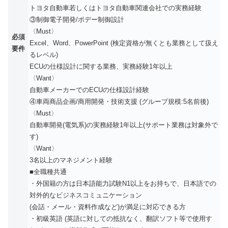
トヨタ自動車若しくはトヨタ自動車関連会社での実務経験
③制御電子開発/ボデー制御設計
〈Must〉
必須
Excel、Word、PowerPoint (検定資格が無くとも業務として扱え
要件
るレベル)
ECUの仕様設計に関する業務、実務経験1年以上
〈Want〉
自動車メーカーでのECUの仕様設計経験
④車両商品企画/商用開発・技術支援 (グループ規模:5名前後)
〈Must〉
自動車開発(電気系)の実務経験1年以上(サポート業務は対象外で
す)
〈Want〉
3名以上のマネジメント経験
■全職種共通
・外国籍の方は日本語能力試験N1以上をお持ちで、日本語での
対外的なビジネスコミュニケーション
(会話・メール・資料作成など)が満足に対応できる方
・初級英語 (英語に対しての抵抗なく、翻訳ソフト等で使用す