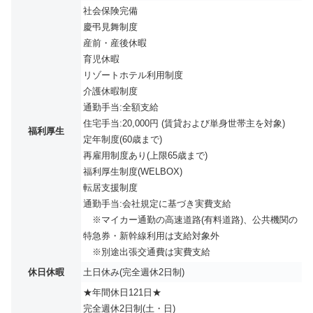
社会保険完備
慶弔見舞制度
産前・産後休暇
育児休暇
リゾートホテル利用制度
介護休暇制度
通勤手当:全額支給
住宅手当:20,000円 (賃貸および単身世帯主を対象)
福利厚生
定年制度(60歳まで)
再雇用制度あり(上限65歳まで)
福利厚生制度(WELBOX)
転居支援制度
通勤手当:会社規定に基づき実費支給
※マイカー通勤の高速道路(有料道路)、公共機関の
特急券・新幹線利用は支給対象外
※別途出張交通費は実費支給
休日休暇
土日休み(完全週休2日制)
★年間休日121日★
完全週休2日制(土・日)