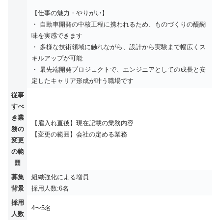
【仕事の魅力・やりがい】
・ 自動車開発の中核工程に携われるため、ものづくりの醍醐
味を実感できます
・ 多様な技術領域に触れながら、設計から実験まで幅広くス
キルアップが可能
・ 最先端開発プロジェクトで、エンジニアとしての成⾧と安
定したキャリア形成が叶う職場です
従事
すべ
き業
【雇入れ直後】現在記載の業務内容
務の
【変更の範囲】会社の定める業務
変更
の範
囲
募集
組織強化による増員
背景
採用人数:6名
採用
4〜5名
人数