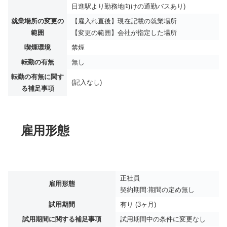
日進駅より勤務地向けの通勤バスあり)
就業場所の変更の
【雇入れ直後】現在記載の就業場所
範囲
【変更の範囲】会社が指定した場所
喫煙環境
禁煙
転勤の有無
無し
転勤の有無に関す
(記入なし)
る補足事項
雇用形態
正社員
雇用形態
契約期間:期間の定め無し
試用期間
有り (3ヶ月)
試用期間に関する補足事項
試用期間中の条件に変更なし