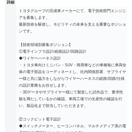
詳細
トヨタグループの完成車メーカーにて、電子技術部門エンジニ
アを募集します。
最新技術を駆使し、モビリティの未来を支える重要なポジショ
ンです。
【技術領域別募集ポジション】
①電子インフラ設計/経路設計/回路設計
◆ワイヤーハーネス設計
・トヨタ車向けミニバン・SUV・商用車などの車種毎に車両全
体の電子部品をコーディネートし、社内関係部署、サプライヤ
ー様と共に協力をしながらワイヤーハーネスの経路/回路/仕様
の設計業務をお任せします。
・3Dデータやサプライヤー様にて製造した試作品で、要求性
能を満たしているかの確認、車両工場での生産性の確認を行
い、製品化まで担当していただきます。
②コックピット電子設計
◆スイッチメーター、ヒーコンパネル、マルチメディア系の電