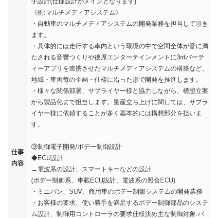
子設計(仕様設計がメインとなります)
《例:マルチメディアシステム》
・自動車のマルチメディアシステムの開発業務を担当して頂き
ます。
・具体的には走行する車内という環境の中で空間全体が音に満
たされる音響つくりや後席エンターテインメントに3rdパーテ
ィーアプリを連携させたマルチメディアシステムの構築など、
地域・車両毎の企画・仕様に沿った形で開発を推進します。
・様々な関係部署、サプライヤー様と協力しながら、構想立案
から製品化まで担当します。量産立ち上げに関しては、サプラ
イヤー様に依頼することが多く基本的には構想部分を担いま
す。
③制御電子開発/ボデー制御設計
仕事
◆ECU設計
内容
→電波系の設計、スマートキーなどの設計
(ボデー制御系、車載ECU設計、電波系の照合ECU)
・ミニバン、SUV、商用車のボデー制御システムの開発業務
・お客様の要求、使い勝手を満足するボデー制御部品のシステ
ム設計、制御用コントローラの要求仕様決め主な制御対象:パ