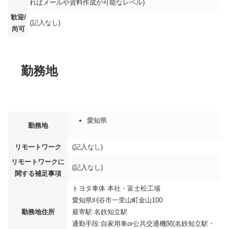
ればメールや資料作成が可能なレベル)
歓迎/
(記入なし)
尚可
勤務地
愛知県
勤務地
リモートワーク
(記入なし)
リモートワークに
(記入なし)
関する補足事項
トヨタ車体 本社・富士松工場
愛知県刈谷市一里山町金山100
勤務地住所
最寄駅:名鉄知立駅
通勤手段:自家用車or公共交通機関(名鉄知立駅・