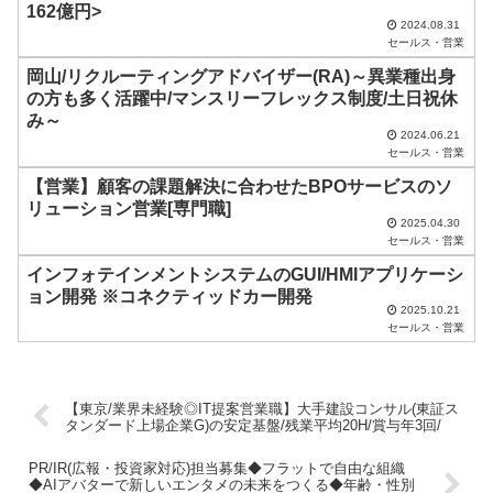
し
162億円>
2024.08.31
て
セールス・営業
く
岡山/リクルーティングアドバイザー(RA)～異業種出身
だ
の方も多く活躍中/マンスリーフレックス制度/土日祝休
み～
さ
2024.06.21
セールス・営業
い
【営業】顧客の課題解決に合わせたBPOサービスのソ
。
リューション営業[専門職]
2025.04.30
セールス・営業
インフォテインメントシステムのGUI/HMIアプリケーシ
ョン開発 ※コネクティッドカー開発
2025.10.21
セールス・営業
【東京/業界未経験◎IT提案営業職】大手建設コンサル(東証ス
タンダード上場企業G)の安定基盤/残業平均20H/賞与年3回/
PR/IR(広報・投資家対応)担当募集◆フラットで自由な組織
◆AIアバターで新しいエンタメの未来をつくる◆年齢・性別