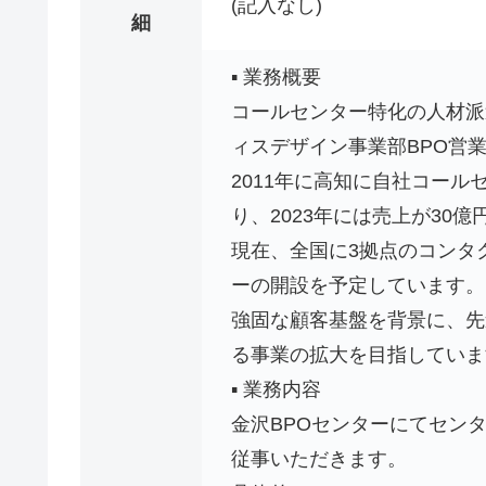
(記入なし)
細
▪️ 業務概要
コールセンター特化の人材派
ィスデザイン事業部BPO営
2011年に高知に自社コー
り、2023年には売上が30
現在、全国に3拠点のコンタ
ーの開設を予定しています。
強固な顧客基盤を背景に、先
る事業の拡大を目指していま
▪️ 業務内容
金沢BPOセンターにてセンタ
従事いただきます。