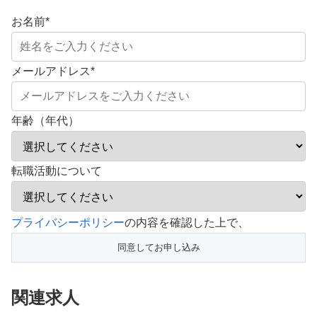
お名前
*
メールアドレス
*
年齢（年代）
転職活動について
こ
プライバシーポリシー
の内容を確認した上で、
の
フ
ィ
関連求人
ー