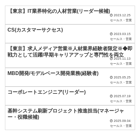
ル
ド
【東京】IT業界特化の人材営業(リーダー候補)
2023.12.25
は
セールス・営業
空
CS(カスタマーサクセス)
2023.03.15
の
セールス・営業
ま
【東京】求人メディア営業※人材業界経験者限定※◆即
ま
戦力として活躍/早期キャリアアップと専門性を両立
2025.11.13
に
セールス・営業
し
MBD開発/モデルベース開発業務(経験者)
2025.05.25
て
セールス・営業
く
コーポレートエンジニア(リーダー)
2025.07.19
だ
セールス・営業
さ
基幹システム刷新プロジェクト推進担当(マネージャ
い
ー・役職候補)
2025.09.04
。
セールス・営業