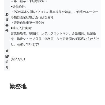
～第二新卒・未経験歓迎～
■必須条件:
・PCの基本知識(パソコンの基本操作や知識、ご自宅のルーター
必
等機器設定経験があればなお可)
須
・普通自動車第一種免許
要
■過去入社実績:
件
営業経験者、塾講師、ホテルフロントマン、介護職員、店舗販
売、携帯ショップ店員、公務員 など分離問わず幅広い方が入社
し、活躍しています!
歓
迎/
(記入なし)
尚
可
勤務地