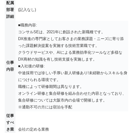
配属
部署
(記入なし)
詳細
■職務内容:
コンサルSEは、2021年に創設された新職種です。
DX推進の専門家としてお客さまの業務課題・ニーズに寄り添
った課題解決提案を実施する技術営業職です。
クラウドサービスや、AIによる業務効率化ツールなど多様な
DX商材の知識を有し技術支援を実施します。
仕事
■入社後の研修:
内容
中途採用では珍しい手厚い新人研修あり!未経験からスキルを身
につけられる環境です。
職種によって研修期間は異なります。
オンライン研修と集合研修を組み合わせた内容となっており、
集合研修については大阪市内の会場で開催します。
※通勤不可の方には宿泊を手配
従事
すべ
き業
会社の定める業務