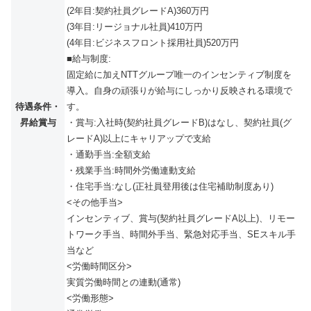
(2年目:契約社員グレードA)360万円
(3年目:リージョナル社員)410万円
(4年目:ビジネスフロント採用社員)520万円
■給与制度:
固定給に加えNTTグループ唯一のインセンティブ制度を
導入。自身の頑張りが給与にしっかり反映される環境で
待遇条件・
す。
昇給賞与
・賞与:入社時(契約社員グレードB)はなし、契約社員(グ
レードA)以上にキャリアップで支給
・通勤手当:全額支給
・残業手当:時間外労働連動支給
・住宅手当:なし(正社員登用後は住宅補助制度あり)
<その他手当>
インセンティブ、賞与(契約社員グレードA以上)、リモー
トワーク手当、時間外手当、緊急対応手当、SEスキル手
当など
<労働時間区分>
実質労働時間との連動(通常)
<労働形態>