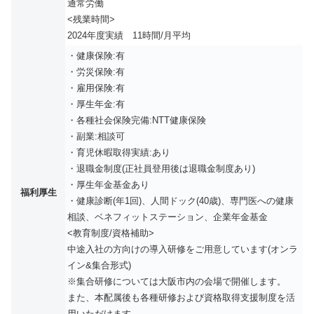
通常労働
<残業時間>
2024年度実績 11時間/月平均
・健康保険:有
・労災保険:有
・雇用保険:有
・厚生年金:有
・各種社会保険完備:NTT健康保険
・副業:相談可
・育児休暇取得実績:あり
・退職金制度(正社員登用後は退職金制度あり)
・厚生年金基金あり
福利厚生
・健康診断(年1回)、人間ドック(40歳)、専門医への健康
相談、ベネフィットステーション、企業年金基金
<教育制度/資格補助>
中途入社の方向けの導入研修をご用意しています(オンラ
イン&集合形式)
※集合研修については大阪市内の会場で開催します。
また、本配属後も各種研修および資格取得支援制度を活
用いただけます