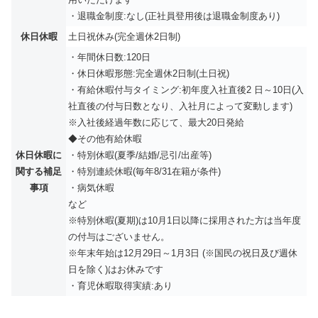
・退職金制度:なし(正社員登用後は退職金制度あり)
休日休暇
土日祝休み(完全週休2日制)
・年間休日数:120日
・休日休暇形態:完全週休2日制(土日祝)
・有給休暇付与タイミング:初年度入社直後2 日～10日(入
社直後の付与日数となり、入社月によって変動します)
※入社後経過年数に応じて、最大20日発給
◆その他有給休暇
休日休暇に
・特別休暇(夏季/結婚/忌引/出産等)
関する補足
・特別連続休暇(毎年8/31在籍が条件)
事項
・病気休暇
など
※特別休暇(夏期)は10月1日以降に採用された方は当年度
の付与はございません。
※年末年始は12月29日～1月3日 (※国民の祝日及び週休
日を除く)はお休みです
・育児休暇取得実績:あり