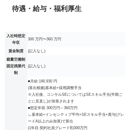
待遇・給与・福利厚生
入社時想定
300 万円〜360 万円
年収
賃金制度
(記入なし)
裁量労働制
固定残業代
(記入なし)
制
■月給:190,930 円
(算出根拠)基本給+採用調整手当
※入社後、コンサルSEについてはSEスキル手当(半期ご
とに見直し)が加算されます
■想定年収:300万円～360万円
∟基本給+インセンティブ平均+SEスキル手当+賞与(グレ
ードA以上のみ加算)で算出
(1年目:契約社員グレードB)300万円