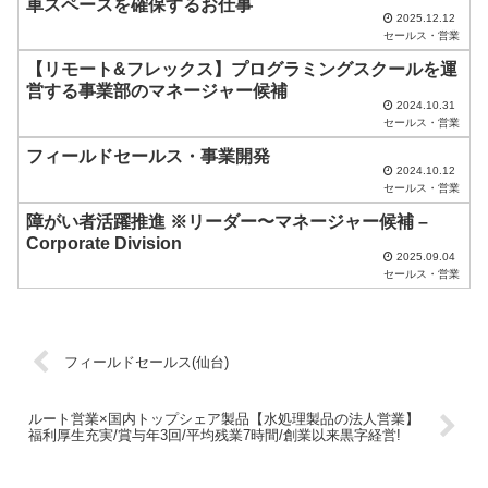
車スペースを確保するお仕事
し
2025.12.12
セールス・営業
て
【リモート&フレックス】プログラミングスクールを運
く
営する事業部のマネージャー候補
2024.10.31
だ
セールス・営業
さ
フィールドセールス・事業開発
い
2024.10.12
セールス・営業
。
障がい者活躍推進 ※リーダー〜マネージャー候補 –
Corporate Division
2025.09.04
セールス・営業
フィールドセールス(仙台)
ルート営業×国内トップシェア製品【水処理製品の法人営業】
福利厚生充実/賞与年3回/平均残業7時間/創業以来黒字経営!