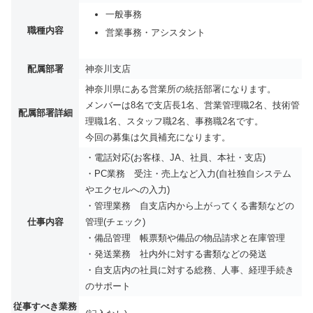
一般事務
職種内容
営業事務・アシスタント
配属部署
神奈川支店
神奈川県にある営業所の統括部署になります。
メンバーは8名で支店長1名、営業管理職2名、技術管
配属部署詳細
理職1名、スタッフ職2名、事務職2名です。
今回の募集は欠員補充になります。
・電話対応(お客様、JA、社員、本社・支店)
・PC業務 受注・売上など入力(自社独自システム
やエクセルへの入力)
・管理業務 自支店内から上がってくる書類などの
仕事内容
管理(チェック)
・備品管理 帳票類や備品の物品請求と在庫管理
・発送業務 社内外に対する書類などの発送
・自支店内の社員に対する総務、人事、経理手続き
のサポート
従事すべき業務