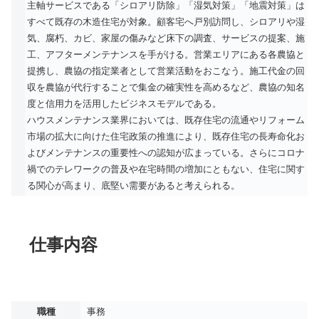
主軸サービスである「シロアリ防除」「湿気対策」「地震対策」は
すべて既存の木造住宅が対象。顧客宅へ戸別訪問し、シロアリや湿
気、腐朽、カビ、家屋の傷みなど床下の調査、サービスの提案、施
工、アフターメンテナンスを手がける。営業エリアにある各農協と
提携し、農協の指定業者として営業活動をおこなう。施工代金の回
収を農協が代行することで集金の確実性を高めるなど、農協の知名
度と信用力を活用したビジネスモデルである。
ハウスメンテナンス業界においては、既存住宅の流通やリフォーム
市場の拡大に向けた住宅政策の推進により、既存住宅の長寿命化お
よびメンテナンスの重要性への認知が広まっている。さらにコロナ
禍でのテレワークの普及や在宅時間の増加にともない、住宅に関す
る関心が高まり、底堅い需要があると考えられる。
仕事内容
職種
事務