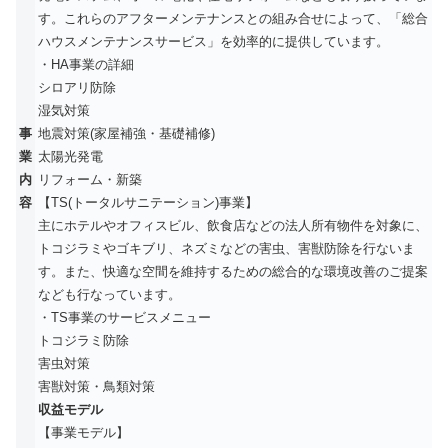
す。これらのアフターメンテナンスとの組み合せによって、「総合
ハウスメンテナンスサービス」を効率的に提供しています。
・HA事業の詳細
シロアリ防除
湿気対策
事
地震対策(家屋補強・基礎補修)
業
太陽光発電
内
リフォーム・新築
容
【TS(トータルサニテーション)事業】
主にホテルやオフィスビル、飲食店などの法人所有物件を対象に、
トコジラミやゴキブリ、ネズミなどの害虫、害獣防除を行ないま
す。また、快適な空間を維持するための総合的な環境改善のご提案
なども行なっています。
・TS事業のサービスメニュー
トコジラミ防除
害虫対策
害獣対策・鳥類対策
収益モデル
【事業モデル】