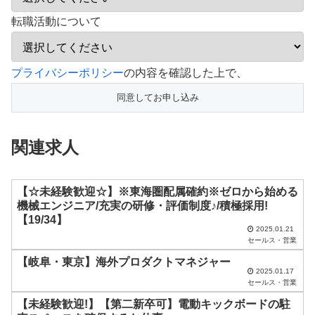
転職活動について
こ
プライバシーポリシー
の内容を確認した上で、
の
フ
ィ
関連求人
ー
ル
ド
【☆未経験歓迎☆】※東海圏配属確約※ゼロから始める
機械エンジニア/充実の研修・評価制度♪/積極採用!
は
【19/34】
空
2025.01.21
セールス・営業
の
【岐阜・東京】海外プロダクトマネジャー
ま
2025.01.17
セールス・営業
ま
【未経験歓迎!】【第二新卒可】電動キックボードの駐
に