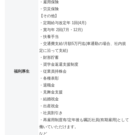
・雇用保険
・労災保険
【その他】
・定期給与改定年 1回(4月)
・賞与年 2回(7月・12月)
・扶養手当
・交通費支給/月額5万円迄(車通勤の場合、社内規
定に沿って支給)
・財形貯蓄
・奨学金返還支援制度
福利厚生
・従業員持株会
・各種表彰
・退職金
・見舞金支援
・結婚祝金
・出産祝金
・社員割引き
・再雇用制度有/定年後も嘱託社員(有期雇用)として
働いていただけます。
など