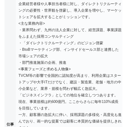
企業経営者様や人事担当者様に対し、ダイレクトリクルーティ
ングの必要性・世界観を啓蒙し、導入企業を増やし、マーケッ
トシェアを拡大することがミッションです。
<主な業務内容>
・業界問わず、九州の法人企業に対して、経営課題、事業課題
をふまえた採用コンサルティング
・「ダイレクトリクルーティング」のビジョン啓蒙
・BtoBマーケティング部、インサイドセールス部と連携した
市場シェアの拡大
・部門推進施策の企画、推進
<事業フェーズと求める人物像>
TVCM等の影響で全国的に認知度が高まり、利用企業はスター
トアップや大手ITだけでなく、建設・製造業、老舗・地方の中
小企業など、業界・規模を問わず幅広く急拡大。
「ビジネスインフラ」としての地位を確立しつつあります。
現在、事業規模は約600億円。ここからさらに毎年110%成長
を目指しています。
一方、顧客層の急拡大に伴い、採用課題の多様化・高度化も進
んでおり、画一的な提案では顧客に本質的な価値を提供しきれ
仕事