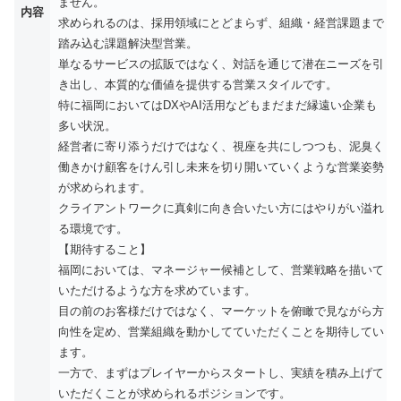
ません。
内容
求められるのは、採用領域にとどまらず、組織・経営課題まで
踏み込む課題解決型営業。
単なるサービスの拡販ではなく、対話を通じて潜在ニーズを引
き出し、本質的な価値を提供する営業スタイルです。
特に福岡においてはDXやAI活用などもまだまだ縁遠い企業も
多い状況。
経営者に寄り添うだけではなく、視座を共にしつつも、泥臭く
働きかけ顧客をけん引し未来を切り開いていくような営業姿勢
が求められます。
クライアントワークに真剣に向き合いたい方にはやりがい溢れ
る環境です。
【期待すること】
福岡においては、マネージャー候補として、営業戦略を描いて
いただけるような方を求めています。
目の前のお客様だけではなく、マーケットを俯瞰で見ながら方
向性を定め、営業組織を動かしてていただくことを期待してい
ます。
一方で、まずはプレイヤーからスタートし、実績を積み上げて
いただくことが求められるポジションです。