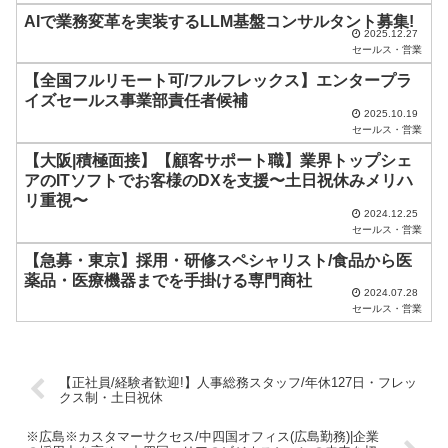
ま
AIで業務変革を実装するLLM基盤コンサルタント募集!
2025.12.27
ま
セールス・営業
に
【全国フルリモート可/フルフレックス】エンタープラ
し
イズセールス事業部責任者候補
2025.10.19
て
セールス・営業
く
【大阪|積極面接】【顧客サポート職】業界トップシェ
だ
アのITソフトでお客様のDXを支援〜土日祝休みメリハ
リ重視〜
さ
2024.12.25
セールス・営業
い
【急募・東京】採用・研修スペシャリスト/食品から医
。
薬品・医療機器までを手掛ける専門商社
2024.07.28
セールス・営業
【正社員/経験者歓迎!】人事総務スタッフ/年休127日・フレッ
クス制・土日祝休
※広島※カスタマーサクセス/中四国オフィス(広島勤務)|企業