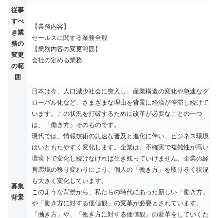
従事
すべ
【業務内容】
き業
セールスに関する業務全般
務の
【業務内容の変更範囲】
変更
会社の定める業務
の範
囲
日本は今、人口減少社会に突入し、産業構造の変化や急速なグ
ローバル化など、さまざまな理由を背景に経済が停滞し続けて
います。この状況を打破するために改革が必要なことの一つ
は、「働き方」そのものです。
現代では、情報技術の急速な普及と進化に伴い、ビジネス環境
はいともたやすく変化します。企業は、不確実で複雑性が高い
環境下で変化し続けなければ生き残っていけません。企業の経
営環境の移り変わりにより、個人の「働き方」を取り巻く状況
も大きく変化しています。
募集
このような背景から、私たちの時代にあった新しい「働き方」
背景
や「働き方に対する価値観」の変革が必要とされています。
「働き方」や、「働き方に対する価値観」の変革をしていくた