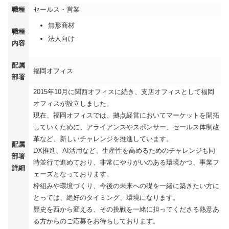
職種
セールス・営業
無形商材
職種
法人向け
内容
配属
福岡オフィス
部署
2015年10月に関西オフィスに続き、支店オフィスとして福岡
オフィスが設立しました。
現在、福岡オフィスでは、拠点経営においてマーケットを開拓
していくために、アライアンスやスポンサー、セールス体制改
革など、新しいチャレンジを推進しています。
配属
DX推進、AI活用など、生産性を高めるためのチャレンジも同
部署
時並行で進めており、非常にやりがいのある環境かつ、事業フ
詳細
ェーズとなっております。
枠組みや環境づくり、今後の未来への礎を一緒に築きたい方に
とっては、絶好のタイミング、環境になります。
歴史を西から変える、その挑戦を一緒に担ってくださる熱意あ
る方からのご応募をお待ちしております。