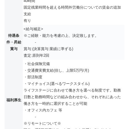
40時間
固定残業時間を超える時間外労働分についての賃金の追加
支給
有り
<給与補足>
待遇条
※ご経験・能力を考慮の上、決定致します。
件・昇給
-
賞与
賞与:(決算賞与:業績に準ずる)
査定:原則年2回
・社会保険完備
・交通費実費支給(但し、上限5万円/月)
・部活制度
・マイチョイス(選べるワークスタイル)
ライフステージに合わせて働き方を選べる制度です。勤務
日数と勤務時間などの組み合わせから、それぞれにあった
福利厚生
働き方を一時的に選択することが可能
・オフィス内カフェ 等
-
※リモートについて※