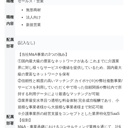
職種
セールス・営業
無形商材
職種
法人向け
内容
新規営業
配属
(記入なし)
部署
【当社M&A事業の3つの強み】
①国内最大級の豊富なネットワークがある:これまでに介護業
界に対し様々なサービスや価値を提供しているため、国内最大
級の豊富なネットワークを保有
②信頼性と精度の高いマッチング:カイポケ(※)や弊社複数事業/
サービスを利用していただく中で培った信頼関係や弊社内で所
持する利用データにより最適なマッチングが可能
③業界最安水準且つ透明な料金体制:完全成功報酬であり、小
規模な事業者様から大規模な事業者様まで対応可能
※介護事業所の経営支援をコンセプトとした業界特化型SaaS
配属
【役割】
部署
M&A・事業承継におけるコンサルティング業務を通じて、計6