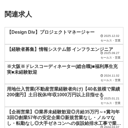
ィ
関連求人
ー
ル
ド
【Design Div】プロジェクトマネージャー
2025.12.02
は
セールス・営業
空
【経験者募集】情報システム部 インフラエンジニア
2025.09.27
の
セールス・営業
ま
※大阪※ドレスコーディネーター(総合職)■福利厚生充
ま
実■未経験歓迎
2024.11.02
に
セールス・営業
し
用地仕入営業(不動産営業経験者向け)【40名規模で業績
200億円】土日祝休/年収1000万円以上目指せる
て
2025.01.21
く
セールス・営業
だ
【企画営業】◎業界未経験歓迎◎月給35万円～+賞与年
3回◎創業57年の安定企業◎新規営業なし・ノルマな
さ
し・転勤なし◎大手ゼネコンへの仮設給排水工事で業界
い
2024.03.07