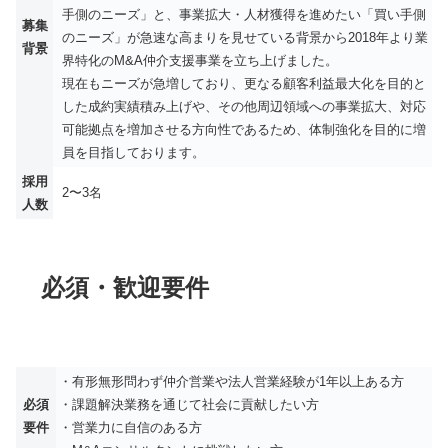
手側のニーズ」と、事業拡大・人材獲得を進めたい「買い手側
募集
のニーズ」が急速な高まりを見せている背景から2018年より業
背景
界特化のM&A仲介支援事業を立ち上げました。
現在もニーズが急増しており、更なる顧客利益最大化を目的と
した成約実績積み上げや、その他周辺領域への事業拡大、対応
可能拠点を増加させる方向性であるため、体制強化を目的に増
員を目指しております。
採用
2〜3名
人数
必須・歓迎要件
・有形無形問わず仲介営業や法人営業経験が1年以上ある方
必須
・課題解決業務を通じて社会に貢献したい方
要件
・営業力に自信のある方