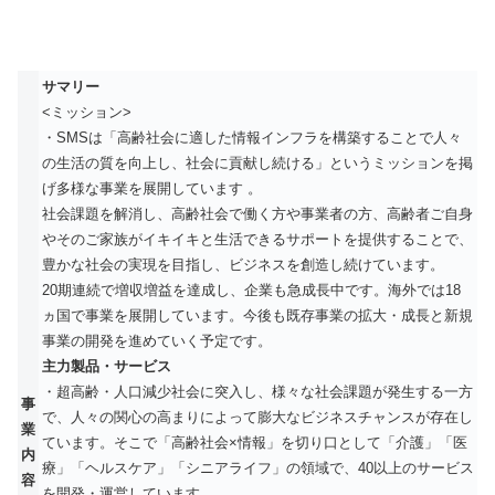
サマリー
<ミッション>
・SMSは「高齢社会に適した情報インフラを構築することで人々
の生活の質を向上し、社会に貢献し続ける」というミッションを掲
げ多様な事業を展開しています 。
社会課題を解消し、高齢社会で働く方や事業者の方、高齢者ご自身
やそのご家族がイキイキと生活できるサポートを提供することで、
豊かな社会の実現を目指し、ビジネスを創造し続けています。
20期連続で増収増益を達成し、企業も急成長中です。海外では18
ヵ国で事業を展開しています。今後も既存事業の拡大・成長と新規
事業の開発を進めていく予定です。
主力製品・サービス
・超高齢・人口減少社会に突入し、様々な社会課題が発生する一方
事
で、人々の関心の高まりによって膨大なビジネスチャンスが存在し
業
ています。そこで「高齢社会×情報」を切り口として「介護」「医
内
療」「ヘルスケア」「シニアライフ」の領域で、40以上のサービス
容
を開発・運営しています。