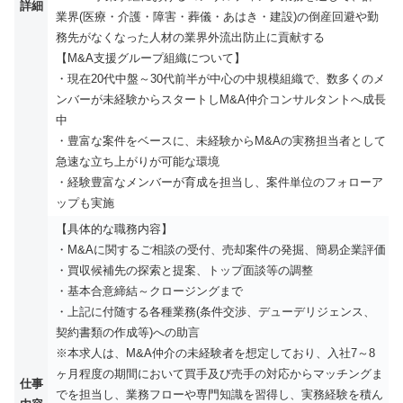
詳細
業界(医療・介護・障害・葬儀・あはき・建設)の倒産回避や勤
務先がなくなった人材の業界外流出防止に貢献する
【M&A支援グループ組織について】
・現在20代中盤～30代前半が中心の中規模組織で、数多くのメ
ンバーが未経験からスタートしM&A仲介コンサルタントへ成長
中
・豊富な案件をベースに、未経験からM&Aの実務担当者として
急速な立ち上がりが可能な環境
・経験豊富なメンバーが育成を担当し、案件単位のフォローア
ップも実施
【具体的な職務内容】
・M&Aに関するご相談の受付、売却案件の発掘、簡易企業評価
・買収候補先の探索と提案、トップ面談等の調整
・基本合意締結～クロージングまで
・上記に付随する各種業務(条件交渉、デューデリジェンス、
契約書類の作成等)への助言
※本求人は、M&A仲介の未経験者を想定しており、入社7～8
ヶ月程度の期間において買手及び売手の対応からマッチングま
仕事
でを担当し、業務フローや専門知識を習得し、実務経験を積ん