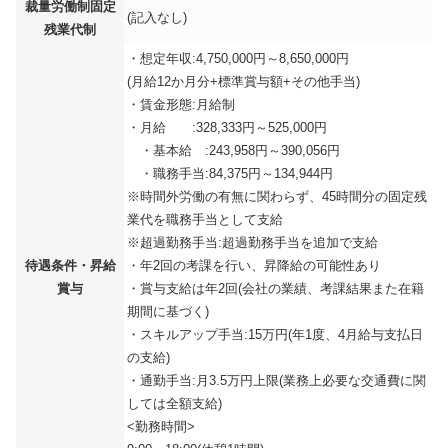
裁量労働制固定
(記入なし)
残業代制
・想定年収:4,750,000円～8,650,000円
(月給12か月分+標準賞与額+その他手当)
・賃金形態:月給制
・月給 :328,333円～525,000円
・基本給 :243,958円～390,056円
・職務手当:84,375円～134,944円
※時間外労働の有無に関わらず、45時間分の固定残
業代を職務手当として支給
※超過勤務手当:超過勤務手当を追加で支給
待遇条件・昇給
・年2回の考課を行い、昇降給の可能性あり
賞与
・賞与支給は年2回(会社の業績、考課結果また在籍
期間に基づく)
・スキルアップ手当:15万円(年1度、4月給与支払日
の支給)
・通勤手当:月3.5万円上限(業務上必要な交通費に関
しては全額支給)
<勤務時間>