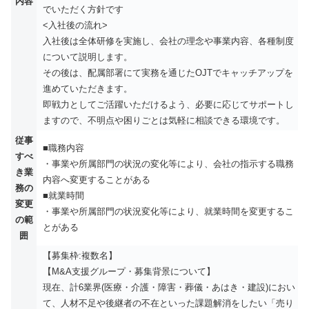
内容
でいただく方針です
<入社後の流れ>
入社後は全体研修を実施し、会社の理念や事業内容、各種制度
について説明します。
その後は、配属部署にて実務を通じたOJTでキャッチアップを
進めていただきます。
即戦力としてご活躍いただけるよう、必要に応じてサポートし
ますので、不明点や困りごとは気軽に相談できる環境です。
従事
■職務内容
すべ
・事業や所属部門の状況の変化等により、会社の指示する職務
き業
内容へ変更することがある
務の
■就業時間
変更
・事業や所属部門の状況変化等により、就業時間を変更するこ
の範
とがある
囲
【募集枠:複数名】
【M&A支援グループ・募集背景について】
現在、計6業界(医療・介護・障害・葬儀・あはき・建設)におい
て、人材不足や後継者の不在といった課題解消をしたい「売り