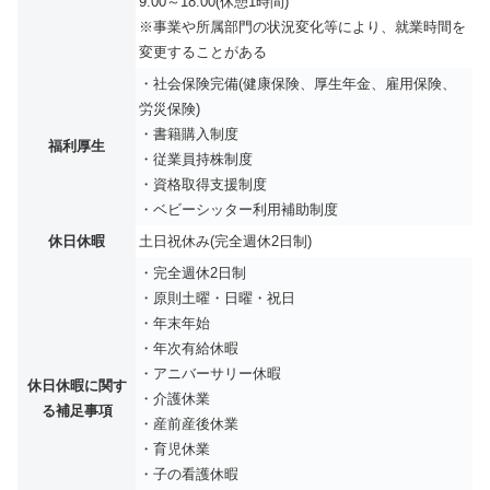
9:00～18:00(休憩1時間)
※事業や所属部門の状況変化等により、就業時間を
変更することがある
・社会保険完備(健康保険、厚生年金、雇用保険、
労災保険)
・書籍購入制度
福利厚生
・従業員持株制度
・資格取得支援制度
・ベビーシッター利用補助制度
休日休暇
土日祝休み(完全週休2日制)
・完全週休2日制
・原則土曜・日曜・祝日
・年末年始
・年次有給休暇
・アニバーサリー休暇
休日休暇に関す
・介護休業
る補足事項
・産前産後休業
・育児休業
・子の看護休暇