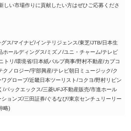
新しい市場作りに貢献したい方はぜひご応募くださ
グス/マイナビ/インテリジェンス/東芝/JTB/日本生
品ホールディングス/ミズノ/ユニ・チャーム/テレビ
/ニトリ/環境省/日本紙パルプ商事/野村不動産/カプコ
テクノロジー/宇部興産/テレビ朝日ミュージック/ク
ーワグローブ/近畿日本ツーリスト/コクヨ/野村リビン
く/パックエックス/三菱UFJ不動産販売/市進ホール
ーションズ/三田証券/ぐるなび/東京センチュリーリー
称略)