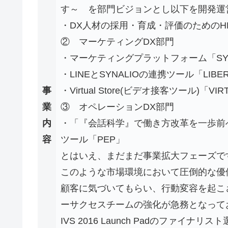
す～ を部門ビジョンとし以下を開発運
・DX人材の採用・育成・評価のためのHR
② マーケティングDX部門
・マーケティングプラットフォーム「SYN
・LINEとSYNALIOの連携ツール「LIBE
事
・Virtual Store(ビデオ接客ツール)「VIR
業
③ オペレーションDX部門
内
・「『会話科学』で働き方改革を一歩前
容
ツール「PEP」
とはいえ、まだまだ事業拡大フェーズで
このような市場環境において圧倒的な優
顧客に気づいてもらい、行動変容を起こ
ーサクセスチームの強化が急務となって
IVS 2016 Launch Padのファ