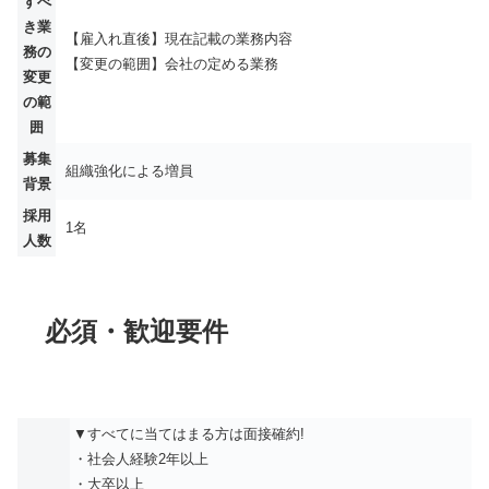
すべ
き業
【雇入れ直後】現在記載の業務内容
務の
【変更の範囲】会社の定める業務
変更
の範
囲
募集
組織強化による増員
背景
採用
1名
人数
必須・歓迎要件
▼すべてに当てはまる方は面接確約!
・社会人経験2年以上
・大卒以上