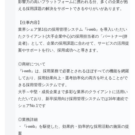
影響力の高いプラットフォームに携われる分、多くの企業が抱
える採用課題の解決をサポートできるやりがいがあります。
【仕事内容】
業界シェア第1位の採用管理システム『i-web』を導入いただい
たクライアント(大手企業中心)の採用担当者の「パートナー(併
走者)」として、企業の採用課題に合わせて、サービスの活用提
案やサポートを行い、採用成功へと導きます。
◎商材について
『i-web』は、採用業務で必要とされるほぼすべての機能を網羅
しており、採用効果向上・選考効率化の両方を叶えることがで
きる採用管理システムです。
大手～中堅・成長企業まで多彩な業界のクライアントに活用い
ただいており、新卒採用向け採用管理システムでは16年連続で
シェアNo.1です
◎業務詳細
・『i-web』を駆使した、効果的・効率的な採用活動の施策の提
案