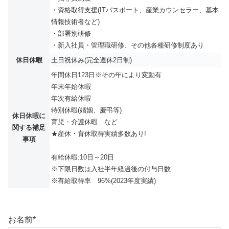
・資格取得支援(ITパスポート、産業カウンセラー、基本
情報技術者など)
・部署別研修
・新入社員・管理職研修、その他各種研修制度あり
休日休暇
土日祝休み(完全週休2日制)
年間休日123日※その年により変動有
年末年始休暇
年次有給休暇
特別休暇(婚姻、慶弔等)
休日休暇に
育児・介護休暇 など
関する補足
★産休・育休取得実績多数あり!
事項
有給休暇:10日～20日
※下限日数は入社半年経過後の付与日数
※有給取得率 96%(2023年度実績)
お名前
*