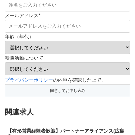
メールアドレス
*
年齢（年代）
転職活動について
こ
プライバシーポリシー
の内容を確認した上で、
の
フ
ィ
関連求人
ー
ル
ド
【有形営業経験者歓迎】パートナーアライアンス(広島