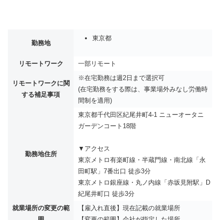
東京都
勤務地
リモートワーク
一部リモート
※在宅勤務は週2日まで選択可
リモートワークに関
(在宅勤務をする際は、事業場外みなし労働時
する補足事項
間制を適用)
東京都千代田区紀尾井町4-1 ニューオータニ
ガーデンコート18階
▼アクセス
勤務地住所
東京メトロ有楽町線・半蔵門線・南北線「永
田町駅」7番出口 徒歩3分
東京メトロ銀座線・丸ノ内線「赤坂見附駅」D
紀尾井町口 徒歩3分
就業場所の変更の範
【雇入れ直後】現在記載の就業場所
囲
【変更の範囲】会社が指定した場所