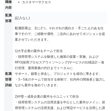
職種
カスタマーサクセス
内容
配属
(記入なし)
部署
配属部署は、主に2つ。それぞれの面白さ・手ごたえのある仕
事ですので、ご経験や適性、ご志向にあわせてポジションを提
案させていただきます。
1)大手企業の案件をチームで担当
・採用管理システムを駆使した施策の提案～実施、および
RPO(採用プロセスアウトソーシング)サービスの仕様設計～進
行管理、運用業務の代行までトータルに
配属
サポート。顧客と併走し、プロジェクトを成功に導きます。
部署
・3～5名のチームで担当する体制で、社内外の関係者と協力し
詳細
ながら案件を進めていきます。
2)中堅～成長企業の案件を小ユニットで担当
・採用管理システムの活用支援を中心とした案件がメイン。採
用管理システムの活用支援、および周辺サービスを活用した課