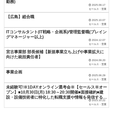
勤務)
は
2025.09.17
セールス・営業
空
【広島】総合職
の
2025.10.07
ま
セールス・営業
ま
ITコンサルタント(IT戦略・企画系)/管理監督職(プレイン
グマネージャー以上)
に
2024.12.07
セールス・営業
し
宮古事業部 部長候補【新規事業立ち上げや事業拡大に
て
向けた統括責任者】
く
2024.09.20
セールス・営業
だ
事業企画
さ
2025.06.29
セールス・営業
い
未経験可!※1DAYオンライン選考会※【セールス※オー
。
プン】■10月30日(月) 18:30～20:30開催■面接確約■建
設・設備技術者に特化した転職支援や情報を発信する
2023.10.22
Webメディアを展開するベンチャー企業
セールス・営業