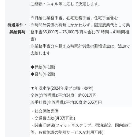
ご経験・スキル等に応じて決定します。
※月給に業務手当、在宅勤務手当、住宅手当含む
待遇条件・
※時間外労働の有無にかかわらず、固定残業代として業
昇給賞与
務手当65,000円～75,000円/月を含む(31時間～41時間相
当)
※業務手当分を超える時間外労働の割増賃金は、追加で
支給します
◆昇給(年1回)
◆賞与(年2回)
▼年収水準(2024年度プロ職・参考)
全体(含管理職):平均34歳 約601万円
若手社員(非管理職):平均30歳 約505万円
・社会保険完備
・交通費支給(月3万円迄)
・関東IT健保(フィットネスクラブ、宿泊施設、国内旅行
等、各種施設の割引サービスが利用可能)