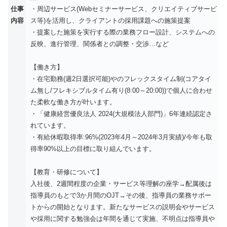
仕事
・周辺サービス(Webセミナーサービス、クリエイティブサービ
内容
ス等)を活用し、クライアントの採用課題への施策提案
・提案した施策を実行する際の業務フロー設計、システムへの
反映、進行管理、関係者との調整・交渉…など
【働き方】
・在宅勤務(週2日選択可能)やのフレックスタイム制(コアタイ
ム無し/フレキシブルタイム有り(8:00～20:00))で個人に合わせ
た柔軟な働き方が叶います。
・「健康経営優良法人 2024(大規模法人部門)」6年連続認定さ
れています。
・有給休暇取得率:96%(2023年4月～2024年3月実績)/今年も取
得率90%以上の目標に取り組んでいます。
【教育・研修について】
入社後、2週間程度の企業・サービス等理解の座学→配属後は
指導員のもとで3か月間のOJT→その後、指導員の業務サポー
トからの開始となります。新たなサービスの説明会やサービス
や採用に関する勉強会は年間を通じて実施、不明点は指導員や