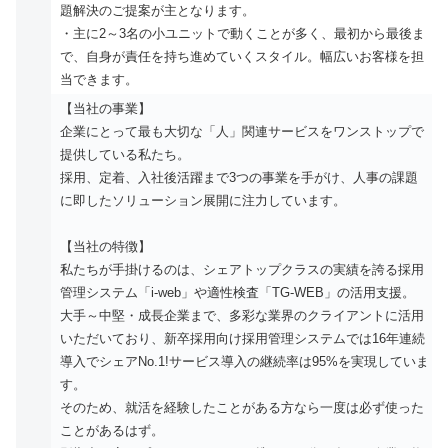
題解決のご提案が主となります。
・主に2～3名の小ユニットで動くことが多く、最初から最後ま
で、自身が責任を持ち進めていくスタイル。幅広いお客様を担
当できます。
【当社の事業】
企業にとって最も大切な「人」関連サービスをワンストップで
提供している私たち。
採用、定着、入社後活躍まで3つの事業を手がけ、人事の課題
に即したソリューション展開に注力しています。
【当社の特徴】
私たちが手掛けるのは、シェアトップクラスの実績を誇る採用
管理システム「i-web」や適性検査「TG-WEB」の活用支援。
大手～中堅・成長企業まで、多彩な業界のクライアントに活用
いただいており、新卒採用向け採用管理システムでは16年連続
導入でシェアNo.1!サービス導入の継続率は95%を実現していま
す。
そのため、就活を経験したことがある方なら一度は必ず使った
ことがあるはず。