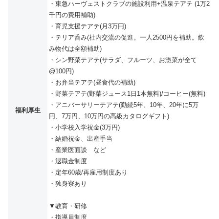
・東急ハーヴェストクラブの施設利用+温泉テアテ (1万2
千円の費用補助)
・育児支援テアテ(月3万円)
・テリア呑み(社内交流の促進。一人2500円を補助。飲
み物代は全額補助)
・シン野菜テアテ(サラダ、フルーツ、お惣菜が全て
@100円)
・お弁当テアテ(昼食代の補助)
・野菜テアテ(野菜ジュース1日1本無料)/コーヒー(無料)
・アニバーサリーテアテ(勤続5年、10年、20年に5万
福利厚生
円、7万円、10万円の高級カタログギフト)
・小学校入学祝金(3万円)
・結婚祝金、出産手当
・産業医面談 など
・退職金制度
・定年60歳/再雇用制度あり
・独身寮あり
▼教育・研修
・指導員制度