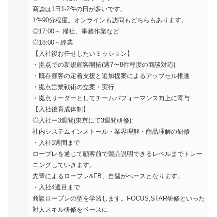
商談は1日1-2件の日が多いです。
1件90分程度。オンラインも訪問もどちらもあります。
◎17:00～ 帰社、事務作業など
◎18:00～終業
【入社後お任せしたいミッション】
・拠点での新規顧客開拓(週7〜8件程度の商談対応)
・既存顧客の定着支援と追加提案によるアップセル推進
・拠点営業戦術の立案・実行
・拠点リーダーとしてチームパフォーマンス向上に寄与
【入社後育成体制】
◎入社ー3週間(東京にて3週間研修):
社内システムインストール・業界理解・商品理解の研修
・入社3週間まで
ロープレを通じて顧客前で製品説明できるレベルまでトレー
ニングしていきます。
先輩によるロープレ&FB、自習がベースとなります。
・入社4週目まで
商談ロープレの型を学習します。FOCUS,STAR研修といった
対人スキル研修をベースに