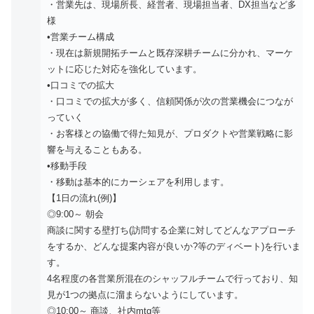
・営業先は、現場所長、経営者、現場担当者、DX担当など多
様
•営業チーム構成
・現在は新規開拓チームと既存深耕チームに分かれ、マーケ
ットに応じた対応を強化しています。
•口コミでの拡大
・口コミでの拡大が多く、信頼関係が次の営業機会につなが
っていく
・お客様との協働で得た知見が、プロダクトや営業戦略に影
響を与えることもある。
•移動手段
・移動は基本的にカーシェアを利用します。
【1日の流れ(例)】
◎9:00～ 朝会
商談に関する壁打ち(訪問する企業に対してどんなアプローチ
をするか、どんな提案内容が良いか?等のディベート)を行いま
す。
4名程度の各営業所混在のシャッフルチームで行っており、知
見が1つの拠点に溜まらないようにしています。
◎10:00～ 商談、社内mtg等