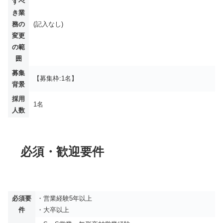
すべ
き業
務の
(記入なし)
変更
の範
囲
募集
【募集枠:1名】
背景
採用
1名
人数
必須・歓迎要件
必須要
・営業経験5年以上
件
・大卒以上