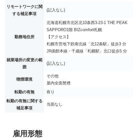
リモートワークに関
(記入なし)
する補足事項
北海道札幌市北区北10条西3-23-1 THE PEAK
SAPPORO1階 BIZcomfort札幌
勤務地住所
【アクセス】
札幌市営地下鉄南北線「北12条駅」徒歩3 分
JR函館本線・千歳線「札幌駅」北口徒歩5 分
就業場所の変更の範
(記入なし)
囲
その他
喫煙環境
屋内全面禁煙
転勤の有無
有り
転勤の有無に関する
当面なし
補足事項
雇用形態