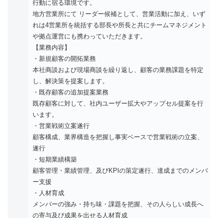
行動に宿る環境です。
地方営業所にて リーダー候補として、営業活動に加え、いず
れは4営業所を統括する部長や所長と共にチームマネジメント
や拠点運営にも携わっていただきます。
【業務内容】
・新規顧客の開拓業務
本社商談および現場商談を繰り返し、顧客の業務課題を特定
し、解決策を提案します。
・既存顧客の追加提案業務
既存顧客に対して、社内ユーザー拡大やアップセル提案を行
います。
・営業戦術立案遂行
顧客構成、業界構造を把握し事実ベースで営業戦術の立案、
遂行
・短期業績構築
顧客管理・業績管理、及びKPIの策定遂行、達成までのメンバ
ー支援
・人材育成
メンバーの強み・持ち味・課題を把握、その人らしい成長へ
の寄与及び成果を出せる人材育成