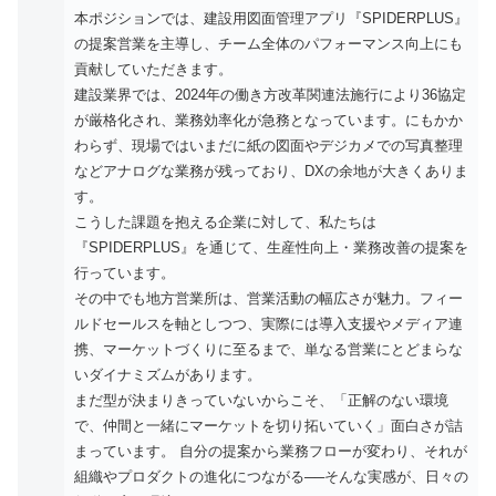
本ポジションでは、建設用図面管理アプリ『SPIDERPLUS』
の提案営業を主導し、チーム全体のパフォーマンス向上にも
貢献していただきます。
建設業界では、2024年の働き方改革関連法施行により36協定
が厳格化され、業務効率化が急務となっています。にもかか
わらず、現場ではいまだに紙の図面やデジカメでの写真整理
などアナログな業務が残っており、DXの余地が大きくありま
す。
こうした課題を抱える企業に対して、私たちは
『SPIDERPLUS』を通じて、生産性向上・業務改善の提案を
行っています。
その中でも地方営業所は、営業活動の幅広さが魅力。フィー
ルドセールスを軸としつつ、実際には導入支援やメディア連
携、マーケットづくりに至るまで、単なる営業にとどまらな
いダイナミズムがあります。
まだ型が決まりきっていないからこそ、「正解のない環境
で、仲間と一緒にマーケットを切り拓いていく」面白さが詰
まっています。 自分の提案から業務フローが変わり、それが
組織やプロダクトの進化につながる──そんな実感が、日々の