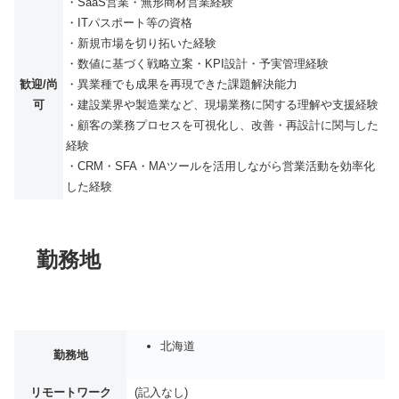
・SaaS営業・無形商材営業経験
・ITパスポート等の資格
・新規市場を切り拓いた経験
・数値に基づく戦略立案・KPI設計・予実管理経験
歓迎/尚
・異業種でも成果を再現できた課題解決能力
可
・建設業界や製造業など、現場業務に関する理解や支援経験
・顧客の業務プロセスを可視化し、改善・再設計に関与した
経験
・CRM・SFA・MAツールを活用しながら営業活動を効率化
した経験
勤務地
北海道
勤務地
リモートワーク
(記入なし)