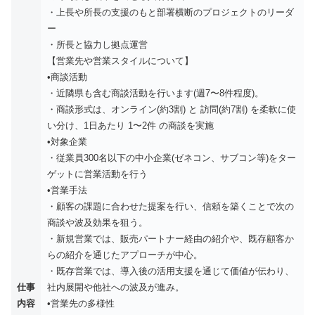
・上長や所長の支援のもと部署横断のプロジェクトのリーダ
ー
・所長と協力し拠点運営
【営業先や営業スタイルについて】
•商談活動
・近隣県も含む商談活動を行います(週7〜8件程度)。
・商談形式は、オンライン(約3割) と 訪問(約7割) を柔軟に使
い分け、1日あたり 1〜2件 の商談を実施
•対象企業
・従業員300名以下の中小企業(ゼネコン、サブコン等)をター
ゲットに営業活動を行う
•営業手法
・顧客の課題に合わせた提案を行い、信頼を築くことで次の
商談や波及効果を狙う。
・新規営業では、販売パートナー経由の紹介や、既存顧客か
らの紹介を通じたアプローチが中心。
・既存営業では、導入後の活用支援を通じて価値が伝わり、
仕事
社内展開や他社への波及が進み。
内容
•営業先の多様性