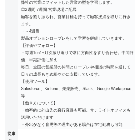
弊社の営業にフィットした営業の型を学習します。
◎3週間-7週間:営業現場に配属
顧客を割り振られ、営業目標を持って顧客接点を取りに行き
ます。
・～4週目
製品オプションロープレをして学習を継続していきます。
【評価やフォロー】
・毎週1on1+月次振り返りで常に方向性をすり合わせ。中間評
価、半期評価に加え
毎日、全国の営業所の仲間とロープレや相談の時間を通して
日々の成長もきめ細やかに支援しています。
【使用ツール】
Salesforce、Kintone、楽楽販売、Slack、Google Workspace
等
【働き方について】
・効率的に外出先の直行直帰も可能。サテライトオフィスも
活用いただけます
・外出がなく育児等の理由がある場合は在宅勤務も可能
従事