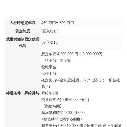
入社時想定年収
450 万円〜600 万円
賃金制度
(記入なし)
裁量労働制固定残業
(記入なし)
代制
想定年収 4,500,000 円 – 6,000,000円
【諸手当、制度等】
役職手当
出張手当
確定拠出年金制度(社員ランクに応じて一部会社
負担)
待遇条件・昇給賞与
昇給年2回
交通費支給(上限50,000円/月)
【勤務時間】
基本勤務時間:9:00～18:00
<勤務時間に関する制度>
時差出社(7:30~10:00の間で始業可)※要上長承認