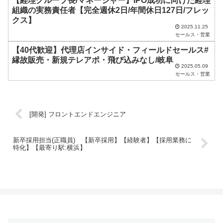
【経理グループ長/マネージャー】IPO成功に向けた経理
い
組織の実務責任者【完全週休2日/年間休日127日/フレッ
クス】
。
2025.11.25
セールス・営業
【40代歓迎】代理店インサイド・フィールドセールス#
縁故販売・新規テレアポ・飛び込みなし/岐阜
2025.05.09
セールス・営業
[開発] フロントエンドエンジニア
新卒採用担当(正職員) 【新卒採用】【経験者】【採用業務に
特化】【最寄り駅:横浜】