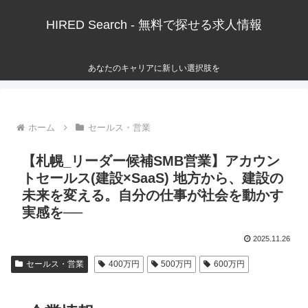
HIRED Search - 無料で探せる求人情報
あなたのキャリアに新しい選択肢を
ホーム
セールス・営業
【札幌_リーダー候補SMB営業】アカウン
トセールス(建設×SaaS) 地方から、建設の
未来を変える。自分の仕事が社会を動かす
実感を──
2025.11.26
セールス・営業
400万円
500万円
600万円