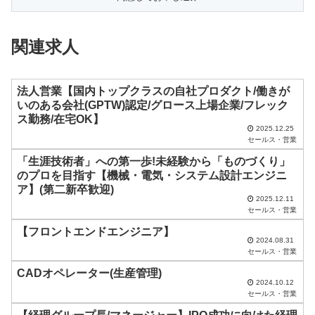
フ
ィ
関連求人
ー
ル
ド
法人営業【国内トップクラスの自社プロダクト/働きが
いのある会社(GPTW)認定/グロース上場企業/フレック
は
ス勤務/在宅OK】
空
2025.12.25
セールス・営業
の
「生涯技術者」への第一歩!未経験から「ものづくり」
ま
のプロを目指す【機械・電気・システム設計エンジニ
ま
ア】(第二新卒歓迎)
2025.12.11
に
セールス・営業
し
【フロントエンドエンジニア】
2024.08.31
て
セールス・営業
く
CADオペレーター(生産管理)
2024.10.12
だ
セールス・営業
さ