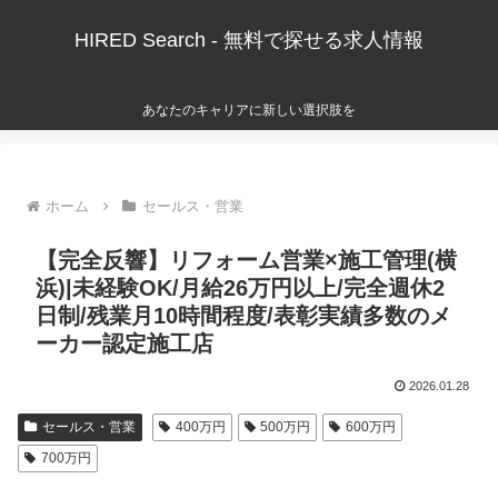
HIRED Search - 無料で探せる求人情報
あなたのキャリアに新しい選択肢を
ホーム
セールス・営業
【完全反響】リフォーム営業×施工管理(横
浜)|未経験OK/月給26万円以上/完全週休2
日制/残業月10時間程度/表彰実績多数のメ
ーカー認定施工店
2026.01.28
セールス・営業
400万円
500万円
600万円
700万円