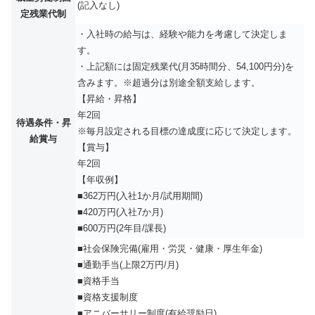
(記入なし)
定残業代制
・入社時の給与は、経験や能力を考慮して決定しま
す。
・上記額には固定残業代(月35時間分、54,100円分)を
含みます。※超過分は別途全額支給します。
【昇給・昇格】
年2回
待遇条件・昇
※毎月設定される目標の達成度に応じて決定します。
給賞与
【賞与】
年2回
【年収例】
■362万円(入社1か月/試用期間)
■420万円(入社7か月)
■600万円(2年目/課長)
■社会保険完備(雇用・労災・健康・厚生年金)
■通勤手当(上限2万円/月)
■資格手当
■資格支援制度
■アニバーサリー制度(有給奨励日)