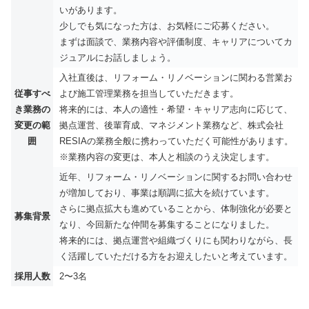
いがあります。
少しでも気になった方は、お気軽にご応募ください。
まずは面談で、業務内容や評価制度、キャリアについてカ
ジュアルにお話しましょう。
入社直後は、リフォーム・リノベーションに関わる営業お
従事すべ
よび施工管理業務を担当していただきます。
き業務の
将来的には、本人の適性・希望・キャリア志向に応じて、
変更の範
拠点運営、後輩育成、マネジメント業務など、株式会社
囲
RESIAの業務全般に携わっていただく可能性があります。
※業務内容の変更は、本人と相談のうえ決定します。
近年、リフォーム・リノベーションに関するお問い合わせ
が増加しており、事業は順調に拡大を続けています。
さらに拠点拡大も進めていることから、体制強化が必要と
募集背景
なり、今回新たな仲間を募集することになりました。
将来的には、拠点運営や組織づくりにも関わりながら、長
く活躍していただける方をお迎えしたいと考えています。
採用人数
2〜3名