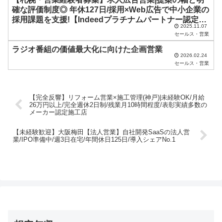
さ
確な評価制度◎ 年休127日/採用×Web広告で中小企業の
い
採用課題を支援!【Indeedプラチナムパートナー認定企
2025.11.07
業】
。
セールス・営業
ラジオ番組の価値最大化に向けた企画営業
2026.02.24
セールス・営業
【完全反響】リフォーム営業×施工管理(神戸)|未経験OK/月給
26万円以上/完全週休2日制/残業月10時間程度/表彰実績多数の
メーカー認定施工店
【未経験歓迎】大阪梅田【法人営業】自社開発SaaSの法人営
業/IPO準備中/週3日在宅/年間休日125日/導入シェアNo.1