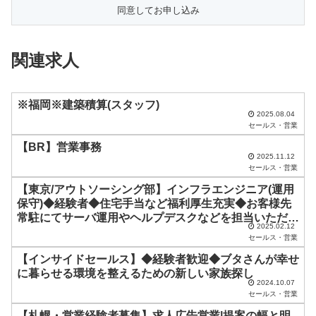
の
フ
ィ
関連求人
ー
ル
ド
※福岡※建築積算(スタッフ)
2025.08.04
は
セールス・営業
空
【BR】営業事務
2025.11.12
の
セールス・営業
ま
【東京/アウトソーシング部】インフラエンジニア(運用
ま
保守)◆経験者◆住宅手当など福利厚生充実◆お客様先
常駐にてサーバ運用やヘルプデスクなどを担当いただき
に
2025.02.12
ます
セールス・営業
し
【インサイドセールス】◆経験者歓迎◆ブタさんが幸せ
て
に暮らせる環境を整えるための新しい家族探し
く
2024.10.07
セールス・営業
だ
【札幌・営業経験者募集】求人広告営業|提案の幅と明