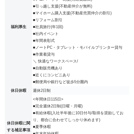
■引っ越し支援(不動産仲介が無料)
■マイホーム購入支援(不動産売買仲介の割引)
■リフォーム割引
福利厚生
■社員旅行(年1回)
■社内イベント
■年間表彰式
■ノートPC・タブレット・モバイルプリンター貸与
■作業着貸与
＼ 快適なワークスペース/
■自動販売機あり
■近くにコンビニあり
■郵便局や銀行など徒歩5分圏内
休日休暇
週休2日制
<年間休日115日>
■完全週休2日制(日曜・月曜)
■有給休暇(入社半年後に10日付与/取得を奨励してお
り、都合に合わせてしっかり休めます)
休日休暇に関
■夏季休暇
する補足事項
■年末年始休暇