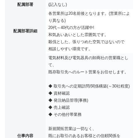
配属部署
(記入なし)
各営業所は20名前後となります。(営業所によ
り異なる)
20代～40代の方が活躍中!
配属部署詳細
和気あいあいとした雰囲気です。
殺伐とした、張りつめた空気ではないので
相談しやすい環境です。
電気材料及び電気器具の卸商社の営業職とし
て、
既存取引先へのルート営業をお任せします。
◆ 取引先への定期訪問/関係構築(～30社程度)
◆ 資材確認
◆ 発注納品管理(事務)
◆ 売上確認
◆ その他付帯業務
新規開拓営業は一切なく、
仕事内容
既にお取引のあるお客様との信頼関係を