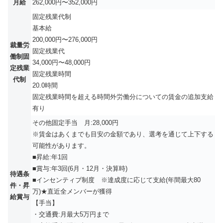
月給
262,000円〜352,000円
固定残業代制
基本給
200,000円〜276,000円
裁量労
固定残業代
働制固
34,000円〜48,000円
定残業
固定残業時間
代制
20.0時間
固定残業時間を超える時間外労働分についての賃金の追加支給
有り
その他固定手当 月:28,000円
※賃金はあくまでも目安の金額であり、選考を通じて上下する
可能性があります。
■昇給:年1回
■賞与:年3回(6月・12月・決算時)
待遇条
■インセンティブ制度 ※達成度に応じて支給(年間最大80
件・昇
万)★直近全メンバーが獲得
給賞与
【手当】
・交通費:⽉最⼤5万円まで