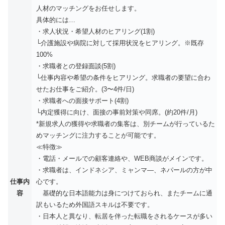
人材のマッチングをお任せします。
具体的には…
・求人状況・希望人材のヒアリング(1割)
└介護施設や病院に対して採用状況をヒアリング。※既存
100%
・求職者との登録面談(5割)
└仕事内容や希望の条件をヒアリング。求職者の要望に合わ
せたお仕事をご紹介。(3〜4件/日)
・求職者への面接サポート(4割)
└内定獲得に向け、面接の事前対策や同席。(約20件/月)
*新規求人の獲得や求職者の集客は、別チームが行っているた
めマッチングに注力することが可能です。
≪特徴≫
・電話・メールでの顧客連絡や、WEB商談がメインです。
・求職者は、インドネシア、ミャンマ―、ネパールの方が中
仕事内
心です。
容
基礎的な日本語能力は身につけておられ、またチームに通
訳もいるため外国語スキルは不要です。
・日本人と異なり、転居を伴った転職をされるケースが多い