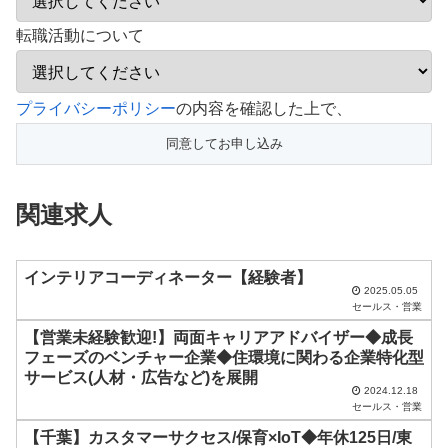
転職活動について
こ
プライバシーポリシー
の内容を確認した上で、
の
フ
ィ
関連求人
ー
ル
ド
インテリアコーディネーター【経験者】
2025.05.05
は
セールス・営業
空
【営業未経験歓迎!】両面キャリアアドバイザー◆成長
フェーズのベンチャー企業◆住環境に関わる企業特化型
の
サービス(人材・広告など)を展開
ま
2024.12.18
セールス・営業
ま
【千葉】カスタマーサクセス/保育×IoT◆年休125日/東
に