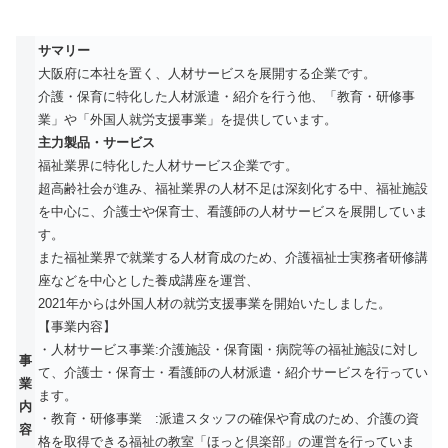
サマリー
大阪府に本社を置く、人材サービスを展開する企業です。
介護・保育に特化した人材派遣・紹介を行う他、「教育・研修事
業」や「外国人就労支援事業」を提供しています。
主力製品・サービス
福祉業界に特化した人材サービス企業です。
超高齢社会が進み、福祉業界の人材不足は深刻化する中、福祉施設
を中心に、介護士や保育士、看護師の人材サービスを展開していま
す。
また福祉業界で就業する人材育成のため、介護福祉士実務者研修講
座などを中心とした養成講座を運営、
2021年からは外国人材の就労支援事業を開始いたしました。
【事業内容】
・人材サービス事業:介護施設・保育園・病院等の福祉施設に対し
事
て、介護士・保育士・看護師の人材派遣・紹介サービスを行ってい
業
ます。
内
・教育・研修事業 :派遣スタッフの確保や育成のため、介護の資
容
格を取得できる福祉の教室「ほっと倶楽部」の運営を行っていま