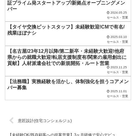
証プライム発スタートアップ/新拠点オープニングメン
し
バー
2024.05.25
て
セールス・営業
く
【タイヤ交換ピットスタッフ】未経験歓迎!CMで有名/
だ
残業ほぼナシ
2025.03.10
さ
セールス・営業
い
【名古屋/23年12月以降/第二新卒・未経験大歓迎!他府
県からの就職大歓迎!転居支援制度有/関東の雇用創出に
。
貢献】人材派遣会社での新規開拓・ルート営業
2023.11.25
セールス・営業
【法務職】実務経験を活かし、体制強化を担うコアメン
バー募集
2025.11.01
セールス・営業
意匠設計(住宅コンシェルジュ)
【未経験OK/既存顧客への提案営業】3ヶ月研修で安心デビュ