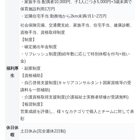
・家族手当:配偶者10,000円、子1人につき5,000円+3歳未満で
保育施設利用1万円
・近隣住宅手当:勤務地から2km未満/月1~2万円
社会保険完備、交通費支給、家族手当、住宅手当、健康診断、
資格手当、資格取得制度
【制度】
・確定拠出年金制度
・リフレッシュ制度(勤続年数に応じて特別休暇を付与+祝い
金)
福利厚
・副業制度
生
【資格補助】
・自己啓発支援制度(キャリアコンサルタント国家資格等の受
講料を一部補助)
・介護資格取得支援制度(介護福祉士実務者研修が受講無料)
【報奨制度】
営業成績を評価し、様々なカテゴリで個人とチームに対して表
彰
休日休
土日休み(完全週休2日制)
暇