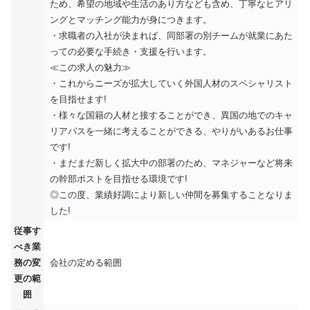
ため、希望の地域や生活のあり方なども含め、丁寧なヒアリ
ングとマッチング能力が身につきます。
・求職者の入社が決まれば、同部署の別チームが就業にあた
っての必要な手続き・支援を行います。
≪この求人の魅力≫
・これからニーズが拡大していく外国人材のスペシャリスト
を目指せます!
・様々な国籍の人材と接することができ、異国の地でのキャ
リアパスを一緒に考えることができる、やりがいあるお仕事
です!
・まだまだ新しく拡大中の部署のため、マネジャーなど将来
の幹部ポストを目指せる環境です!
◎この度、業績好調により新しい仲間を募集することなりま
した!
従事す
べき業
務の変
会社の定める範囲
更の範
囲