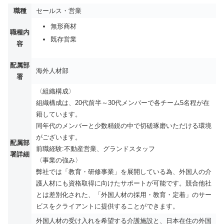
職種
セールス・営業
無形商材
職種内
既存営業
容
配属部
海外人材部
署
〈組織構成〉
組織構成は、20代前半～30代メンバーで各チーム5名程が在
籍しています。
同年代のメンバーと少数精鋭の中で切磋琢磨いただける環境
がございます。
配属部
前職経験:不動産営業、グランドスタッフ
署詳細
〈事業の強み〉
弊社では「教育・研修事業」を展開している為、外国人の介
護人材にも資格取得に向けたサポートが可能です。競合他社
とは差別化された、「外国人材の採用・教育・定着」のサー
ビスをクライアントに提供することができます。
外国人材の受け入れを希望する介護施設と、日本在住の外国