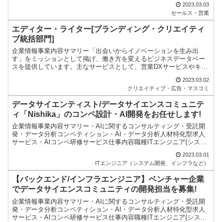
2023.03.03
セールス・営業
エディター・ライター[ブランディング・クリエイティ
ブ統括部門]
企業情報事業内容サマリー「出会いからイノベーションを生み出
す」をミッションとして掲げ、働き方を変えるビジネスデータベー
スを提供しています。主なサービスとして、営業DXサービスやキャ
リアプロフィール、クラウド請求書受領サービス、クラウド契約
2023.03.02
業...
クリエイティブ・広告・マスコミ
データサイエンティスト/データサイエンスコミュニテ
ィ「Nishika」のコンペ設計・AI開発をお任せします!
企業情報事業内容サマリー・AIに関するコンサルティング・受託開
発・データ分析コンペティション・AI・データ分析人材特化型求人
サービス・AIコンペ研修サービス仕事内容職種ITエンジニア(システ
ム開発、インフラなど)職業プログラマ配属部署ソリュ...
2023.03.01
ITエンジニア（システム開発、インフラなど）
【バックエンド/インフラエンジニア】ベンチャー企業
でデータサイエンスコミュニティの開発担当を募集!
企業情報事業内容サマリー・AIに関するコンサルティング・受託開
発・データ分析コンペティション・AI・データ分析人材特化型求人
サービス・AIコンペ研修サービス仕事内容職種ITエンジニア(システ