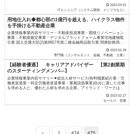
ム開発、インフラなど)職業プログラマ業務分析要件定...
2023.03.01
ITエンジニア（システム開発、インフラなど）
用地仕入れ◆都心部の1億円を超える、ハイクラス物件
を手掛ける不動産企業
企業情報事業内容サマリー・不動産投資事業・開発リノベーション
事業・不動産鑑定事業・デジタルプラットフォーム事業宅地建物取
引業 国土交通大臣(2)第8857号第二種金融商品取引業 関東財務局長
(金商)第3160号不動産鑑定業 不動産鑑定業者登...
2023.02.28
専門職（コンサルタント、金融、不動産、士業）
【経験者優遇】 キャリアアドバイザー 【第2創業期
のスターティングメンバ―】
企業情報事業内容サマリー⚫︎総合人材サービス(有料職業紹介業・労
働者派遣業・特定労働者派遣事業・業務請負事業)自分に適した仕事
を求める人と、優れた人材を求める企業。アイランド・ワークは
2007年9月に創業し、総合人材サービスの提供をスタート...
2023.02.27
セールス・営業
前
1
474
475