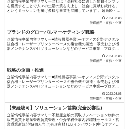
企業情報事業内容サマリー当社は「高齢社会に適した情報インフラ
を構築することで人々の生活の質を向上し、社会に貢献し続ける」
というミッションを掲げ多様な事業を展開しています 。超高齢・人
口減少社会に突入し、様々な社会課題が発生する一方で、人々の...
2023.03.03
管理部門・事務・企画
ブランドのグローバルマーケティング戦略
企業情報事業内容サマリー■情報機器事業:―オフィス分野デジタル
複合機・レーザープリンターベースの複合機の製造・販売および機
器メンテナンスやITソリューションなどのサービス事業―プロダク
ション分野企業内集中印刷、コピーやデータ出力サービスを行...
2023.03.03
管理部門・事務・企画
戦略の企画・推進
企業情報事業内容サマリー■情報機器事業:―オフィス分野デジタル
複合機・レーザープリンターベースの複合機の製造・販売および機
器メンテナンスやITソリューションなどのサービス事業―プロダク
ション分野企業内集中印刷、コピーやデータ出力サービスを行...
2023.03.03
管理部門・事務・企画
【未経験可】ソリューション営業(完全反響型)
企業情報事業内容サマリー不動産全般の買取リノベーション物件の
販売賃貸不動産管理賃貸管理・仲介業務仕事内容職種セールス・営
業職業新規開拓(個人向け)有形商材TEL(インバウンド)中心オフィス
ワークが多い配属部署(記入なし)配属部署詳細全6名男...