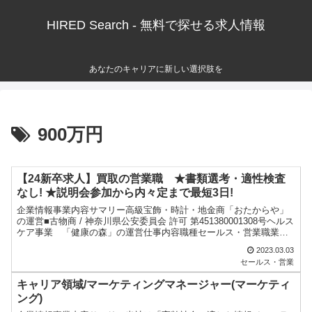
HIRED Search - 無料で探せる求人情報
あなたのキャリアに新しい選択肢を
900万円
【24新卒求人】買取の営業職 ★書類選考・適性検査
なし! ★説明会参加から内々定まで最短3日!
企業情報事業内容サマリー高級宝飾・時計・地金商「おたからや」
の運営■古物商 / 神奈川県公安委員会 許可 第451380001308号ヘルス
ケア事業 「健康の森」の運営仕事内容職種セールス・営業職業新
規開拓(個人向け)ルートセールス(個人向...
2023.03.03
セールス・営業
キャリア領域/マーケティングマネージャー(マーケティ
ング)