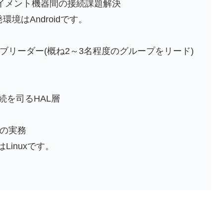
イメント機器間の接続課題解決
環境はAndroidです。
ブリーダー(概ね2～3名程度のグループをリード)
i接続を司るHAL層
の実務
inuxです。