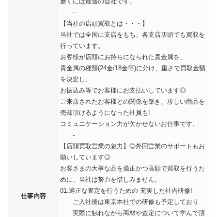
磨くには最適の会社です。
-
【当社の店頭買取とは・・・】
当社では全国に支店をもち、各支店店頭でも買取を
行っています。
お客様が店頭にお持ちになられた貴金属を、
貴金属の種類(24金/18金等)に分け、重さで買取金額
を決定し、
お振込み等でお客様にお支払いしています◎
ご来店されたお客様との関係を築き、珍しい商品を
売却頂けるようになった社員も!
コミュニケーション力が欠かせないお仕事です。
-
【店頭買取営業の魅力】◎外回営業のサポートもお
願いしています◎
お客さまの大事な品を適正かつ高額で買取を行うた
めに、当社は努力を惜しみません。
01.適正な査定を行うための 充実した社内研修!
仕事内容
ご入社後は東京本社での研修も予定しており
実際に触れながら商材や査定について学んで頂