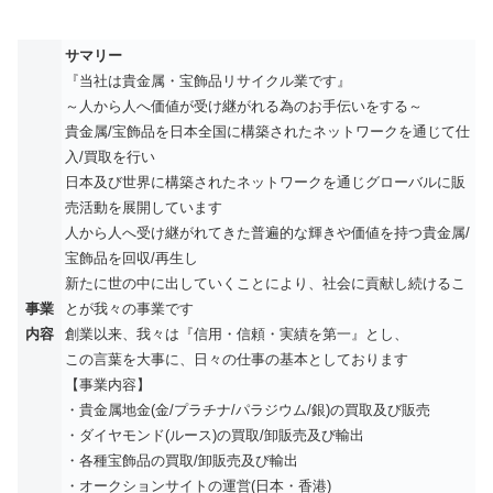
サマリー
『当社は貴金属・宝飾品リサイクル業です』
～人から人へ価値が受け継がれる為のお手伝いをする～
貴金属/宝飾品を日本全国に構築されたネットワークを通じて仕
入/買取を行い
日本及び世界に構築されたネットワークを通じグローバルに販
売活動を展開しています
人から人へ受け継がれてきた普遍的な輝きや価値を持つ貴金属/
宝飾品を回収/再生し
新たに世の中に出していくことにより、社会に貢献し続けるこ
事業
とが我々の事業です
内容
創業以来、我々は『信用・信頼・実績を第一』とし、
この言葉を大事に、日々の仕事の基本としております
【事業内容】
・貴金属地金(金/プラチナ/パラジウム/銀)の買取及び販売
・ダイヤモンド(ルース)の買取/卸販売及び輸出
・各種宝飾品の買取/卸販売及び輸出
・オークションサイトの運営(日本・香港)