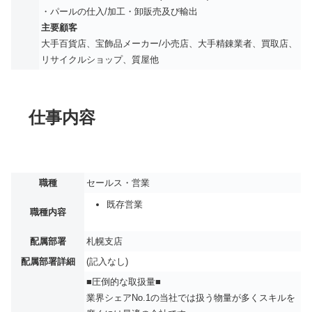
・パールの仕入/加工・卸販売及び輸出
主要顧客
大手百貨店、宝飾品メーカー/小売店、大手精錬業者、買取店、
リサイクルショップ、質屋他
仕事内容
職種
セールス・営業
既存営業
職種内容
配属部署
札幌支店
配属部署詳細
(記入なし)
■圧倒的な取扱量■
業界シェアNo.1の当社では扱う物量が多くスキルを