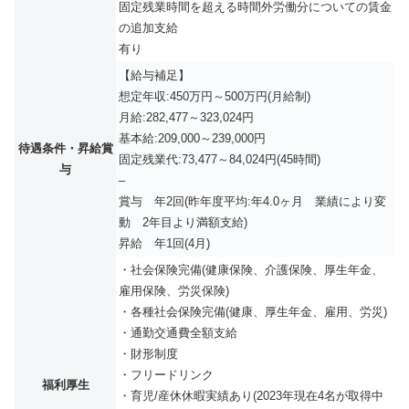
固定残業時間を超える時間外労働分についての賃金
の追加支給
有り
【給与補足】
想定年収:450万円～500万円(月給制)
月給:282,477～323,024円
基本給:209,000～239,000円
待遇条件・昇給賞
固定残業代:73,477～84,024円(45時間)
与
–
賞与 年2回(昨年度平均:年4.0ヶ月 業績により変
動 2年目より満額支給)
昇給 年1回(4月)
・社会保険完備(健康保険、介護保険、厚生年金、
雇用保険、労災保険)
・各種社会保険完備(健康、厚生年金、雇用、労災)
・通勤交通費全額支給
・財形制度
・フリードリンク
福利厚生
・育児/産休休暇実績あり(2023年現在4名が取得中