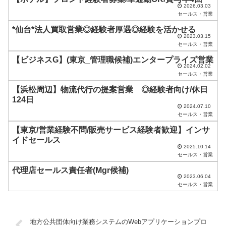
2026.03.03
は
セールス・営業
空
*仙台*法人買取営業◎経験者厚遇◎経験を活かせる
2023.03.15
の
セールス・営業
ま
【ビジネスG】(東京_管理職候補)エンタープライズ営業
2024.02.02
ま
セールス・営業
に
【浜松周辺】物流代行の提案営業 ◎経験者向け/休日
し
124日
2024.07.10
て
セールス・営業
く
【東京/営業経験不問/販売サービス経験者歓迎】インサ
だ
イドセールス
2025.10.14
さ
セールス・営業
い
代理店セールス責任者(Mgr候補)
2023.06.04
。
セールス・営業
地方公共団体向け業務システムのWebアプリケーションプロ