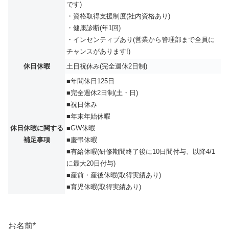
です)
・資格取得支援制度(社内資格あり)
・健康診断(年1回)
・インセンティブあり(営業から管理部まで全員に
チャンスがあります!)
休日休暇
土日祝休み(完全週休2日制)
■年間休日125日
■完全週休2日制(土・日)
■祝日休み
■年末年始休暇
休日休暇に関する
■GW休暇
補足事項
■慶弔休暇
■有給休暇(研修期間終了後に10日間付与、以降4/1
に最大20日付与)
■産前・産後休暇(取得実績あり)
■育児休暇(取得実績あり)
お名前
*