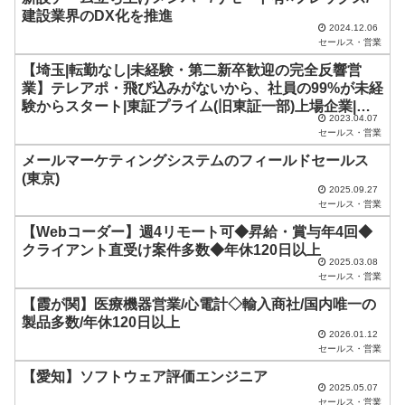
は
建設業界のDX化を推進
空
2024.12.06
セールス・営業
の
【埼玉|転勤なし|未経験・第二新卒歓迎の完全反響営
ま
業】テレアポ・飛び込みがないから、社員の99%が未経
ま
験からスタート|東証プライム(旧東証一部)上場企業|設
2023.04.07
立以来連続で拡大成長を続けているリユースベンチャー
に
セールス・営業
し
メールマーケティングシステムのフィールドセールス
(東京)
て
2025.09.27
く
セールス・営業
だ
【Webコーダー】週4リモート可◆昇給・賞与年4回◆
クライアント直受け案件多数◆年休120日以上
さ
2025.03.08
セールス・営業
い
【霞が関】医療機器営業/心電計◇輸入商社/国内唯一の
。
製品多数/年休120日以上
2026.01.12
セールス・営業
【愛知】ソフトウェア評価エンジニア
2025.05.07
セールス・営業