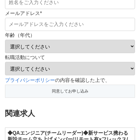
メールアドレス
*
年齢（年代）
転職活動について
こ
プライバシーポリシー
の内容を確認した上で、
の
フ
ィ
関連求人
ー
ル
ド
◆QAエンジニア(チームリーダー)◆新サービス携わる
新設チーム立ち上げメンバー/リモート有×フレックス/