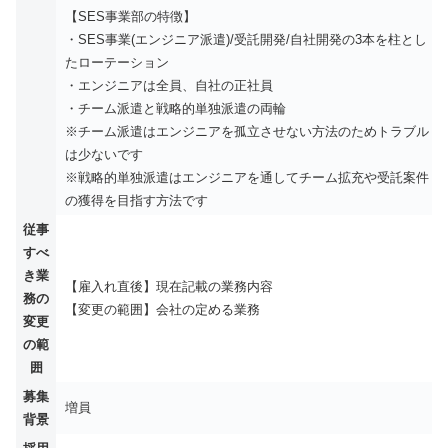
【SES事業部の特徴】
・SES事業(エンジニア派遣)/受託開発/自社開発の3本を柱とし
たローテーション
・エンジニアは全員、自社の正社員
・チーム派遣と戦略的単独派遣の両輪
※チーム派遣はエンジニアを孤立させない方法のためトラブル
は少ないです
※戦略的単独派遣はエンジニアを通してチーム拡充や受託案件
の獲得を目指す方法です
従事
すべ
き業
【雇入れ直後】現在記載の業務内容
務の
【変更の範囲】会社の定める業務
変更
の範
囲
募集
増員
背景