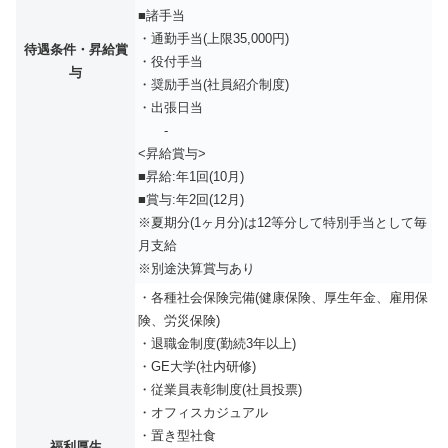
■諸手当
・通勤手当(上限35,000円)
待遇条件・昇給賞
・役付手当
与
・奨励手当(社員紹介制度)
・出張日当
-
<昇給賞与>
■昇給:年1回(10月)
■賞与:年2回(12月)
※夏期分(1ヶ月分)は12等分して特別手当として毎
月支給
※別途決算賞与あり
・各種社会保険完備(健康保険、厚生年金、雇用保
険、労災保険)
・退職金制度(勤続3年以上)
・GE大学(社内研修)
・従業員表彰制度(社員投票)
・オフィスカジュアル
・置き型社食
福利厚生