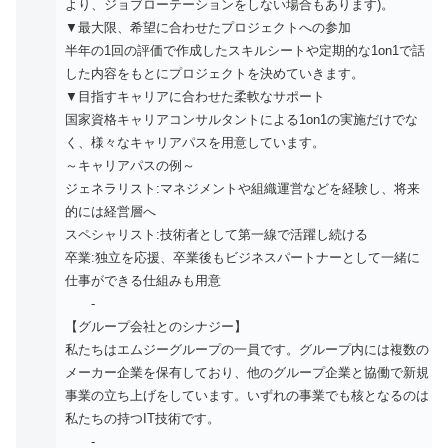
より、ジョブローテーションをしない場合もあります)。
▼最大限、希望に合わせたプロジェクトへの参加
半年の1回の評価で作成したスキルシートや定期的な1on1で話
した内容をもとにプロジェクトを決めていきます。
▼目指すキャリアに合わせた柔軟なサポート
国家資格キャリアコンサルタントによる1on1の実施だけでな
く、様々なキャリアパスを用意しています。
～キャリアパスの例～
ジェネラリスト:マネジメントや組織運営などを経験し、将来
的には経営層へ
スペシャリスト:技術者として第一線で活躍し続ける
卒業:独立を応援、卒業後もビジネスパートナーとして一緒に
仕事ができる仕組みも用意
-
【グループ会社とのシナジー】
私たちはエムジーグループの一員です。グループ内には複数の
メーカー企業を保有しており、他のグループ企業と協働で新規
事業の立ち上げをしています。いずれの事業でも核となるのは
私たちの持つIT技術です。
-