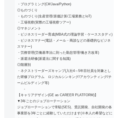
・プログラミング(C#/Java/Python)
◎ものづくり
・ものづくり(生産管理/原価計算/工場業務とIoT)
・工場視察(実際の工場視察ツアー)
◎マネジメント
・ビジネスリーダー育成(MBA式の理論学習・ケーススタディ)
・ビジネスマナー(電話・メール・商談などの基礎的なビジネ
スマナー)
・労務管理(労働基準法に則った勤怠管理/働き方改革)
・派遣法研修(派遣法に関する知識)
◎階層別
・ネクストリーダーズキャンプ(入社4～5年目社員を対象とし
た研修プログラム ロジカルシンキング/アカウンティング/チ
ームビルディング等)
-
【キャリアデザイン(GE as CAREER PLATFORM)】
▼3年ごとのジョブローテーション
ジョブローテーションで常駐(SES)、受託開発、自社開発の各
事業部を3年ごとに経験していただけます(※本人の希望などに