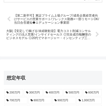
【第二新卒可】東証プライム上場グループ/成長企業経営者向
けサービスの営業サポート/フレックス勤務×一部リモートOK/
当日合否通知◆エデュケーション事業部
大阪|【安定して稼げる!未経験歓迎】電力コスト削減コンサル
ティングの法人営業/インサイドセールス ◎完全成功報酬形の
ビジネスモデル ◎20代でマネージャー・インセンティブ三桁
を目指せる!
想定年収
200万円
300万円
400万円
500万円
600万円
700万円
800万円
900万円
1,000万円