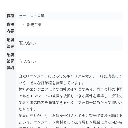
職種
セールス・営業
職種
新規営業
内容
配属
(記入なし)
部署
配属
部署
(記入なし)
詳細
自社ITエンジニアにとってのキャリアを考え、一緒に成長して
いく、そんな営業職を募集しています。
弊社のエンジニアは全て自社の正社員であり、同じ会社の仲間
であるエンジニアの成長を後押しできる案件を獲得し、派遣先
で最大限の能力を発揮できるべく、フォローに当たって頂いた
だきます。
業界に在りがちな、派遣を受け入れて更に客先で業務を請ける
という、エンジニアを商材として扱う悪しき風習に真っ向から