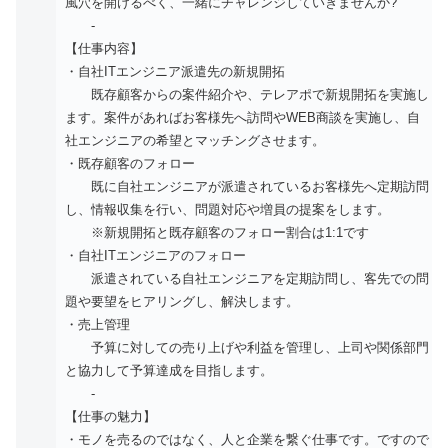
風穴を開けるべく、一緒にチャレンジしていきませんか?
-
【仕事内容】
・自社ITエンジニア派遣先の新規開拓
既存顧客からの案件紹介や、テレアポで新規開拓を実施し
ます。案件があればお客様先へ訪問やWEB商談を実施し、自
社エンジニアの希望とマッチングさせます。
・既存顧客のフォロー
既に自社エンジニアが派遣されているお客様先へ定期訪問
し、情報収集を行い、問題対応や増員の提案をします。
※新規開拓と既存顧客のフォロー割合は1:1です
・自社ITエンジニアのフォロー
派遣されている自社エンジニアを定期訪問し、客先での問
題や要望をヒアリングし、解決します。
・売上管理
予算に対しての売り上げや利益を管理し、上司や関係部門
と協力して予算達成を目指します。
-
【仕事の魅力】
・モノを売るのではなく、人と企業を繋ぐ仕事です。ですので