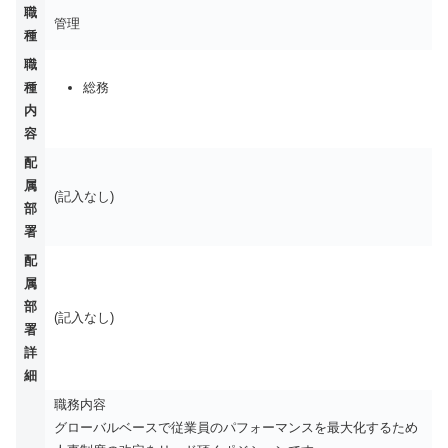
職
管理
種
職
種
総務
内
容
配
属
(記入なし)
部
署
配
属
部
(記入なし)
署
詳
細
職務内容
グローバルベースで従業員のパフォーマンスを最大化するため