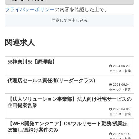
こ
プライバシーポリシー
の内容を確認した上で、
の
フ
ィ
関連求人
ー
ル
ド
※神奈川※【調理職】
2024.06.23
は
セールス・営業
空
代理店セールス責任者(リーダークラス)
2023.06.04
の
セールス・営業
ま
【法人ソリューション事業部】法人向け社宅サービスの
ま
企画提案営業
2025.04.05
に
セールス・営業
し
【WEB開発エンジニア】C#/フルリモート勤務/残業ほ
ぼ無し/直請け案件のみ
て
2025.07.16
セールス・営業