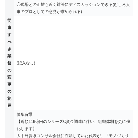
◯現場との距離も近く対等にディスカッションできる(むしろ人
事のプロとしての意見が求められる)
従
事
す
べ
き
業
務
(記入なし)
の
変
更
の
範
囲
募集背景
【総額118億円のシリーズC資金調達に伴い、組織体制を更に強
化します】
大手外資系コンサル会社に在籍していた代表が、「モノづくり