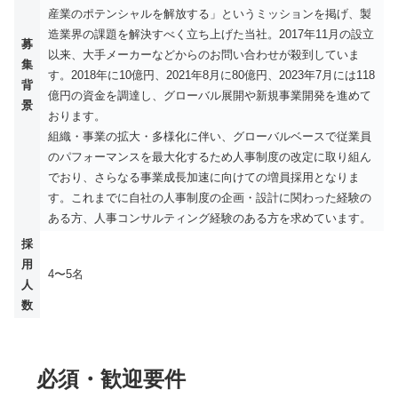
産業のポテンシャルを解放する」というミッションを掲げ、製
造業界の課題を解決すべく立ち上げた当社。2017年11月の設立
募
以来、大手メーカーなどからのお問い合わせが殺到していま
集
す。2018年に10億円、2021年8月に80億円、2023年7月には118
背
億円の資金を調達し、グローバル展開や新規事業開発を進めて
景
おります。
組織・事業の拡大・多様化に伴い、グローバルベースで従業員
のパフォーマンスを最大化するため人事制度の改定に取り組ん
でおり、さらなる事業成長加速に向けての増員採用となりま
す。これまでに自社の人事制度の企画・設計に関わった経験の
ある方、人事コンサルティング経験のある方を求めています。
採
用
4〜5名
人
数
必須・歓迎要件