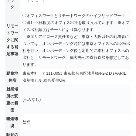
ク
◯オフィスワークとリモートワークのハイブリッドワーク
◯週1～3日程度のオフィス出社を取り入れています ※オフ
リモー
ィス出社頻度はチームにより異なります
トワー
※エリアグロース責任者など、東京・大阪以外の勤務者に
クに関
ついては、オンボーディング時には東京オフィスへの出張/出
する補
社を行い、オンボーディング後も定期的に本社オフィスへの
足事項
出社と、リモートワーク、顧客先への直行直帰を想定してお
ります。
勤務地
東京本社 〒111-0053 東京都台東区浅草橋4-2-2 D’sVARIE
住所
浅草橋ビル 総合受付6階
就業場
所の変
(記入なし)
更の範
囲
喫煙環
禁煙
境
転勤の