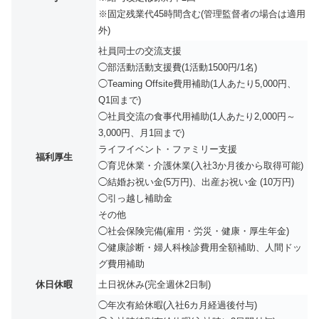
※固定残業代45時間含む(管理監督者の場合は適用
外)
社員同士の交流支援
◯部活動活動支援費(1活動1500円/1名)
◯Teaming Offsite費用補助(1人あたり5,000円、
Q1回まで)
◯社員交流の食事代用補助(1人あたり2,000円～
3,000円、月1回まで)
ライフイベント・ファミリー支援
福利厚生
◯育児休業・介護休業(入社3か月後から取得可能)
◯結婚お祝い金(5万円)、出産お祝い金 (10万円)
◯引っ越し補助金
その他
◯社会保険完備(雇用・労災・健康・厚生年金)
◯健康診断・婦人科検診費用全額補助、人間ドッ
グ費用補助
休日休暇
土日祝休み(完全週休2日制)
◯年次有給休暇(入社6カ月経過後付与)