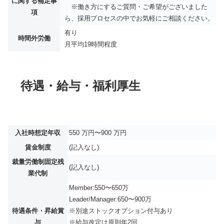
に関する補足事
※働き方にするご質問・ご希望がございました
項
ら、採用プロセスの中でお気軽にご相談ください。
有り
時間外労働
月平均
19時間程度
待遇・給与・福利厚生
入社時想定年収
550 万円〜900 万円
賃金制度
(記入なし)
裁量労働制固定残
(記入なし)
業代制
Member:550〜650万
Leader/Manager:650〜900万
待遇条件・昇給賞
※別途ストックオプション付与あり
与
※給与改定は原則年2回