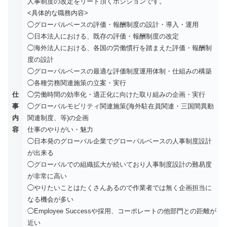
人事制度の改定をリード頂くポジションです。
<具体的な職務内容>
◯グローバルベースの評価・報酬制度の設計・導入・運用
◯日本法人における、既存の評価・報酬制度の改定
◯海外法人における、各国の労働慣行を踏まえた評価・報酬制
度の設計
◯グローバルベースの最適な評価制度運用体制・仕組みの構築
◯各種労務関連施策の立案・実行
仕
◯労働時間の効率化・適正化に向けた取り組みの企画・実行
事
◯グローバルモビリティ関連施策(海外駐在員関連・三国間異動
内
関連制度、等)の企画
容
仕事のやりがい・魅力
◯日本発のグローバル企業でグローバルベースの人事制度設計
が出来る
◯グローバルでの組織拡大が続いており人事制度設計の難易度
が非常に高い
◯やりたいことはたくさんあるので作業者では無く企画担当に
なる機会が多い
◯Employee Successや採用、コーポレートの他部門との距離が
近い