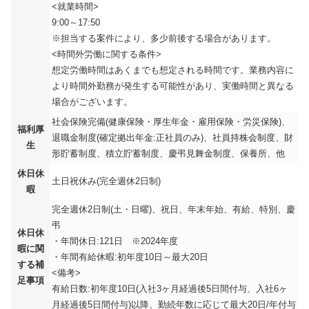
<就業時間>
9:00～17:50
※担当する案件により、多少前後する場合があります。
<時間外労働に関する条件>
想定労働時間はあくまでも想定される時間です。業務内容に
より時間外勤務が発生する可能性があり、実働時間と異なる
場合がございます。
社会保険完備(健康保険・厚生年金・雇用保険・労災保険)、
福利厚
退職金制度(確定拠出年金:正社員のみ)、社員持株会制度、財
生
形貯蓄制度、積立貯蓄制度、慶弔見舞金制度、保養所、他
休日休
土日祝休み(完全週休2日制)
暇
完全週休2日制(土・日曜)、祝日、年末年始、有給、特別、慶
弔
休日休
・年間休日:121日 ※2024年度
暇に関
・年間有給休暇:初年度10日～最大20日
する補
<備考>
足事項
有給日数:初年度10日(入社3ヶ月経過後5日間付与、入社6ヶ
月経過後5日間付与)以降、勤続年数に応じて最大20日/年付与