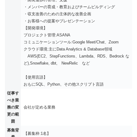
・メンバーの育成・教育およびチームビルディング
・収支改善のための主体的な改善企画
・お客様への提案やプレゼンテーション
【開発環境】
プロジェクト管理:ASANA
コミュニケーションツール:Google Meet/Chat、Zoom
クラウド環境:主にData Analytics & Database領域
AWS(EC2、StepFunctions、Lambda、RDS、Bedrock な
ど),Snowflake, dbt, NewRelic など
【使用言語】
おもにSQL、Python、その他スクリプト言語
従事す
べき業
務の変
会社が定める業務
更の範
囲
募集背
【募集枠:1名】