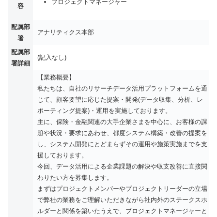
プロジェクトマネージャー
容
配属部
アナリティクス本部
署
配属部
(記入なし)
署詳細
【業務概要】
私たちは、自社のリサーチデータ活用プラットフォームを通
じて、顧客要望に応じた提案・開発(データ収集、分析、レ
ポーティング提案)・運用を実施しております。
主に、保険・金融関連の大手企業さまを中心に、お客様の課
題や状況・要求にあわせ、都度システム構築・改善の提案を
し、システム開発にとどまらずその運用や施策実施までを支
援しております。
今回、データ活用による企業課題の解決や収支改善に直接関
わりたい方を募集します。
まずはプロジェクトメンバーやプロジェクトリーダーの立場
で弊社の業務をご理解いただきながら社内外のステークスホ
ルダーと関係を築いたうえで、プロジェクトマネージャーと