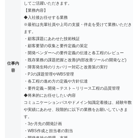
してご活躍いただきます。
【業務内容】
◆入社後お任せする業務
※最初は先輩社員や上司の支援・伴走を受けて業務いただき
ます。
・顧客課題にあわせた技術検証
・顧客要望の収集と要件定義の策定
・開発ベンダーへの要件定義の伝達と各工程のレビュー
・既存業務の課題把握と改善(内部改善ツールの開発など)
仕事内
・障害発生時のリカバリー対応と改善策の実行
容
・PJの課題管理やWBS管理
・各工程の進め方の定義や方針伝達
・要件定義～開発～テスト～リリース工程の品質管理
◆将来的にお任せしたい内容
コミュニケーションパスやドメイン知識定着後は、経験年数
や実績にあわせ、段階的に以下の業務をお願いしていきま
す。
・3か月先の開発計画
・WBS作成と担当者の割当
・開発進捗の管理、支援