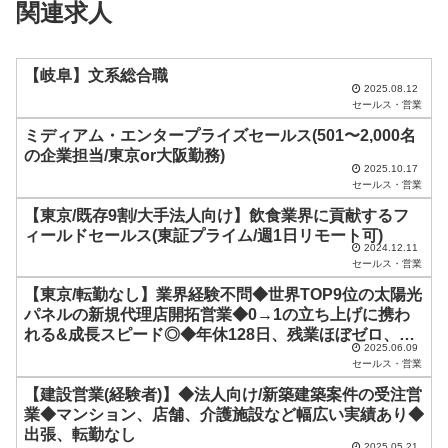
関連求人
ー
ル
ド
【岐阜】文系総合職
2025.08.12
は
セールス・営業
空
ミディアム・エンタープライズセールス(501〜2,000名
の企業担当/東京or大阪勤務)
の
2025.10.17
ま
セールス・営業
ま
【東京/既存9割/大手法人向け】飲食業界に貢献するフ
ィールドセールス(東証プライム/週1日リモート可)
に
2024.12.11
セールス・営業
し
【東京/転勤なし】業界経験不問◆世界TOP9位の太陽光
て
パネルの新規代理店開拓営業◆0→1の立ち上げに携わ
く
れる&成長スピード◎◆年休128日、残業ほぼゼロ、イ
2025.06.09
だ
ンセンティブあり、メリハリつけて働ける環境です!#第
セールス・営業
二新卒歓迎!
さ
【建設営業(経験者)】◆法人向け/新築建築案件の受注営
い
業◆マンション、店舗、介護施設など幅広い実績あり◆
出張、転勤なし
。
2025.05.21