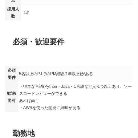
景
採用人
1名
数
必須・歓迎要件
必須
5名以上のPJでのPM経験(1年以上)がある
要件
・得意な言語(Python・Java・C言語など)が1つ以上あり、ソー
歓迎/
スコードレビューができる
尚可
あれば尚可
・AWSを使った開発に興味がある
勤務地