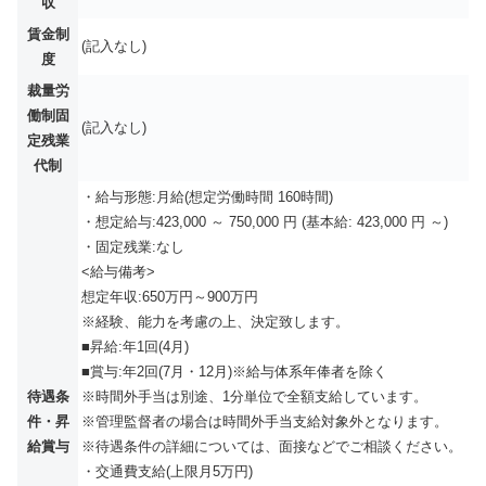
収
賃金制
(記入なし)
度
裁量労
働制固
(記入なし)
定残業
代制
・給与形態:月給(想定労働時間 160時間)
・想定給与:423,000 ～ 750,000 円 (基本給: 423,000 円 ～)
・固定残業:なし
<給与備考>
想定年収:650万円～900万円
※経験、能力を考慮の上、決定致します。
■昇給:年1回(4月)
■賞与:年2回(7月・12月)※給与体系年俸者を除く
待遇条
※時間外手当は別途、1分単位で全額支給しています。
件・昇
※管理監督者の場合は時間外手当支給対象外となります。
給賞与
※待遇条件の詳細については、面接などでご相談ください。
・交通費支給(上限月5万円)