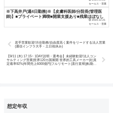
セールス・営業
※下高井戸(週4日勤務)※【皮膚科医師/分院長(管理医
師)】■プライベート満喫■開業支援あり■残業ほぼなし
2024.12.21
セールス・営業
若手営業歓迎!渋谷勤務/自由度高く案件をリードする法人営業
(通信インフラ大手・土日祝休み)
【9/11 (木) 17:15~ 1DAY説明・選考会】未経験歓迎!法人コン
サルティング営業|世界120カ国展開 世界的工具メーカー|社員
定着率92%|年間売上6000億円|フルリモート(直行直帰)|転勤無
|Web面接
想定年収