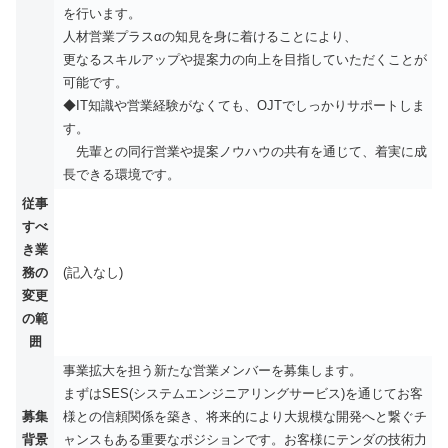
を行います。
人材営業プラスαの知見を身に着けることにより、
更なるスキルアップや提案力の向上を目指していただくことが
可能です。
◆IT知識や営業経験がなくても、OJTでしっかりサポートしま
す。
先輩との同行営業や提案ノウハウの共有を通じて、着実に成
長できる環境です。
従事
すべ
き業
務の
(記入なし)
変更
の範
囲
事業拡大を担う新たな営業メンバーを募集します。
まずはSES(システムエンジニアリングサービス)を通じてお客
募集
様との信頼関係を築き、将来的により大規模な開発へと繋ぐチ
背景
ャンスもある重要なポジションです。お客様にテンダの技術力