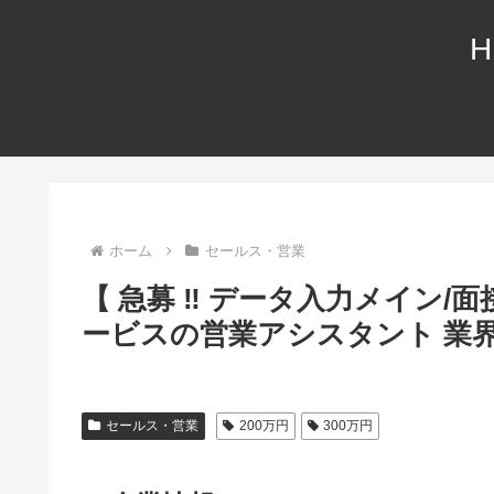
H
ホーム
セールス・営業
【 急募 ‼ データ入力メイン/面
ービスの営業アシスタント 業
セールス・営業
200万円
300万円