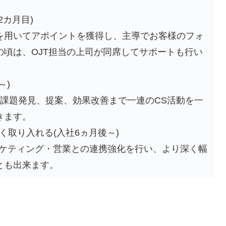
2カ月目)
を用いてアポイントを獲得し、主導でお客様のフォ
の頃は、OJT担当の上司が同席してサポートも行い
～)
ら課題発見、提案、効果改善まで一連のCS活動を一
きます。
深く取り入れる(入社6ヵ月後～)
ーケティング・営業との連携強化を行い、より深く幅
とも出来ます。
し