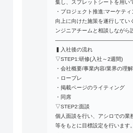
集し、スプレットシートを用い
・プロジェクト推進:マーケテ
向上に向けた施策を遂行してい
ンジニアチームと相談しながら
———————————————
▍入社後の流れ
▽STEP1:研修(入社～2週間)
・会社概要/事業内容/業界の理解
・ロープレ
・掲載ページのライティング
・同席
▽STEP2:面談
個人面談を行い、アシロでの業
等をもとに目標設定を行います