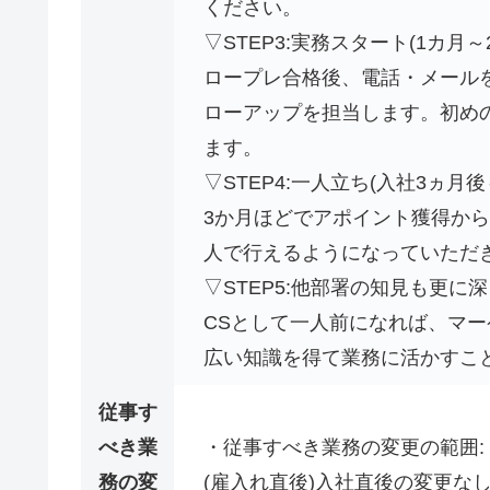
ください。
▽STEP3:実務スタート(1カ月～
ロープレ合格後、電話・メール
ローアップを担当します。初め
ます。
▽STEP4:一人立ち(入社3ヵ月後
3か月ほどでアポイント獲得か
人で行えるようになっていただ
▽STEP5:他部署の知見も更に
CSとして一人前になれば、マ
広い知識を得て業務に活かすこ
従事す
べき業
・従事すべき業務の変更の範囲:
務の変
(雇入れ直後)入社直後の変更な