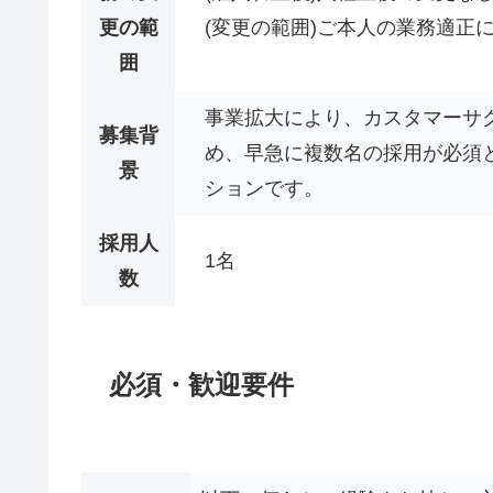
更の範
(変更の範囲)ご本人の業務適正
囲
事業拡大により、カスタマーサ
募集背
め、早急に複数名の採用が必須
景
ションです。
採用人
1名
数
必須・歓迎要件