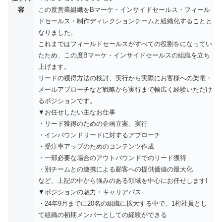
容
この度営業組織をBマーケ・インサイドセールス・フィール
ドセールス・制作ディレクションチームと組織化することと
なりました。
これまではフィールドセールスがすべての役割をになってい
たため、この度Bマーケ・インサイドセールスの組織を立ち
上げます。
リードの獲得方法の検討、実行から実際にお客様への架電・
メールアプローチなど戦略から実行まで幅広く経験いただけ
るポジションです。
▼お任せしたい主なお仕事
・リード獲得のための企画立案、実行
・インバウンドリードに対するアプローチ
・受注率アップのためのコンテンツ作成
・一部必要な場合のアウトバウンドでのリード獲得
・別チームとの連携による顧客への提供価値の最大化
など、上記の中から強みのある領域を中心にお任せします!
▼ポジションの魅力・キャリアパス
・24年9月までに20名の組織に拡大する中で、1桁社員とし
て組織の初期メンバーとしての経験ができる