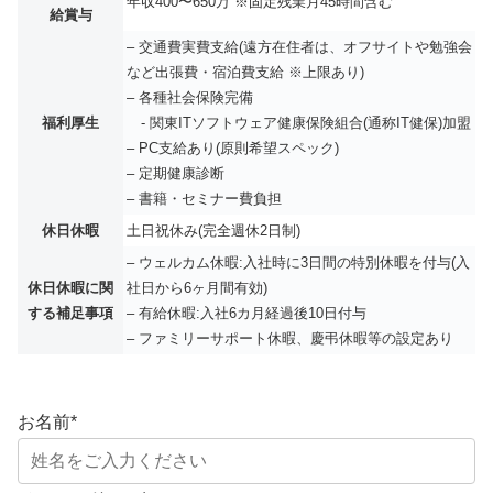
年収400〜650万 ※固定残業月45時間含む
給賞与
– 交通費実費支給(遠方在住者は、オフサイトや勉強会
など出張費・宿泊費支給 ※上限あり)
– 各種社会保険完備
福利厚生
- 関東ITソフトウェア健康保険組合(通称IT健保)加盟
– PC支給あり(原則希望スペック)
– 定期健康診断
– 書籍・セミナー費負担
休日休暇
土日祝休み(完全週休2日制)
– ウェルカム休暇:入社時に3日間の特別休暇を付与(入
休日休暇に関
社日から6ヶ月間有効)
する補足事項
– 有給休暇:入社6カ月経過後10日付与
– ファミリーサポート休暇、慶弔休暇等の設定あり
お名前
*