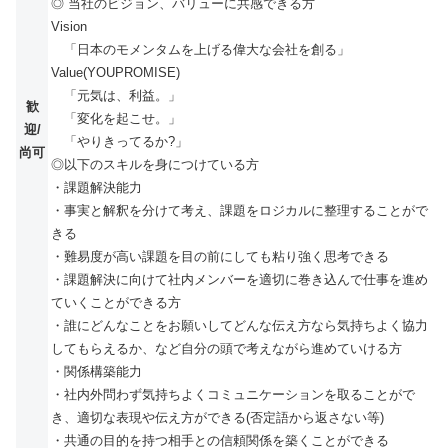
◎ 当社のビジョン、バリューに共感できる方
Vision
「日本のモメンタムを上げる偉大な会社を創る」
Value(YOUPROMISE)
「元気は、利益。」
歓
「変化を起こせ。」
迎/
「やりきってるか?」
尚可
◎以下のスキルを身につけている方
・課題解決能力
・事実と解釈を分けて考え、課題をロジカルに整理することがで
きる
・難易度が高い課題を目の前にしても粘り強く思考できる
・課題解決に向けて社内メンバーを適切に巻き込んで仕事を進め
ていくことができる方
・誰にどんなことをお願いしてどんな伝え方なら気持ちよく協力
してもらえるか、など自分の頭で考えながら進めていける方
・関係構築能力
・社内外問わず気持ちよくコミュニケーションを取ることがで
き、適切な表現や伝え方ができる(否定語から返さない等)
・共通の目的を持つ相手との信頼関係を築くことができる