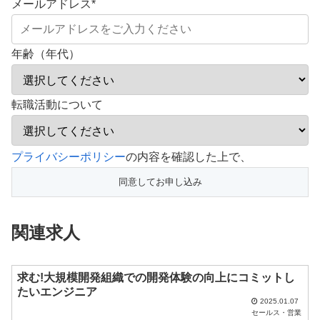
メールアドレス
*
年齢（年代）
転職活動について
こ
プライバシーポリシー
の内容を確認した上で、
の
フ
ィ
関連求人
ー
ル
ド
求む!大規模開発組織での開発体験の向上にコミットし
たいエンジニア
は
2025.01.07
セールス・営業
空