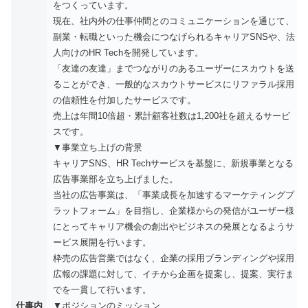
をつくっています。
現在、社内外の仕事仲間とのコミュニケーションを通じて、
副業・転職といった機会につなげられるキャリアSNSや、法
人向けのHR Techを開発しています。
「友達の友達」までつながりのあるユーザーにスカウトを送
ることができ、一般的なスカウトサービスにリファラル採用
の信頼性を付加したサービスです。
売上は年間10倍超・累計顧客社数は1,200社を超えるサービ
スです。
▼事業立ち上げの背景
キャリアSNS、HR Techサービスを基盤に、新規事業となる
広告事業部を立ち上げました。
当社の広告事業は、「事業成長を加速するマーケティングプ
ラットフォーム」を目指し、企業様からの発信がユーザー様
にとってキャリア機会の創出やビジネスの発展となるようサ
ービス展開を行います。
枠売の広告営業ではなく、企業の採用ブランディングや採用
広報の課題に対して、イチから企画を提案し、提案、実行ま
でを一貫して行います。
仕事内
▼ポジションのミッション