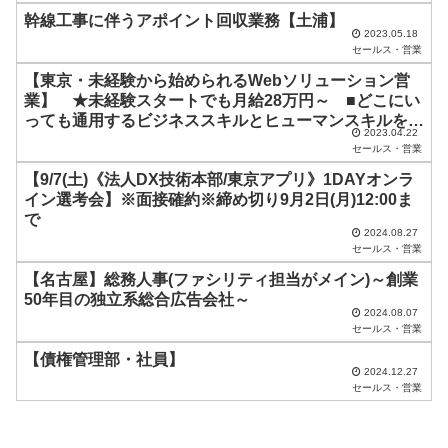
幹線工事に伴うアポイント回収業務【土浦】
の
2023.05.18
ま
セールス・営業
ま
【東京・未経験から始められるWebソリューション営
業】 ★未経験スタートでも月給28万円～ ■どこにい
に
っても通用するビジネススキルとヒューマンスキルを3
し
2023.04.22
年で身につけられる企画提案営業
セールス・営業
て
【9/7(土)《法人DX技術本部/東京アプリ》1DAYオンラ
く
イン選考会】※面接確約※締め切り9月2日(月)12:00ま
だ
で
2024.08.27
さ
セールス・営業
い
【名古屋】総務人事(ファシリティ担当がメイン)～創業
50年目の独立系総合広告会社～
。
2024.08.07
セールス・営業
【債権管理部・社員】
2024.12.27
セールス・営業