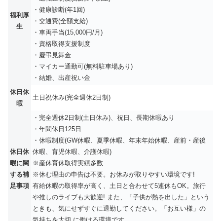
・健康診断(年1回)
福利厚
・交通費(全額支給)
生
・車両手当(15,000円/月)
・資格取得支援制度
・慶弔見舞金
・マイカー通勤可(無料駐車場あり)
・結婚、出産祝い金
休日休
土日祝休み(完全週休2日制)
暇
・完全週休2日制(土日休み)、祝日、長期休暇あり
・年間休日125日
・休暇制度(GW休暇、夏季休暇、年末年始休暇、産前・産後
休日休
休暇、育児休暇、介護休暇)
暇に関
※産休育休取得実績多数
する補
※休む理由の申告は不要。お休みが取りやすい環境です!
足事項
有給休暇の取得率が高く、土日と合わせて5連休もOK。旅行
や推しのライブも大歓迎! また、「子供が熱を出した」という
ときも、気にせずすぐに退勤してください。「お互い様」の
気持ちを大切 に働ける環境です。