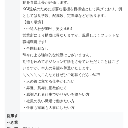
動を直属上長が評価します。
KGI達成のために必要な指標を目標値として掲げており、例
としては見学数、配属数、定着率などがあります。
【働く環境】
・中途入社が99%、男女比6:4
営業所により構成は異なりますが、風通しよくフラットな
職場環境です!
・全国転勤なし
辞令による強制的な転勤はございません。
期待を込めてポジション打診をさせていただくことはござ
いますが、本人の希望を尊重いたします。
＼＼＼＼＼こんな方はぜひご応募ください!/////
・人の役に立てる仕事がしたい
・昇進、賞与に意欲的な方
・感謝される仕事でやりがいを得たい方
・社風の良い職場で働きたい方
・仕事も家庭も大事にしたい方
従事す
べき業