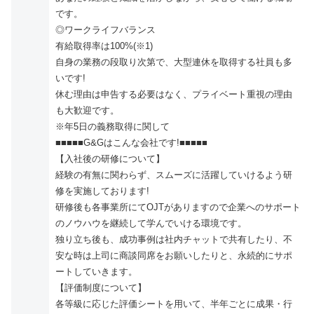
です。
◎ワークライフバランス
有給取得率は100%(※1)
自身の業務の段取り次第で、大型連休を取得する社員も多
いです!
休む理由は申告する必要はなく、プライベート重視の理由
も大歓迎です。
※年5日の義務取得に関して
■■■■■G&Gはこんな会社です!■■■■■
【入社後の研修について】
経験の有無に関わらず、スムーズに活躍していけるよう研
修を実施しております!
研修後も各事業所にてOJTがありますので企業へのサポート
のノウハウを継続して学んでいける環境です。
独り立ち後も、成功事例は社内チャットで共有したり、不
安な時は上司に商談同席をお願いしたりと、永続的にサポ
ートしていきます。
【評価制度について】
各等級に応じた評価シートを用いて、半年ごとに成果・行