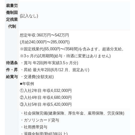
裁量労
働制固
(記入なし)
定残業
代制
想定年収:360万円〜542万円
(月給240,000円〜285,000円)
※固定残業代(65,000円〜/35時間)を含みます。超過分支給。
※3ヶ月の試用期間(給与・待遇に変更はありません)
待遇条
・賞与 年2回(昨年実績3.5ヶ月分)
件・昇
・昇給 最大年2回(6月/12 月、規定あり)
給賞与
・交通費(全額支給)
■年収例
①入社2年目:年収4,032,000円
②入社4年目:年収4,680,000円
③入社5年目:年収5,420,000円
・社会保険完備(健康保険、厚生年金、雇用保険、労災保険)
・ガソリンカード貸与
・社用携帯貸与
・退職金制度(勤続3年以上)