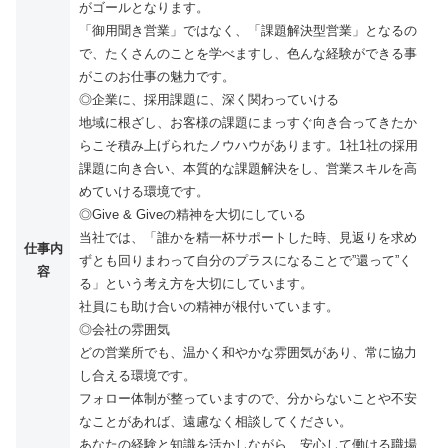
がゴールとなります。
「御用聞き営業」ではなく、「課題解決型営業」となるの
で、たくさんのことを学べますし、色んな経験ができる事
がこのお仕事の魅力です。
◎企業に、採用課題に、深く関わっていける
地域に根ざし、お客様の課題にまっすぐ向き合ってきたか
らこそ積み上げられたノウハウがあります。1社1社の採用
課題に向き合い、本質的な課題解決をし、営業スキルを高
めていける環境です。
◎Give & Giveの精神を大切にしている
当社では、「誰かを精一杯サポートした時、見返りを求め
仕事内
ずとも回りまわって自分のプラスになることで”還って”く
容
る」という考え方を大切にしています。
社員にも助け合いの精神が根付いています。
◎会社の雰囲気
どの営業所でも、温かく和やかな雰囲気があり、常に協力
し合える環境です。
フォロー体制が整っていますので、分からないことや不安
なことがあれば、遠慮なく相談してください。
あなたの経験と知識を活かしながら、安心して働ける職場