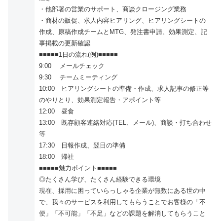
・他部署の営業のサポート、商談クロージング業務
・商材の販促、求人内容ヒアリング、ヒアリングシートの
作成、原稿作成チームとMTG、発注書申請、効果測定、記
事掲載の更新確認
■■■■■1日の流れ(例)■■■■■
9:00 メールチェック
9:30 チームミーティング
10:00 ヒアリングシートの準備・作成、求人記事の修正等
のやりとり、効果測定報告・アポイント等
12:00 昼食
13:00 既存顧客連絡対応(TEL、メール)、商談・打ち合わせ
等
17:30 日報作成、翌日の準備
18:00 帰社
■■■■■魅力ポイント■■■■■
◎たくさん学び、たくさん経験できる環境
現在、採用に困っていらっしゃる企業が無数にある世の中
で、我々のサービスを利用してもらうことでお客様の「不
便」「不可能」「不足」などの課題を解消してもらうこと