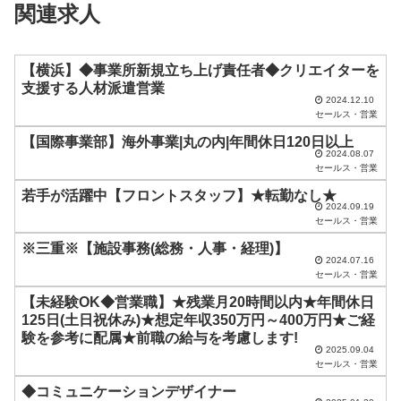
関連求人
ー
ル
ド
【横浜】◆事業所新規立ち上げ責任者◆クリエイターを
支援する人材派遣営業
は
2024.12.10
セールス・営業
空
【国際事業部】海外事業|丸の内|年間休日120日以上
の
2024.08.07
ま
セールス・営業
ま
若手が活躍中【フロントスタッフ】★転勤なし★
2024.09.19
に
セールス・営業
し
※三重※【施設事務(総務・人事・経理)】
2024.07.16
て
セールス・営業
く
【未経験OK◆営業職】★残業月20時間以内★年間休日
だ
125日(土日祝休み)★想定年収350万円～400万円★ご経
験を参考に配属★前職の給与を考慮します!
さ
2025.09.04
セールス・営業
い
◆コミュニケーションデザイナー
。