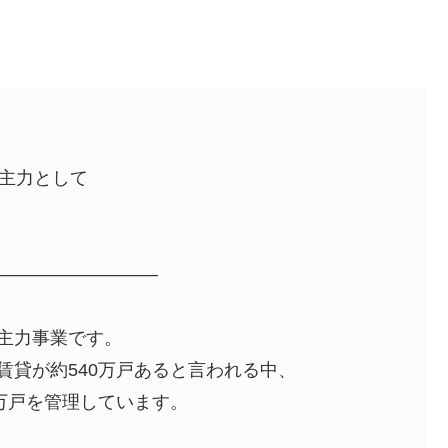
を主力として
―――――――――
る主力事業です。
賃貸が約540万戸あると言われる中、
5万戸を管理しています。