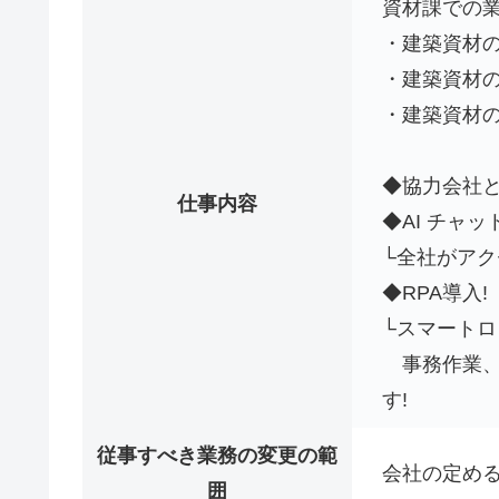
資材課での
・建築資材
・建築資材
・建築資材
◆協力会社と
仕事内容
◆AI チャット導
└全社がア
◆RPA導入!
└スマート
事務作業、
す!
従事すべき業務の変更の範
会社の定め
囲