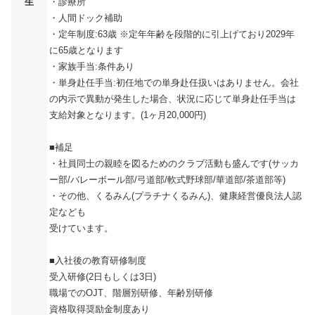
生
・診療所
・人間ドック補助
・定年制度:63歳 ※定年年齢を段階的に引上げており2029年
に65歳となります
・家族手当:条件あり
・単身赴任手当:初任地での単身赴任扱いはありません。会社
の内示で異動が発生した場合、状況に応じて単身赴任手当は
支給対象となります。(1ヶ月20,000円)
■補足
・社員同士の親睦を図るためのクラブ活動も盛んです(サッカ
ー部/バレーボール部/弓道部/軟式野球部/華道部/茶道部等)
・その他、くるみん(プラチナくるみん)、健康経営優良法人認
定なども
受けています。
■入社後の教育研修制度
受入研修(2日もしくは3日)
職場でのOJT、階層別研修、年齢別研修
資格取得奨励金制度あり