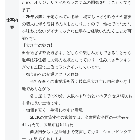
ため、オリジナリティあるシステムの開発を行うことができ
ます。
・25年以降に予定されている新工場立ち上げや昨今のAI需要
仕事内
の増大に伴う増員での採用となりますので、他社ではなかな
容
か味わえないダイナミックな仕事をご経験いただくことが可
能です。
【大垣市の魅力】
田舎過ぎず都会過ぎず、どちらの楽しみ方もできることから
近年は移住者に人気の地域となっており、住みよさランキン
グでも全国で上位にランクインしています。
・都市部への交通アクセス良好
当社が多くの事業場を置く岐阜県大垣市は自然豊かな土
地でありながら
名古屋までは30分、大阪へも90分というアクセス環境も
非常に良い土地です。
・物価も安く、生活しやすい環境
2LDKの賃貸物件の家賃では、名古屋市全区の平均値が
9.8万円で、大垣市は5.8万円
商店街から大型店舗まで充実しており、ショッピングモ
ールも数多くあります