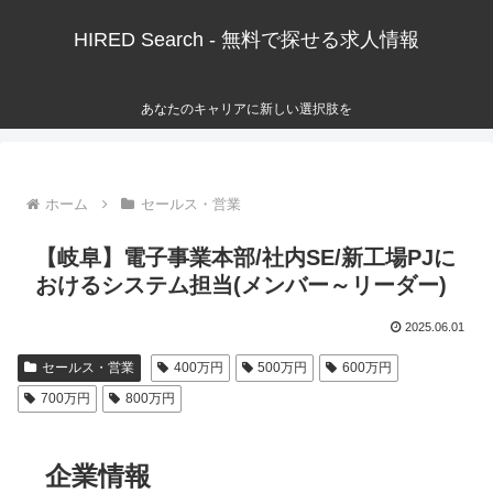
HIRED Search - 無料で探せる求人情報
あなたのキャリアに新しい選択肢を
ホーム
セールス・営業
【岐阜】電子事業本部/社内SE/新工場PJに
おけるシステム担当(メンバー～リーダー)
2025.06.01
セールス・営業
400万円
500万円
600万円
700万円
800万円
企業情報