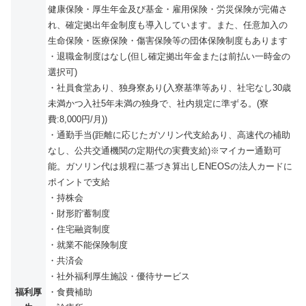
健康保険・厚生年金及び基金・雇用保険・労災保険が完備さ
れ、確定拠出年金制度も導入しています。また、任意加入の
生命保険・医療保険・傷害保険等の団体保険制度もあります
・退職金制度はなし(但し確定拠出年金または前払い一時金の
選択可)
・社員食堂あり、独身寮あり(入寮基準等あり、社宅なし30歳
未満かつ入社5年未満の独身で、社内規定に準ずる。(寮
費:8,000円/月))
・通勤手当(距離に応じたガソリン代支給あり、高速代の補助
なし、公共交通機関の定期代の実費支給)※マイカー通勤可
能。ガソリン代は規程に基づき算出しENEOSの法人カードに
ポイントで支給
・持株会
・財形貯蓄制度
・住宅融資制度
・就業不能保険制度
・共済会
・社外福利厚生施設・優待サービス
福利厚
・食費補助