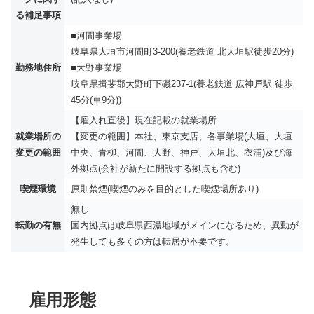
る補足事項
■河間事業場
岐阜県大垣市河間町3-200(養老鉄道 北大垣駅徒歩20分)
勤務地住所
■大野事業場
岐阜県揖斐郡大野町下磯237-1(養老鉄道 広神戸駅 徒歩
45分(車9分))
【雇入れ直後】現在記載の就業場所
就業場所の
【変更の範囲】本社、東京支店、各事業場(大垣、大垣
変更の範囲
中央、青柳、河間、大野、神戸、大垣北、衣浦)及び海
外拠点(会社が新たに開設する拠点も含む)
喫煙環境
原則禁煙(喫煙のみを目的とした喫煙場所あり)
無し
転勤の有無
国内拠点は岐阜県西濃地域がメインになるため、異動が
発生しても多くの方は転居が不要です。
雇用形態