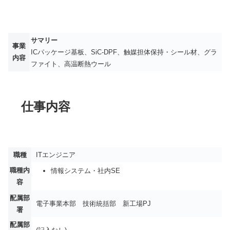
サマリー
事業
ICパッケージ基板、SiC-DPF、触媒担体保持・シール材、グラ
内容
ファイト、高温断熱ウール
仕事内容
職種
ITエンジニア
職種内
情報システム・社内SE
容
配属部
電子事業本部 技術統括部 新工場PJ
署
配属部