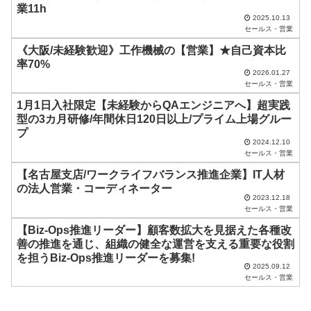
業11h
ま
2025.10.13
セールス・営業
ま
《大阪/未経験歓迎》工作機械の【営業】★自己資本比
に
率70%
し
2026.01.27
セールス・営業
て
1月1日入社限定【未経験からQAエンジニアへ】超実践
く
型の3カ月研修/年間休⽇120⽇以上/プライム上場グルー
だ
プ
2024.12.10
さ
セールス・営業
い
【名古屋支店/ワークライフバランス推進企業】IT人材
の法人営業・コーディネーター
。
2023.12.18
セールス・営業
【Biz-Ops推進リーダー】顧客数拡大を見据えた各種改
善の推進を通じ、組織の健全な運営を支える重要な役割
を担うBiz-Ops推進リーダーを募集!
2025.09.12
セールス・営業