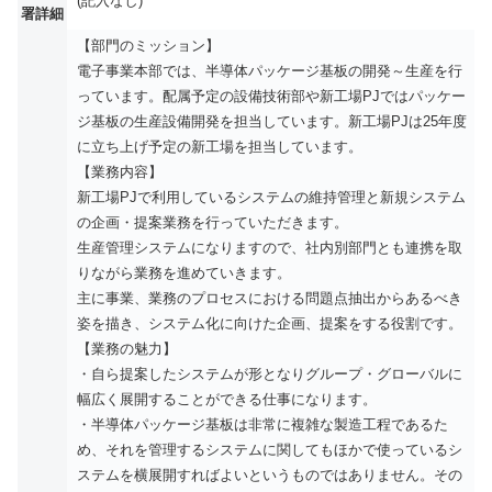
(記入なし)
署詳細
【部門のミッション】
電子事業本部では、半導体パッケージ基板の開発～生産を行
っています。配属予定の設備技術部や新工場PJではパッケー
ジ基板の生産設備開発を担当しています。新工場PJは25年度
に立ち上げ予定の新工場を担当しています。
【業務内容】
新工場PJで利用しているシステムの維持管理と新規システム
の企画・提案業務を行っていただきます。
生産管理システムになりますので、社内別部門とも連携を取
りながら業務を進めていきます。
主に事業、業務のプロセスにおける問題点抽出からあるべき
姿を描き、システム化に向けた企画、提案をする役割です。
【業務の魅力】
・自ら提案したシステムが形となりグループ・グローバルに
幅広く展開することができる仕事になります。
・半導体パッケージ基板は非常に複雑な製造工程であるた
め、それを管理するシステムに関してもほかで使っているシ
ステムを横展開すればよいというものではありません。その