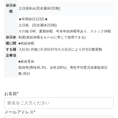
休日休
土日祝休み(完全週休2日制)
暇
★年間休日123日★
土日祝 (完全週休2日制)
その他 GW、夏期休暇、年末年始休暇等あり、ストック休暇
休日休
制度(有給休暇をルールに準じて使用できる)
暇に関
■有給休暇
する補
入社3か月後に6-20日付与※入社日により付与日数変動
足事項
■産休育休
取得率(男性45.3%、女性100%)、男性平均育児休業取得日
数:45日
お名前
*
メールアドレス
*