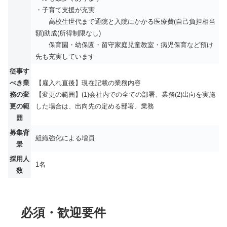
・子育て支援が充実
高校生世代まで通院と入院にかかる医療費(自己負担相当
額)助成(所得制限なし)
保育園・幼保園・留守家庭児童教室・病児保育など預け
先も充実しています
従事す
べき業
【雇入れ直後】現在記載の業務内容
務の変
【変更の範囲】(1)会社内での全ての部署、業務(2)出向を実施
更の範
した場合は、出向先の定める部署、業務
囲
募集背
組織強化による増員
景
採用人
1名
数
必須・歓迎要件