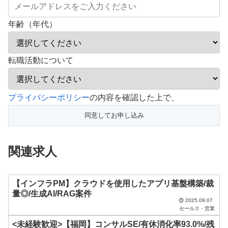
年齢（年代）
転職活動について
こ
プライバシーポリシー
の内容を確認した上で、
の
フ
ィ
関連求人
ー
ル
ド
【インフラPM】クラウドを使用したアプリ基盤構築/裁
量◎/生成AI/RAG案件
は
2025.09.07
セールス・営業
空
<未経験歓迎>【福岡】コンサルSE/有休消化率93.0%/残
の