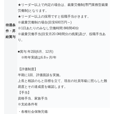
★リーダー以上で内定の場合は、裁量労働制(専門業務型裁量
労働制)となります。
★リーダー以上の採用ですと役職手当がきます。
※裁量労働制の場合(目安600万円～)
待遇条
※1日あたりのみなし労働時間:8時間40分
件・昇
※裁量労働手当(目安月20.0時間分の残業)及び、役職手当あ
給賞与
り。
■賞与:年2回(6月、12月)
※昨年実績は6.8ヶ月/年
【評価制度】
半期に1回、評価面談を実施。
上長と相談のもと目標を立て、現在の社員等級に照らした難
易度とその達成度を確認します。
【手当】
資格手当、家族手当
※支給条件有
・各種社会保険完備: