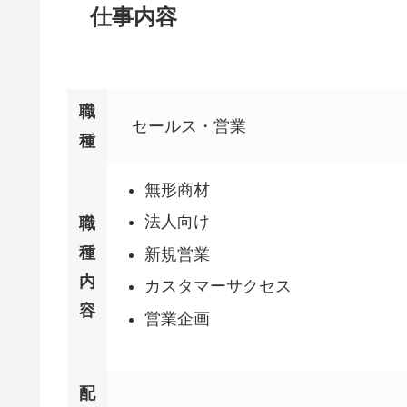
仕事内容
職
セールス・営業
種
無形商材
法人向け
職
種
新規営業
内
カスタマーサクセス
容
営業企画
配