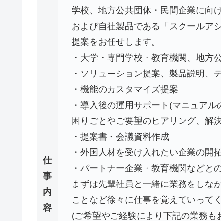
学校、地方公共団体・民間企業に向
および自社製品である「スクールア
提案をお任せします。
・大学・専門学校・教育機関、地方
・ソリューション提案、製品説明、
・機能のカスタマイズ提案
・導入後の運用サポート(マニュアル
困りごとやご要望のヒアリング、解決
・提案書・会議資料作成
・外国人材を受け入れたい企業の開
仕
・パートナー企業・教育機関などとの
事
まずは先輩社員と一緒に業務をしな
内
ことなど徐々に仕事を覚えていって
容
(ご希望やご経験により下記の業務も