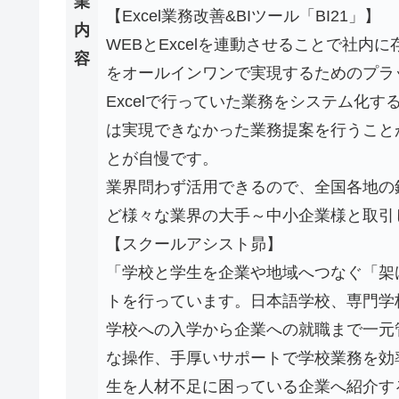
業
【Excel業務改善&BIツール「BI21」】
内
WEBとExcelを連動させることで社内
容
をオールインワンで実現するためのプラ
Excelで行っていた業務をシステム化
は実現できなかった業務提案を行うこと
とが自慢です。
業界問わず活用できるので、全国各地の
ど様々な業界の大手～中小企業様と取引
【スクールアシスト昴】
「学校と学生を企業や地域へつなぐ「架
トを行っています。日本語学校、専門学
学校への入学から企業への就職まで一元管
な操作、手厚いサポートで学校業務を効
生を人材不足に困っている企業へ紹介す