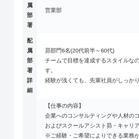
属
営業部
部
署
配
属
昴部門6名(20代前半～60代)
部
チームで目標を達成するスタイルな
署
す。
詳
経験が浅くても、先輩社員がしっか
細
【仕事の内容】
企業へのコンサルティングや人材の
およびスクールアシスト昴・キャリ
※ご経験・ご希望によりできる業務